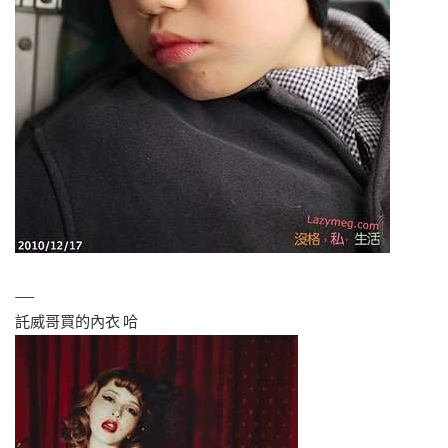
—-
託威哥買的內衣 哈