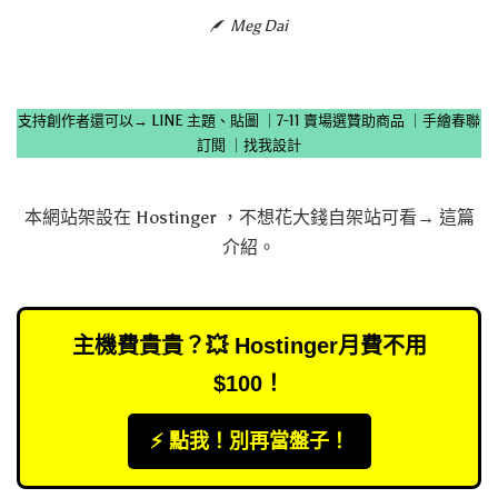
Meg Dai
支持創作者還可以→
LINE 主題、貼圖
｜
7-11 賣場選贊助商品
｜
手繪春聯
訂閱
｜
找我設計
本網站架設在
Hostinger
，不想花大錢自架站可看→
這篇
介紹
。
主機費貴貴？💥 Hostinger月費不用
$100！
⚡️ 點我！別再當盤子！