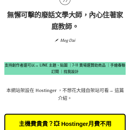
無懈可擊的廢話文學大師，內心住著家
庭教師。
Meg Dai
支持創作者還可以→
LINE 主題、貼圖
｜
7-11 賣場選贊助商品
｜
手繪春聯
訂閱
｜
找我設計
本網站架設在
Hostinger
，不想花大錢自架站可看→
這篇
介紹
。
主機費貴貴？💥 Hostinger月費不用