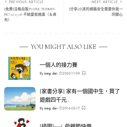
PREVIOUS ARTICLE
NEXT ARTICLE
[免費]沒格自製PLURK THEMES
[分享]小孩的網路安全需要你我一
NO.16.17.18: 不給愛就搗蛋（＆桌
同關心
布）
YOU MIGHT ALSO LIKE
一個人的接力賽
By
meg dai
2020-11-09
Posted
by
[家書分享] 家有一個國中生，買了
遊戲四千元…
By
meg dai
2016-05-17
Posted
by
[插圖]2016 母親節快樂