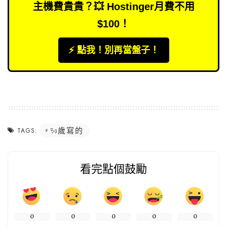
主機費貴貴？💥 Hostinger月費不用
$100！
⚡️ 點我！別再當盤子！
30歲寫的
TAGS:
看完點個鼓勵
0
0
0
0
0