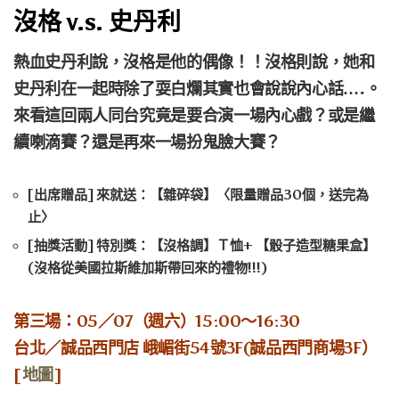
沒格 v.s. 史丹利
熱血史丹利說，沒格是他的偶像！！沒格則說，她和
史丹利在一起時除了耍白爛其實也會說說內心話….。
來看這回兩人同台究竟是要合演一場內心戲？或是繼
續喇滴賽？還是再來一場扮鬼臉大賽？
[出席贈品] 來就送：【雜碎袋】〈限量贈品30個，送完為
止〉
[抽獎活動] 特別獎：【沒格調】Ｔ恤+ 【骰子造型糖果盒】
(沒格從美國拉斯維加斯帶回來的禮物!!!)
第三場：05／07（週六）15:00～16:30
台北／誠品西門店 峨嵋街54號3F(誠品西門商場3F）
[
地圖
]