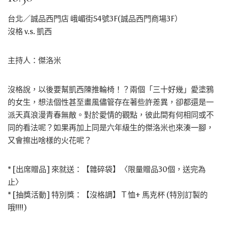
台北／誠品西門店 峨嵋街54號3F(誠品西門商場3F）
沒格 v.s. 凱西
主持人：傑洛米
沒格說，以後要幫凱西陳推輪椅！？兩個「三十好幾」愛塗鴉
的女生，想法個性甚至畫風儘管存在著些許差異，卻都還是一
派天真浪漫青春無敵。對於愛情的觀點，彼此間有何相同或不
同的看法呢？如果再加上同是六年級生的傑洛米也來湊一腳，
又會擦出啥樣的火花呢？
* [出席贈品] 來就送：【雜碎袋】〈限量贈品30個，送完為
止〉
* [抽獎活動] 特別獎：【沒格調】Ｔ恤+ 馬克杯 (特別訂製的
哦!!!!)