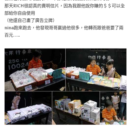
那天RICH很認真的賣明信片，因為我跟他說你賺的＄＄可以全
部給你自由使用
（他還自己畫了廣告立牌）
nina跑來跑去，他發現哥哥贏過他很多，他轉而跟爸爸要了兩
百元…..