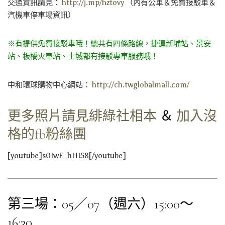
交通資訊請見：
http://j.mp/hztovy
（內有公車＆免費接駁車＆
汽機車停車場資訊）
※有提供免費接駁車哦！總共有四條路線，捷運新埔站、景安
站、板橋火車站、土城都有接駁專車服務哦！
中和環球購物中心網站：
http://ch.twglobalmall.com/
更多照片請見緋綠社相本
＆
加入沒
格的fb粉絲團
[youtube]s0IwF_hHI58[/youtube]
第三場：05／07（週六）15:00～
16:30