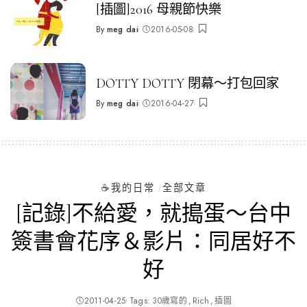
[插圖]2016 母親節快樂
By
meg dai
2016-05-08
Posted
by
DOTTY DOTTY 閉幕～打包回家
By
meg dai
2016-04-27
Posted
by
☕️我的日常
全部文章
[記錄]不給愛，就搗蛋～台中
簽書會花序＆影片：同居好不
好
2011-04-25
Tags:
30歲寫的
Rich
插圖