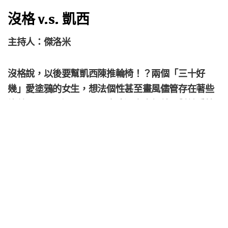
沒格 v.s. 凱西
主持人：傑洛米
沒格說，以後要幫凱西陳推輪椅！？兩個「三十好
幾」愛塗鴉的女生，想法個性甚至畫風儘管存在著些
許差異，卻都還是一派天真浪漫青春無敵。對於愛情
的觀點，彼此間有何相同或不同的看法呢？如果再加
上同是六年級生的傑洛米也來湊一腳，又會擦出啥樣
的火花呢？
[出席贈品] 來就送：【雜碎袋】〈限量贈品30個，送完為
止〉
[抽獎活動] 特別獎：【沒格調】Ｔ恤+ 馬克杯 (特別訂製的
哦!!!!)