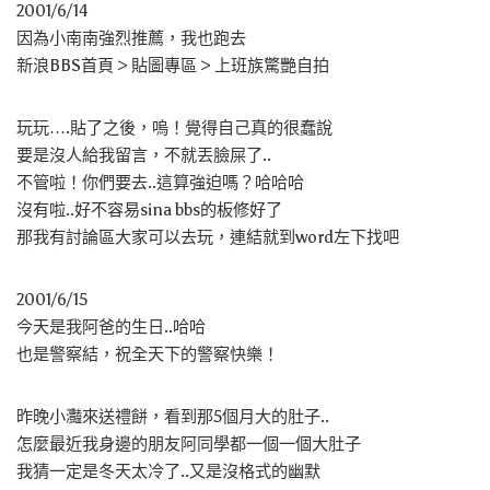
2001/6/14
因為小南南強烈推薦，我也跑去
新浪BBS首頁 > 貼圖專區 > 上班族驚艷自拍
玩玩….貼了之後，嗚！覺得自己真的很蠢說
要是沒人給我留言，不就丟臉屎了..
不管啦！你們要去..這算強迫嗎？哈哈哈
沒有啦..好不容易sina bbs的板修好了
那我有討論區大家可以去玩，連結就到word左下找吧
2001/6/15
今天是我阿爸的生日..哈哈
也是警察結，祝全天下的警察快樂！
昨晚小灩來送禮餅，看到那5個月大的肚子..
怎麼最近我身邊的朋友阿同學都一個一個大肚子
我猜一定是冬天太冷了..又是沒格式的幽默