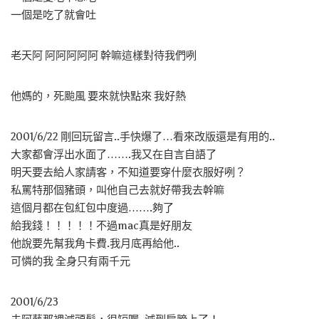
一個是吃了就會吐
老天阿 阿阿阿阿阿 幹嘛這樣對待我們咧
他媽的，死颱風 要來就快點來 我好熱
2001/6/22 剛回玩留言..手快爆了…看來改版還是有用的..
大家都會浮出水面了…….我又在自言自語了
明天要去給人家請客，不知道要穿什麼衣服好咧？
私罵特那個豬頭，叫他自己去就好帶我去幹嘛
這個月都在包紅包中度過…….夠了
給我錢！！！！！不過mac真是好朋友
他說要先幫我角卡費.我月底再給他..
可憐的我 全身只有兩千元
2001/6/23