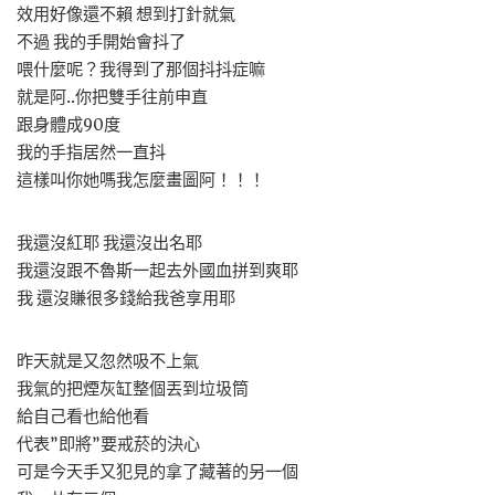
效用好像還不賴 想到打針就氣
不過 我的手開始會抖了
喂什麼呢？我得到了那個抖抖症嘛
就是阿..你把雙手往前申直
跟身體成90度
我的手指居然一直抖
這樣叫你她嗎我怎麼畫圖阿！！！
我還沒紅耶 我還沒出名耶
我還沒跟不魯斯一起去外國血拼到爽耶
我 還沒賺很多錢給我爸享用耶
昨天就是又忽然吸不上氣
我氣的把煙灰缸整個丟到垃圾筒
給自己看也給他看
代表”即將”要戒菸的決心
可是今天手又犯見的拿了藏著的另一個