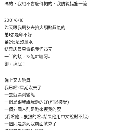
碼的，我絕不會麼倒楣的，我防範措施一流
2001/6/16
昨天跟我朋友去拍大頭貼超氣的
弟1張是印不好
弟2張是沒墨水
結果店員只肯退我們75元
一半的錢，75能幹嘛阿..
卻，搞屁！
晚上又去跳舞
我已經2星期沒去了
一去就遇到變態
一個是跟我說我跳的好(可以接受)
一個外國人則是跑來摸我的腰
(我瞪他…狠狠的瞪..結果他用中文說對不起)
一個則是跳到我前面就算了