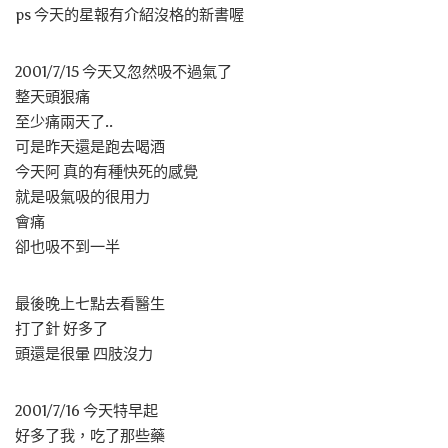
ps 今天的星報有介紹沒格的新書喔
2001/7/15 今天又忽然吸不過氣了
整天頭狠痛
至少痛兩天了..
可是昨天還是跑去喝酒
今天阿 真的有種快死的感覺
就是吸氣吸的很用力
會痛
卻也吸不到一半
最後晚上七點去看醫生
打了針 好多了
頭還是很暈 四肢沒力
2001/7/16 今天特早起
好多了我，吃了那些藥