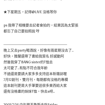
★下星期五，記得@LIVE 沒格等你
ps 我帶了相機要去記者會拍的，結果因為太緊張
都忘了自己要拍照說 哼
———————————————————-
晚上又去party喝酒說，好像有兩星期沒去了..
好快，雅蘭還帶了書給我簽名 好感動阿
然後我穿了BANG sister的T恤去
太可愛了..有點不符合我年齡
不過還是要請大家多多支持這本新雜誌喔
7月12創刊，雙月刊，每期都有沒格的專欄
這本創刊更是大手筆要送很多東西給大家
還有沒格畫的妹妹T恤，快去a吧..
2001/7/14 中午跟不魯斯去吃Friday