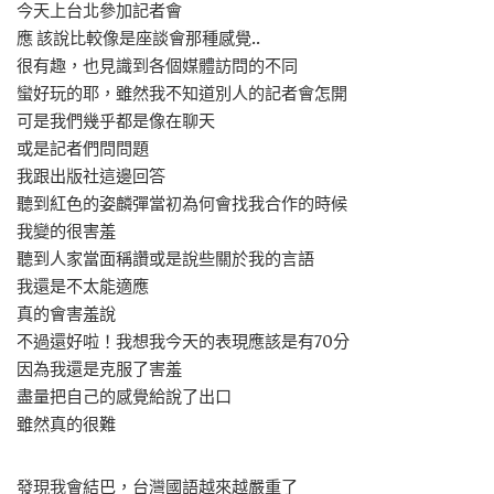
今天上台北參加記者會
應 該說比較像是座談會那種感覺..
很有趣，也見識到各個媒體訪問的不同
蠻好玩的耶，雖然我不知道別人的記者會怎開
可是我們幾乎都是像在聊天
或是記者們問問題
我跟出版社這邊回答
聽到紅色的姿麟彈當初為何會找我合作的時候
我變的很害羞
聽到人家當面稱讚或是說些關於我的言語
我還是不太能適應
真的會害羞說
不過還好啦！我想我今天的表現應該是有70分
因為我還是克服了害羞
盡量把自己的感覺給說了出口
雖然真的很難
發現我會結巴，台灣國語越來越嚴重了