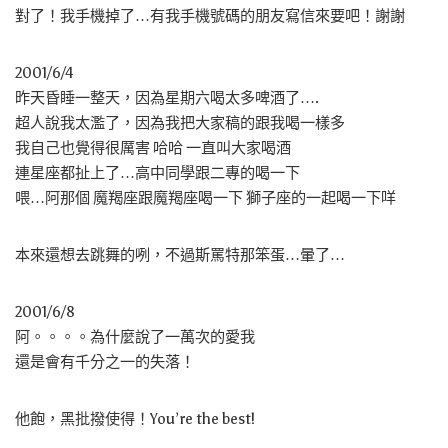
對了！我手機掉了…有我手機號碼的朋友寫信來要吧！謝謝
2001/6/4
昨天昏睡一整天，因為星期六喝太多啤酒了….
超人說我太濫了，因為我把大家稿的跟我喝一樣多
我自己也覺得很厲害 哈哈 一直叫大家喝酒
連星座都扯上了…高中同學跟二專的喝一下
喂…阿那個 魔羯座跟魔羯座喝一下 獅子座的一起喝一下咩
本來還想去跳舞的咧，不過斯罵特那笨蛋…暈了…
2001/6/8
阿。。。。為什麼說了一萬次的愛我
還是會有千分之一的失落！
他飽，黑批撥使得！You’re the best!