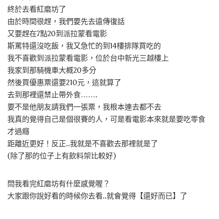
終於去看紅磨坊了
由於時間很趕，我們要先去遠傳復話
又要趕在7點20到派拉蒙看電影
斯罵特還沒吃飯，我又急忙的到14樓排隊買吃的
我不喜歡到派拉蒙看電影，位於台中新光三越樓上
我家到那騎機車大概20多分
然後買優惠票還要210元，這就算了
去到那裡還禁止帶外食…….
要不是他朋友請我們一張票，我根本連去都不去
我真的覺得自己是個很賽的人，可是看電影本來就是要吃零食
才過癮
距離近更好！反正..我就是不喜歡去那裡就是了
(除了那的位子上有飲料架比較好)
問我看完紅磨坊有什麼感覺喔？
大家跟你說好看的時候你去看..就會覺得【還好而已】了