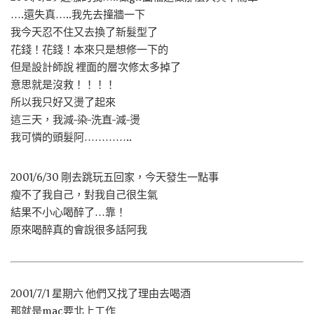
….還失真…..我先去撞牆一下
我今天忍不住又去換了新髮型了
花錢！花錢！本來只是想修一下的
但是設計師說 裡面的層次修太多掉了
意思就是沒救！！！！
所以我只好又燙了起來
這三天，我減-染-洗直-減-燙
我可憐的頭髮阿…………..
2001/6/30 剛去跳玩五回家，今天發生一點事
瘦不了我自己，對我自己很生氣
結果不小心喝醉了…靠！
原來喝醉真的會說很多話阿我
2001/7/1 星期六 他們又找了理由去喝酒
那就是mac要北上工作