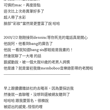
可憐的mac，再度掛點
這次比上次奇異筆好多了
超人帶了水彩
臉部”彩妝”當然是更豐富了說 哈哈
2001/7/2 剛剛接到dennisc等你死克的電話真是開心
他說阿，他看到bang的廣告了
他說 一看就知道bang sis那娃娃是我畫的！
然後就聊了一大堆 的話
狠感動說，被一個大我10歲的老男人誇獎
他是誰？就是當初我做memboboo音樂錄影帶的老闆啦
———————————————————-
早上跟儂儂雜誌社的去喝茶，因為要採訪我
然後就一直聊喔，沒想到還被網友聽到了
哈哈哈 跟我要簽名，很糗說
被認出的感覺..怪怪的哩