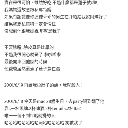
實在是很可怕，雖然好吃 不過什麼都是蓮子就想吐
我媽媽還故意跟私罵特說
如果有認識像你這種乖乖的男生在介紹給我家阿婷好了
結果我想私罵特一定會愣住
沒想到他跟我媽說 那就是我了
不要臉喔..臉皮真是比厚的
不過我很開心就是了 啦啦啦啦
最後開車回他家的時候
他爸爸居然還煮了蓮子薏仁湯….
2001/6/19 再讓我拉肚子的話，我就殺人！
2001/6/18 今天是mac 28歲生日，去party喝到翻了他
靠..一杯黑牌.2杯啤酒.2杯tequila.2杯B52
唯一一個不到12點就掛的人
哈哈哈哈哈哈哈哈阿哈哈哈哈哈 笑數我了