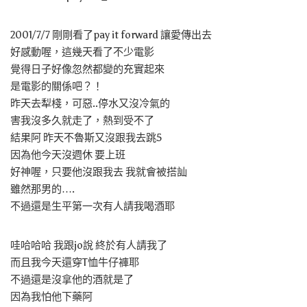
2001/7/7 剛剛看了pay it forward 讓愛傳出去
好感動喔，這幾天看了不少電影
覺得日子好像忽然都變的充實起來
是電影的關係吧？！
昨天去犁棧，可惡..停水又沒冷氣的
害我沒多久就走了，熱到受不了
結果阿 昨天不魯斯又沒跟我去跳5
因為他今天沒週休 要上班
好神喔，只要他沒跟我去 我就會被搭訕
雖然那男的….
不過還是生平第一次有人請我喝酒耶
哇哈哈哈 我跟jo說 終於有人請我了
而且我今天還穿T恤牛仔褲耶
不過還是沒拿他的酒就是了
因為我怕他下藥阿