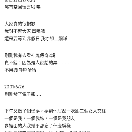
哪有空回留言啦 嗚
大家真的很抱歉
我對不起大家 凹嗚嗚
還是要等到非假日 我才想上網咩
剛剛我有去看神鬼傳奇2說
真不錯！因為是人家給的票………
不用錢 呼呼哈哈
2001/6/26
剛剛發了電子報….
下午又做了個怪夢，夢到他居然一次跟三個女人交往
一個是我，一個我妹，一個是我朋友
夢裡面的人我幾乎都忘了什麼模樣