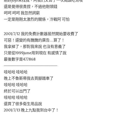
剛好jojo來找我，阿我們又去了一次閱讀吃宵夜
還是覺得很貴捏，不過他剛領錢
呵呵 呵呵 我忽然詞窮
一定是剛剛太激烈的關係，冷戰阿 可怕
2001/7/12 我的免費計數器居然開始要收費了
可惡！還變的有醜醜的廣告…算了！
我拿掉了，那對我來說 也沒有意義了
只是從1999june用到現在 有感情了說
最後數字是477868
———————————————
哇哈哈 哇哈哈
晚上不魯斯帶我去買腳踏車了
哇哈哈 哇哈哈
終於可以出門了
哇哈哈 哇哈哈
還買了很多衛生用品說
2001/7/13 晚上九點我到台中了！