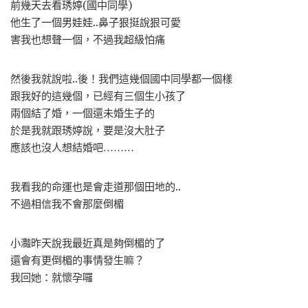
前幾天去看琇婷(國中同學)
他生了一個男娃娃..鼻子狠挺說狠可愛
害我也想聲一個，不過我超級怕痛
然後我就說啦..後！我們這幾個國中同學都一個樣
跟我好的這幾個，已經有三個生小孩了
兩個結了婚，一個還未婚生子的
於是我就跟琇婷說，要是沒大肚子
應該也沒人想結婚吧………
我看我的命運也是會走道那個田地的..
不過相信我不會那麼倒楣
小灩昨天說我最近真是夠倒楣的了
還會有更倒楣的事情發生嘛？
我回她：就懷孕囉