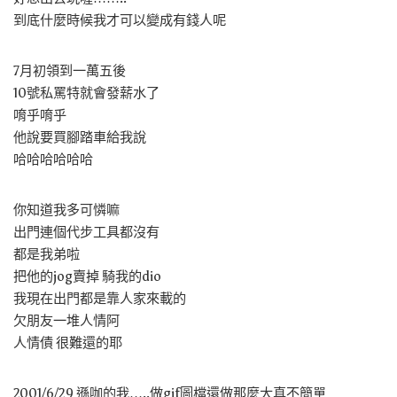
到底什麼時候我才可以變成有錢人呢
7月初領到一萬五後
10號私罵特就會發薪水了
唷乎唷乎
他說要買腳踏車給我說
哈哈哈哈哈哈
你知道我多可憐嘛
出門連個代步工具都沒有
都是我弟啦
把他的jog賣掉 騎我的dio
我現在出門都是靠人家來載的
欠朋友一堆人情阿
人情債 很難還的耶
2001/6/29 遜咖的我…..做gif圖檔還做那麼大真不簡單