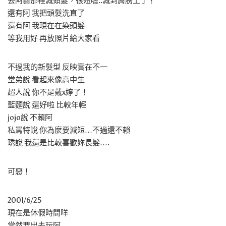
去阿藝那裡減頭髮，很短喔..減到肩膀上了！
還有阿 我把頭髮洗直了
還有阿 我現在在染頭髮
等我用好 再放照片給大家看
不過我的新髮型 反映實在不一
堂弟說 看起來像高中生
超人說 你不是戴x婷了！
藍麵說 還好啦 比較年輕
jojo說 不賴阿
私罵特說 你為麼要減短…不過還不賴
琇說 我還是比較喜歡妳長髮….
可惡！
2001/6/25
現在是休假時間咩
當然要出去玩阿