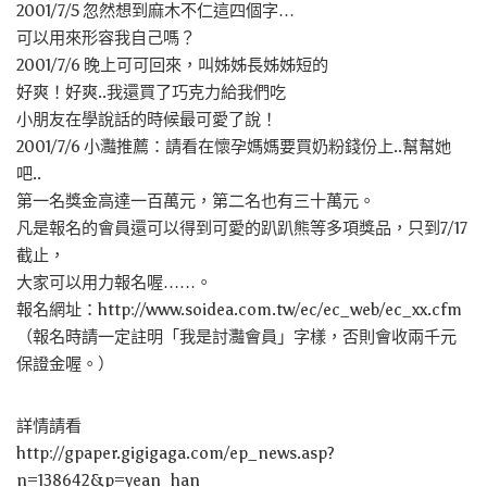
2001/7/5 忽然想到麻木不仁這四個字…
可以用來形容我自己嗎？
2001/7/6 晚上可可回來，叫姊姊長姊姊短的
好爽！好爽..我還買了巧克力給我們吃
小朋友在學說話的時候最可愛了說！
2001/7/6 小灩推薦：請看在懷孕媽媽要買奶粉錢份上..幫幫她
吧..
第一名獎金高達一百萬元，第二名也有三十萬元。
凡是報名的會員還可以得到可愛的趴趴熊等多項獎品，只到7/17
截止，
大家可以用力報名喔……。
報名網址：http://www.soidea.com.tw/ec/ec_web/ec_xx.cfm
（報名時請一定註明「我是討灩會員」字樣，否則會收兩千元
保證金喔。）
詳情請看
http://gpaper.gigigaga.com/ep_news.asp?
n=138642&p=yean_han