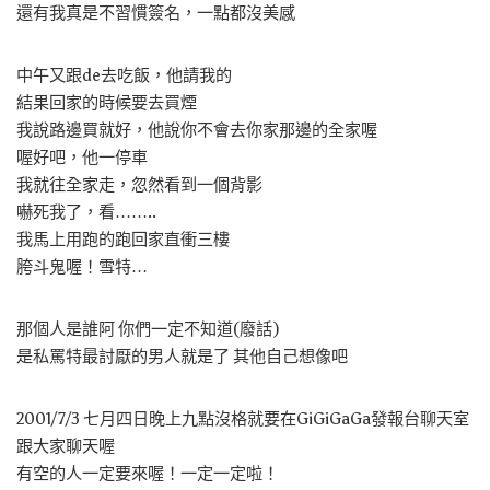
還有我真是不習慣簽名，一點都沒美感
中午又跟de去吃飯，他請我的
結果回家的時候要去買煙
我說路邊買就好，他說你不會去你家那邊的全家喔
喔好吧，他一停車
我就往全家走，忽然看到一個背影
嚇死我了，看……..
我馬上用跑的跑回家直衝三樓
胯斗鬼喔！雪特…
那個人是誰阿 你們一定不知道(廢話)
是私罵特最討厭的男人就是了 其他自己想像吧
2001/7/3 七月四日晚上九點沒格就要在GiGiGaGa發報台聊天室
跟大家聊天喔
有空的人一定要來喔！一定一定啦！