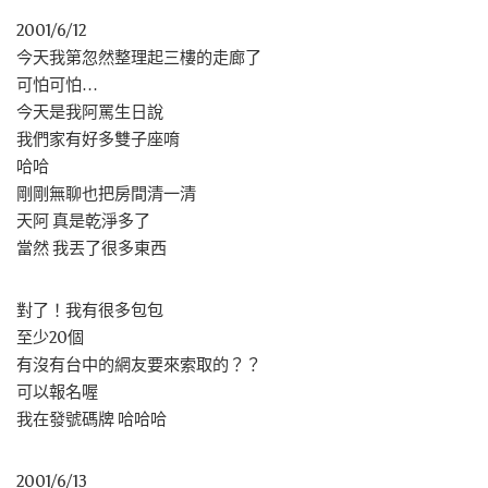
2001/6/12
今天我第忽然整理起三樓的走廊了
可怕可怕…
今天是我阿罵生日說
我們家有好多雙子座唷
哈哈
剛剛無聊也把房間清一清
天阿 真是乾淨多了
當然 我丟了很多東西
對了！我有很多包包
至少20個
有沒有台中的網友要來索取的？？
可以報名喔
我在發號碼牌 哈哈哈
2001/6/13