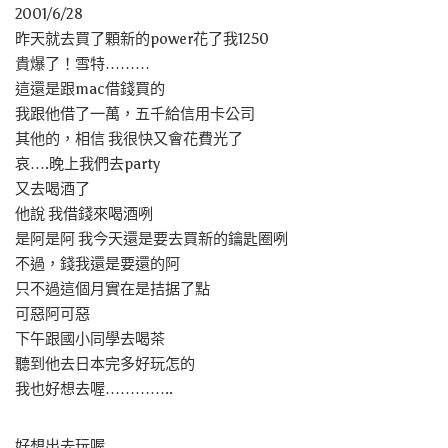
2001/6/28
昨天就去買了顆新的power花了我1250
貴爆了！雪特………
這還是跟mac借錢買的
我跟他借了一萬，五千給信用卡公司
其他的，相信 我很快又會花費光了
哀….晚上我們去party
又去喝酒了
他說 我借錢來喝酒咧
是阿是阿 我今天還是要去買新的鑰匙圈咧
不過，錢我還是要還的阿
只不過這個月實在是拮据了點
可惡阿可惡
下午跟國小同學去喝茶
聽到他去日本完多好玩怎的
我也好想去喔…………..
好想出去玩喔……..