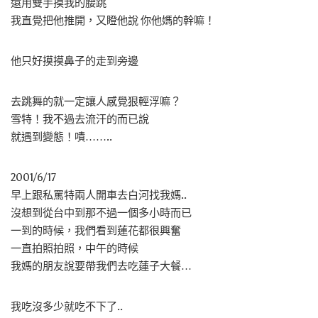
還用雙手摸我的腰跳
我直覺把他推開，又瞪他說 你他媽的幹嘛！
他只好摸摸鼻子的走到旁邊
去跳舞的就一定讓人感覺狠輕浮嘛？
雪特！我不過去流汗的而已說
就遇到變態！嘖……..
2001/6/17
早上跟私罵特兩人開車去白河找我媽..
沒想到從台中到那不過一個多小時而已
一到的時候，我們看到蓮花都很興奮
一直拍照拍照，中午的時候
我媽的朋友說要帶我們去吃蓮子大餐…
我吃沒多少就吃不下了..