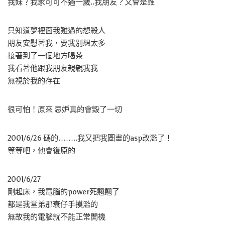
我妹？我家可可不過一歲..我朋友？又會是誰
只知道夢裡面我難過的想殺人
朋友安慰著我，要我別想太多
接著到了一個地方喝茶
我看著他跟我朋友親親我我
無視於我的存在
很可怕！原來 忌妒真的會毀了一切
2001/6/26 碼的……..我又把我圖畫的asp改濫了！
等等吧，他會復原的
2001/6/27
剛起床，我電腦的power死翹翹了
都是我堂弟那衰仔手摸濫的
無故我的電腦就不能正常開機