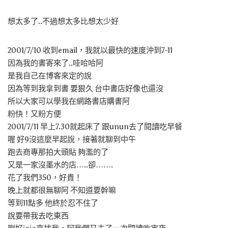
想太多了..不過想太多比想太少好
2001/7/10 收到email，我就以最快的速度沖到7-11
因為我的書寄來了..哇哈哈阿
是我自己在博客來定的說
因為等到我拿到書 要狠久 台中書店好像也還沒
所以大家可以學我在網路書店購書阿
粉快！又粉方便
2001/7/11 早上7.30就起床了 跟unun去了閱讀吃早餐
喔 好9沒這麼早起說，接著就聊到中午
跑去商專那拍大頭貼 夠濫的了
又是一家沒墨水的店…..卻…….
花了我們350，好貴！
晚上就都很無聊阿 不知道要幹嘛
等到11點多 他終於忍不住了
說要帶我去吃東西