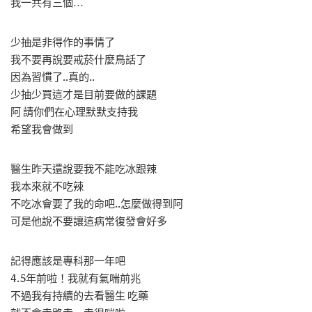
我一共有三個…
少抽是非得作的事情了
我不要再說要戒菸什麼鳥話了
因為習慣了..真的..
少抽少買這才是目前要做的課題
阿 請你們在心理默默支持我
希望我會做到
醫生昨天還說要我不能吃冰跟辣
我本來就不吃辣
不吃冰會要了我的命吧..怎麼做得到阿
可是他說不要讓這病常復發會好多
記得應該是專科那一年吧
4.5年前啦！我就有氣喘前兆
不過我有持續的去看醫生 吃藥