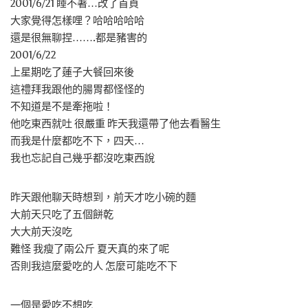
2001/6/21 睡不著…改了首頁
大家覺得怎樣哩？哈哈哈哈哈
還是很無聊捏…….都是豬害的
2001/6/22
上星期吃了蓮子大餐回來後
這禮拜我跟他的腸胃都怪怪的
不知道是不是牽拖啦！
他吃東西就吐 很嚴重 昨天我還帶了他去看醫生
而我是什麼都吃不下，四天…
我也忘記自己幾乎都沒吃東西說
昨天跟他聊天時想到，前天才吃小碗的麵
大前天只吃了五個餅乾
大大前天沒吃
難怪 我瘦了兩公斤 夏天真的來了呢
否則我這麼愛吃的人 怎麼可能吃不下
一個是愛吃不想吃