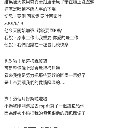
結果被大家用奇異筆跟眉筆原子筆在臉上亂塗鴉
這就是喝到不醒人事的下場
切忌，要倒 回家倒 要吐回家吐
2001/6/19
他今天開始加班..聽說要到10點
我說，原來工作比我重要.你愛的是工作
他說，我們跟錢在一起會比較快樂
也對啦！是這樣說沒錯
可是整個晚上就會覺得很無聊
看來我還是努力把那些要趕的圖畫一畫好了
是上帝要讓我們的愛情降溫的…..
靠！這個月好窮啦啦啦
不過我剛剛還是去esprit買了一個錢包給他
因為那次小偷把我的包包跟他的錢包都偷了