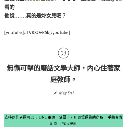
看的
他說…….真的是妳女兒吧？
[youtube]ziTVRXOvR5k[/youtube]
無懈可擊的廢話文學大師，內心住著家
庭教師。
Meg Dai
支持創作者還可以→
LINE 主題、貼圖
｜
7-11 賣場選贊助商品
｜
手繪春聯
訂閱
｜
找我設計