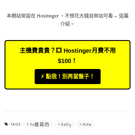
本網站架設在
Hostinger
，不想花大錢自架站可看→
這篇
介紹
。
主機費貴貴？💥 Hostinger月費不用
$100！
⚡️ 點我！別再當盤子！
30歲寫的
baby
nina
TAGS: