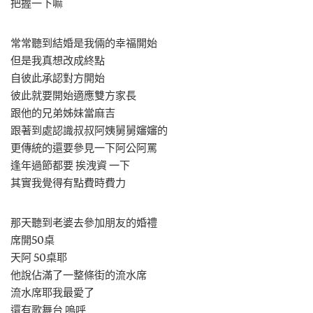
把握一下嘛
常常聽到結婚是我倆的幸福開始
但是我真想改成終點
自彼此承認對方開始
彼此就要開始適應雙方家長
跟他的兄弟姊妹當麻吉
跟著到處認識叔叔阿姨舅舅嬸嬸的
更傳統的還要參見一下阿公阿罵
逢年過節都要 挨洩資 一下
其實我覺得有點費時費力
那天聽到老婆去參加朋友的婚禮
席開50桌
天阿 50桌耶
他說佔滿了一整條街的流水席
流水席耶我最愛了
還有歌舞台 嗚呼