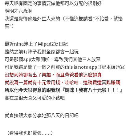
每天呢有固定的事情要做他都可以分配的很剛好
明明才六歲啊
我還是覺得他是外星人來的（不懂這梗請看”不給愛，就搗
蛋”）
最近nina迷上了用ipad2寫日記
雖然之前有陣子我們全家都會一起玩
可是那個app太難開啦，導致我們其他三人放棄
可是我還是開了一個之前買的this is note app日記本讓她寫
沒想到她卻寫出了興趣，而且爸爸看他這麼認真
就說寫一篇就有十元零用錢，哇哈哈，這稿費還真難賺啊
所以他今天很得意的跟我說『媽咪！我有八十元啦！！！』
實在是很天真又可愛的小孩吧
就直接跟大家分享她那八天的日記吧
（看得我也好緊張……）