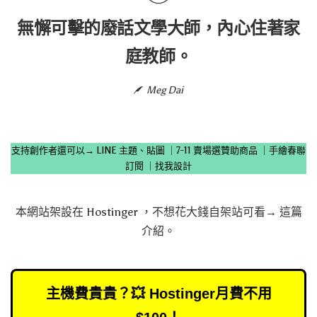
無懈可擊的廢話文學大師，內心住著家
庭教師。
Meg Dai
支持創作者還可以→
LINE 主題、貼圖
｜
7-11 賣場選贊助商品
｜
手繪春聯
訂閱
｜
找我設計
本網站架設在
Hostinger
，不想花大錢自架站可看→
這篇
介紹
。
主機費貴貴？💥 Hostinger月費不用