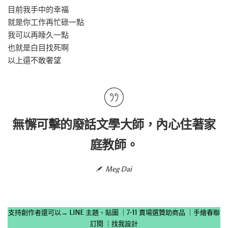
目前我手中的幸福
就是你工作再忙碌一點
我可以再睡久一點
也就是白目找死啊
以上還不敢奢望
無懈可擊的廢話文學大師，內心住著家
庭教師。
Meg Dai
支持創作者還可以→
LINE 主題、貼圖
｜
7-11 賣場選贊助商品
｜
手繪春聯
訂閱
｜
找我設計