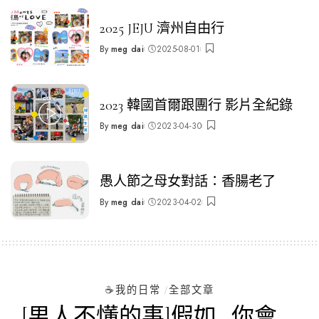
2025 JEJU 濟州自由行
By
meg dai
2025-08-01
Posted
by
2023 韓國首爾跟團行 影片全紀錄
By
meg dai
2023-04-30
Posted
by
愚人節之母女對話：香腸老了
By
meg dai
2023-04-02
Posted
by
☕️我的日常
全部文章
[男人不懂的事]假如…你會….