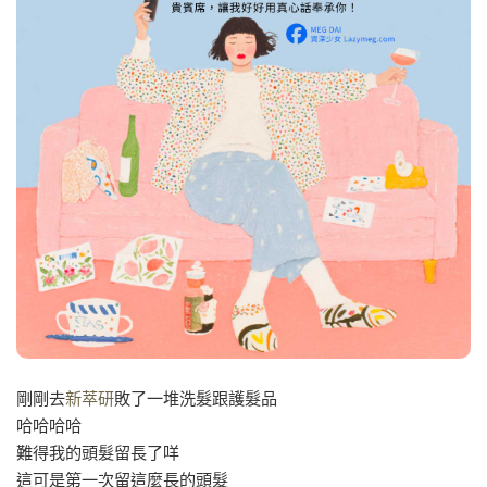
剛剛去
新萃研
敗了一堆洗髮跟護髮品
哈哈哈哈
難得我的頭髮留長了咩
這可是第一次留這麼長的頭髮