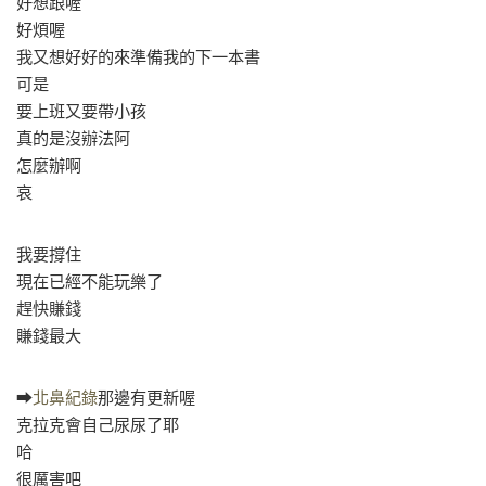
好想跟喔
好煩喔
我又想好好的來準備我的下一本書
可是
要上班又要帶小孩
真的是沒辦法阿
怎麼辦啊
哀
我要撐住
現在已經不能玩樂了
趕快賺錢
賺錢最大
➡
北鼻紀錄
那邊有更新喔
克拉克會自己尿尿了耶
哈
很厲害吧