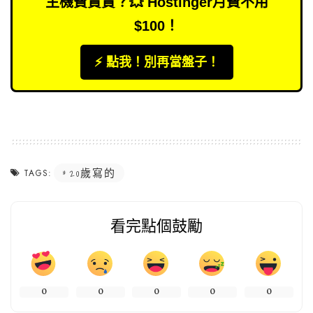
主機費貴貴？💥 Hostinger月費不用
$100！
⚡️ 點我！別再當盤子！
20歲寫的
TAGS:
看完點個鼓勵
0
0
0
0
0