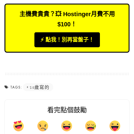
主機費貴貴？💥 Hostinger月費不用
$100！
⚡️ 點我！別再當盤子！
20歲寫的
TAGS:
看完點個鼓勵