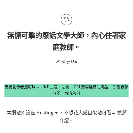
無懈可擊的廢話文學大師，內心住著家
庭教師。
Meg Dai
支持創作者還可以→
LINE 主題、貼圖
｜
7-11 賣場選贊助商品
｜
手繪春聯
訂閱
｜
找我設計
本網站架設在
Hostinger
，不想花大錢自架站可看→
這篇
介紹
。