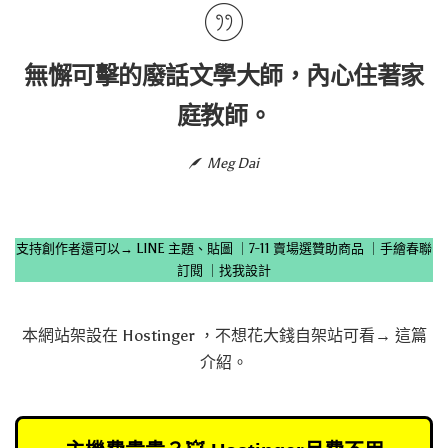
無懈可擊的廢話文學大師，內心住著家
庭教師。
Meg Dai
支持創作者還可以→
LINE 主題、貼圖
｜
7-11 賣場選贊助商品
｜
手繪春聯
訂閱
｜
找我設計
本網站架設在
Hostinger
，不想花大錢自架站可看→
這篇
介紹
。