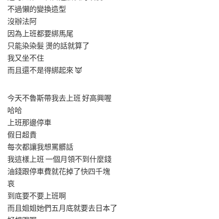
不過懶的變換造型
沒辦法阿
因為上班都要綁馬尾
只能染染髮 燙的話就算了
我又坐不住
而且還不是得綁起來 👿
今天不魯斯帶我去上班 好高興喔
哈哈
上班那邊停車
假日超貴
每次都讓我想罵髒話
我這樣上班 一個月領不到什麼錢
油錢跟停車費就花掉了快四千塊
哀
到底要不要上班啊
而且姐姐她們五月底就要去日本了