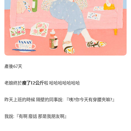
產後67天
老娘終於
瘦了12公斤
啦 哈哈哈哈哈哈哈
昨天上班的時候 隔壁的同事說: 『咦?你今天有穿腰夾嘛?』
我說:『有啊 廢話 那是我朋友啊』