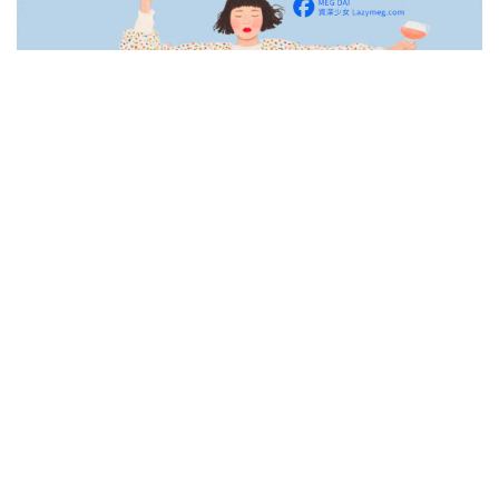
3/22
<img src=”https://lazymeg.com/images/book711.gif”＞