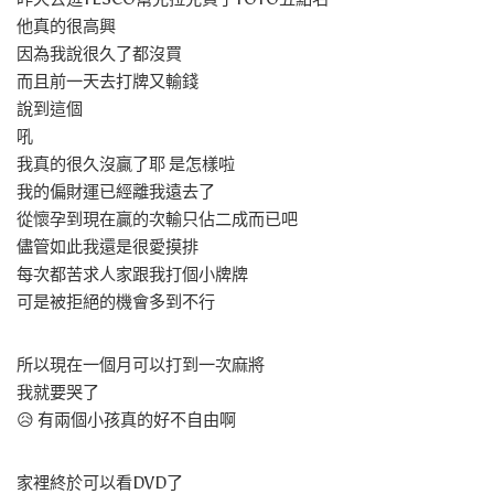
他真的很高興
因為我說很久了都沒買
而且前一天去打牌又輸錢
說到這個
吼
我真的很久沒贏了耶 是怎樣啦
我的偏財運已經離我遠去了
從懷孕到現在贏的次輸只佔二成而已吧
儘管如此我還是很愛摸排
每次都苦求人家跟我打個小牌牌
可是被拒絕的機會多到不行
所以現在一個月可以打到一次麻將
我就要哭了
😥 有兩個小孩真的好不自由啊
家裡終於可以看DVD了