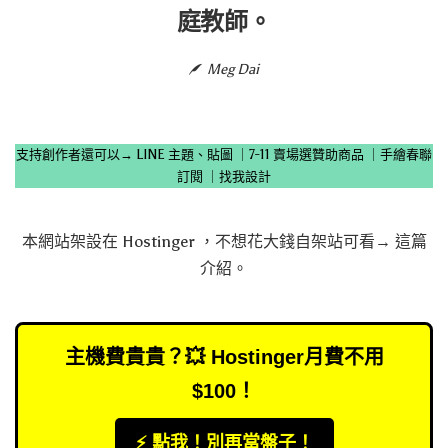
庭教師。
Meg Dai
支持創作者還可以→
LINE 主題、貼圖
｜
7-11 賣場選贊助商品
｜
手繪春聯
訂閱
｜
找我設計
本網站架設在
Hostinger
，不想花大錢自架站可看→
這篇
介紹
。
主機費貴貴？💥 Hostinger月費不用
$100！
⚡️ 點我！別再當盤子！