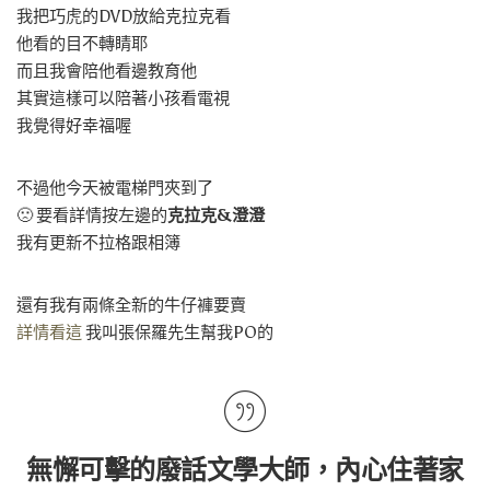
我把巧虎的DVD放給克拉克看
他看的目不轉睛耶
而且我會陪他看邊教育他
其實這樣可以陪著小孩看電視
我覺得好幸福喔
不過他今天被電梯門夾到了
🙁 要看詳情按左邊的
克拉克&澄澄
我有更新不拉格跟相簿
還有我有兩條全新的牛仔褲要賣
詳情看這
我叫張保羅先生幫我PO的
無懈可擊的廢話文學大師，內心住著家