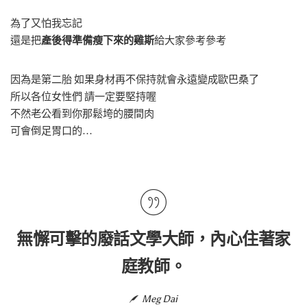
為了又怕我忘記
還是把
產後得準備瘦下來的雞斯
給大家參考參考
因為是第二胎 如果身材再不保持就會永遠變成歐巴桑了
所以各位女性們 請一定要堅持喔
不然老公看到你那鬆垮的腰間肉
可會倒足胃口的…
無懈可擊的廢話文學大師，內心住著家
庭教師。
Meg Dai