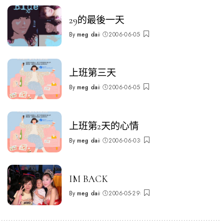
29的最後一天
By
meg dai
2006-06-05
Posted
by
上班第三天
By
meg dai
2006-06-05
Posted
by
上班第2天的心情
By
meg dai
2006-06-03
Posted
by
IM BACK
By
meg dai
2006-05-29
Posted
by