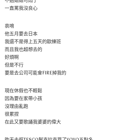
不過姐姐可悶了
一直罵我沒良心
哀唷
他五月要去日本
我還不是得上五天的歐練班
而且我也超想去的
好煩啊
但是不行
要是去公司可能會FIRE掉我的
現在休假也不輕鬆
因為要在家帶小孩
沒理由亂跑
很累捏
在此又要歌誦我婆婆的偉大
昨天去逛TESCO幫克拉克買了YOYO五點名