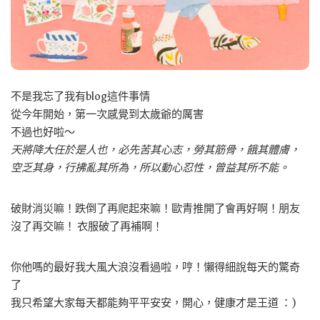
不是我忘了我有blog這件事情
從今年開始，第一次感覺到太歲爺的厲害
不過也好啦～
天將降大任於是人也，必先苦其心志，勞其筋骨，餓其體膚，
空乏其身，行拂亂其所為，所以動心忍性，曾益其所不能。
破財消災嘛！跌倒了再爬起來嘛！歐青推開了會再好啊！朋友
沒了再交嘛！ 衣服破了再補啊！
你他嗎的最好我大風大浪沒看過啦，哼！懶得細說每天的驚奇
了
我只希望大家每天都能夠平平安安，開心，健康才是王道 ：)