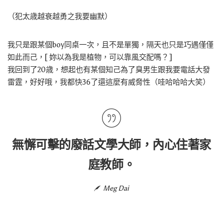
（犯太歳越衰越勇之我要幽默）
我只是跟某個boy同桌一次，且不是單獨，隔天也只是巧遇僅僅
如此而己，[ 妳以為我是植物，可以靠風交配嗎？]
我回到了20歳，想起也有某個知己為了臭男生跟我要電話大發
雷霆，好好哦，我都快36了還這麼有威脅性（哇哈哈哈大笑）
無懈可擊的廢話文學大師，內心住著家
庭教師。
Meg Dai