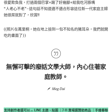
很愛欺負我，打過兩個巴掌+踢了好幾腳+給我吃河豚嘴
“人老心不老”~這句話不知道適不適合形容這位新一代家庭主婦
她很屌就對了，欣賞!!
((照片在萬里桐，她在地上撿到一包不知名的豬耳朵，我們就開
吃的畫面了))
無懈可擊的廢話文學大師，內心住著家
庭教師。
Meg Dai
支持創作者還可以→
LINE 主題、貼圖
｜
7-11 賣場選贊助商品
｜
手繪春聯