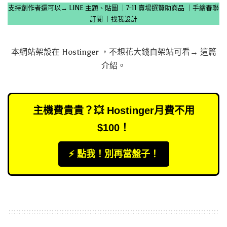
支持創作者還可以→
LINE 主題、貼圖
｜
7-11 賣場選贊助商品
｜
手繪春聯
訂閱
｜
找我設計
本網站架設在
Hostinger
，不想花大錢自架站可看→
這篇
介紹
。
主機費貴貴？💥 Hostinger月費不用
$100！
⚡️ 點我！別再當盤子！