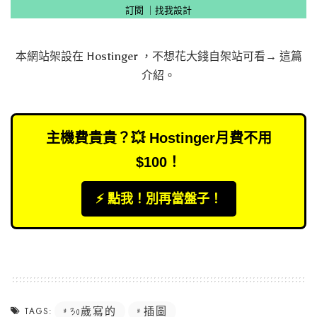
訂閱
｜
找我設計
本網站架設在
Hostinger
，不想花大錢自架站可看→
這篇
介紹
。
主機費貴貴？💥 Hostinger月費不用
$100！
⚡️ 點我！別再當盤子！
30歲寫的
插圖
TAGS: