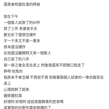
還是會有狠肚濫的時候
就在下午
一個客人試穿了約10件
買了三件 考慮老半天
都五折了還想怎樣!!!
才一千多又不是一萬多
原本還沒爆炸
在他還沒離開時又來一個客人
自己拿了約八件
穿一穿之後全丟在桌上 然後我還來不即開口就走了
幹咧 他馬的
我原本不會怎樣 不買就不買 但看著兩個人試穿的一堆衣服丟在
桌上
心理就幹了起來
邊掛邊肚濫
好煩阿 好煩阿 這就是服務業的悲哀嗎
其實我的抗壓性算是狠讚的了