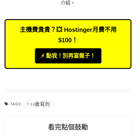
介紹
。
主機費貴貴？💥 Hostinger月費不用
$100！
⚡️ 點我！別再當盤子！
20歲寫的
TAGS:
看完點個鼓勵