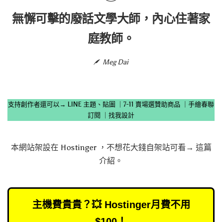
無懈可擊的廢話文學大師，內心住著家
庭教師。
Meg Dai
支持創作者還可以→
LINE 主題、貼圖
｜
7-11 賣場選贊助商品
｜
手繪春聯
訂閱
｜
找我設計
本網站架設在
Hostinger
，不想花大錢自架站可看→
這篇
介紹
。
主機費貴貴？💥 Hostinger月費不用
$100！