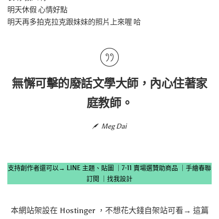
明天休假 心情好點
明天再多拍克拉克跟妹妹的照片上來喔 哈
無懈可擊的廢話文學大師，內心住著家
庭教師。
Meg Dai
支持創作者還可以→
LINE 主題、貼圖
｜
7-11 賣場選贊助商品
｜
手繪春聯
訂閱
｜
找我設計
本網站架設在
Hostinger
，不想花大錢自架站可看→
這篇