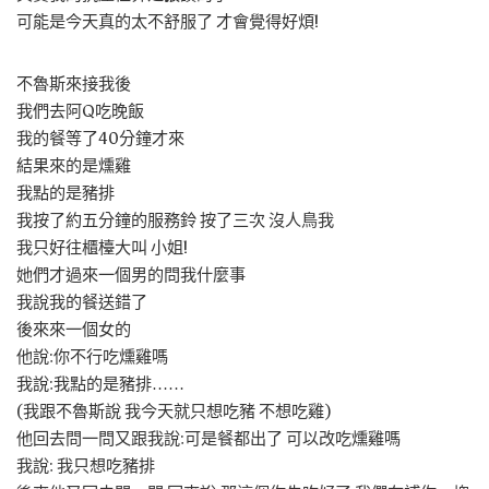
可能是今天真的太不舒服了 才會覺得好煩!
不魯斯來接我後
我們去阿Q吃晚飯
我的餐等了40分鐘才來
結果來的是燻雞
我點的是豬排
我按了約五分鐘的服務鈴 按了三次 沒人鳥我
我只好往櫃檯大叫 小姐!
她們才過來一個男的問我什麼事
我說我的餐送錯了
後來來一個女的
他說:你不行吃燻雞嗎
我說:我點的是豬排……
(我跟不魯斯說 我今天就只想吃豬 不想吃雞)
他回去問一問又跟我說:可是餐都出了 可以改吃燻雞嗎
我說: 我只想吃豬排