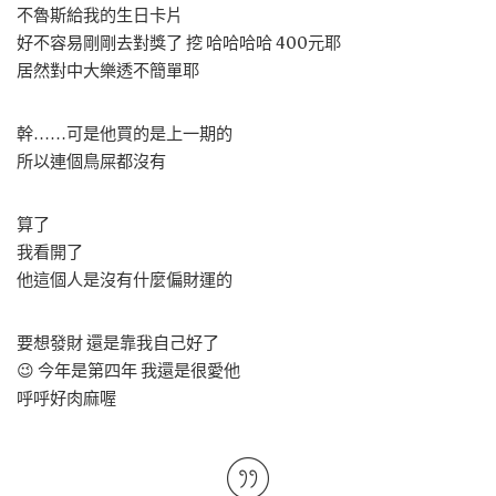
不魯斯給我的生日卡片
好不容易剛剛去對獎了 挖 哈哈哈哈 400元耶
居然對中大樂透不簡單耶
幹……可是他買的是上一期的
所以連個鳥屎都沒有
算了
我看開了
他這個人是沒有什麼偏財運的
要想發財 還是靠我自己好了
😉 今年是第四年 我還是很愛他
呼呼好肉麻喔