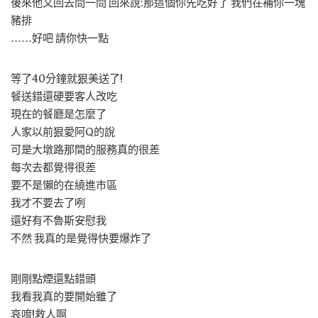
後來他又回去問一問 回來說:那這個你先吃好了 我們在補你一塊
豬排
……好吧 請你快一點
等了40分鐘就狠美送了!
餐送錯還硬要客人改吃
現在的餐廳是怎麼了
人家以前狠愛阿Q的說
可是大墩路那間的服務真的很差
每次去都覺得很差
要不是懶的在繞進市區
我才不要去了咧
還好有不魯斯安慰我
不然 我真的是覺得快要爆炸了
剛剛點煙還點錯頭
我看我真的要開始雖了
哀唷!救人啊