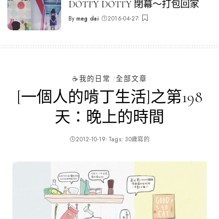
DOTTY DOTTY 閉幕～打包回家
By
meg dai
2016-04-27
Posted
by
☕️我的日常
全部文章
[一個人的啃丁生活]之第198
天：晚上的時間
2012-10-19
Tags:
30歲寫的