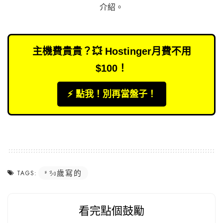
介紹
。
主機費貴貴？💥 Hostinger月費不用
$100！
⚡️ 點我！別再當盤子！
30歲寫的
TAGS:
看完點個鼓勵