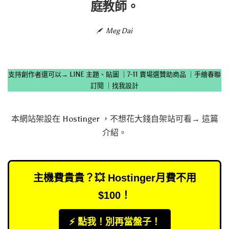
庭教師。
Meg Dai
支持創作者還可以→
LINE 主題、貼圖
｜
7-11 賣場選贊助商品
｜
手繪春聯
訂閱
｜
找我設計
本網站架設在
Hostinger
，不想花大錢自架站可看→
這篇
介紹
。
主機費貴貴？💥 Hostinger月費不用
$100！
⚡️ 點我！別再當盤子！