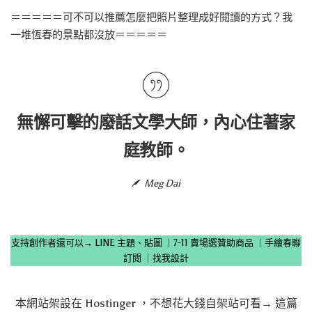
＝＝＝＝＝可不可以推薦怎麼把照片整理成好閱讀的方式？我
一堆恆春的景點都沒放＝＝＝＝＝
無懈可擊的廢話文學大師，內心住著家
庭教師。
Meg Dai
支持創作者還可以→
LINE 主題、貼圖
｜
7-11 賣場選贊助商品
｜
手繪春聯
訂閱
｜
找我設計
本網站架設在
Hostinger
，不想花大錢自架站可看→
這篇