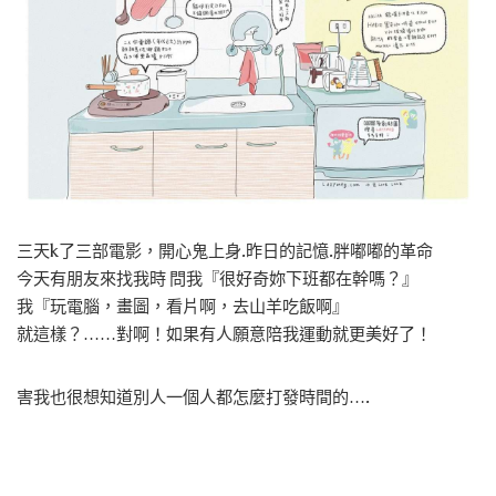
三天k了三部電影，開心鬼上身.昨日的記憶.胖嘟嘟的革命
今天有朋友來找我時 問我『很好奇妳下班都在幹嗎？』
我『玩電腦，畫圖，看片啊，去山羊吃飯啊』
就這樣？……對啊！如果有人願意陪我運動就更美好了！
害我也很想知道別人一個人都怎麼打發時間的….