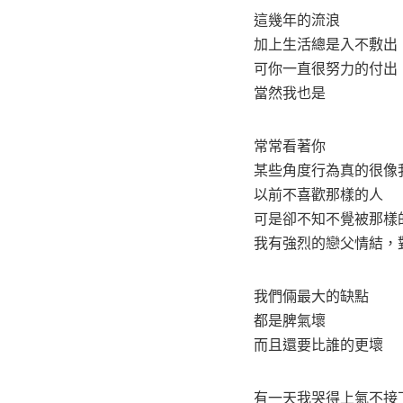
這幾年的流浪
加上生活總是入不敷出
可你一直很努力的付出
當然我也是
常常看著你
某些角度行為真的很像
以前不喜歡那樣的人
可是卻不知不覺被那樣
我有強烈的戀父情結，
我們倆最大的缺點
都是脾氣壞
而且還要比誰的更壞
有一天我哭得上氣不接