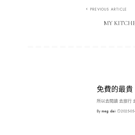
PREVIOUS ARTICLE
MY KITC
免費的最貴
所以去閱讀 去旅行
By
meg dai
2025-05
Posted
by