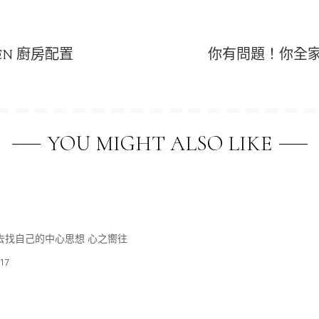
HEN 廚房配置
你有問題！你全
YOU MIGHT ALSO LIKE
 去找自己的中心思想 心之嚮往
-17