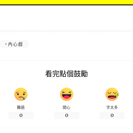
內心戲
看完點個鼓勵
難過
開心
字太多
0
0
0