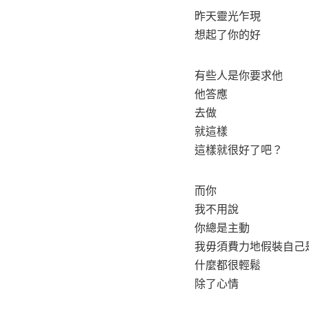
昨天靈光乍現
想起了你的好
有些人是你要求他
他答應
去做
就這樣
這樣就很好了吧？
而你
我不用說
你總是主動
我毋須費力地假裝自己
什麼都很輕鬆
除了心情