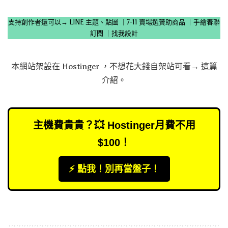
支持創作者還可以→
LINE 主題、貼圖
｜
7-11 賣場選贊助商品
｜
手繪春聯
訂閱
｜
找我設計
本網站架設在
Hostinger
，不想花大錢自架站可看→
這篇
介紹
。
主機費貴貴？💥 Hostinger月費不用
$100！
⚡️ 點我！別再當盤子！