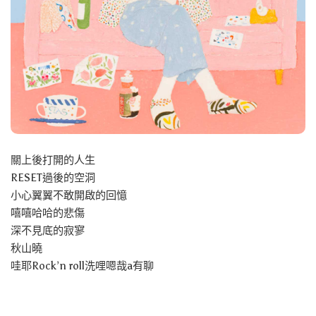
關上後打開的人生
RESET過後的空洞
小心翼翼不敢開啟的回憶
嘻嘻哈哈的悲傷
深不見底的寂寥
秋山曉
哇耶Rock’n roll洗哩嗯哉a有聊