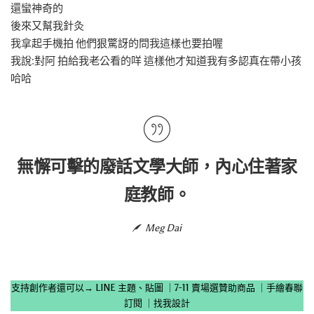
還蠻神奇的
後來又幫我針灸
我拿起手機拍 他們狠驚訝的問我這樣也要拍喔
我說:對阿 拍給我老公看的咩 這樣他才知道我有多認真在帶小孩
哈哈
無懈可擊的廢話文學大師，內心住著家
庭教師。
Meg Dai
支持創作者還可以→
LINE 主題、貼圖
｜
7-11 賣場選贊助商品
｜
手繪春聯
訂閱
｜
找我設計