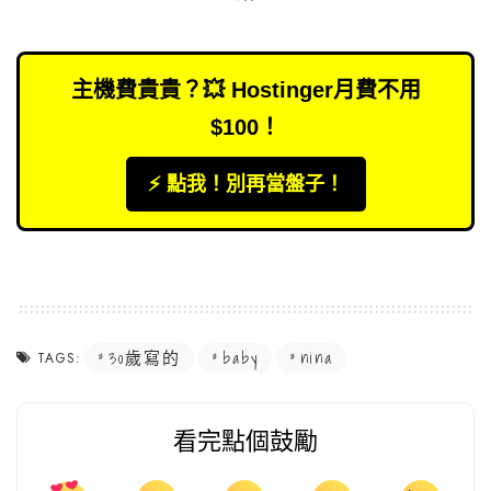
主機費貴貴？💥 Hostinger月費不用
$100！
⚡️ 點我！別再當盤子！
30歲寫的
baby
nina
TAGS:
看完點個鼓勵