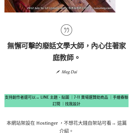
無懈可擊的廢話文學大師，內心住著家
庭教師。
Meg Dai
支持創作者還可以→
LINE 主題、貼圖
｜
7-11 賣場選贊助商品
｜
手繪春聯
訂閱
｜
找我設計
本網站架設在
Hostinger
，不想花大錢自架站可看→
這篇
介紹
。