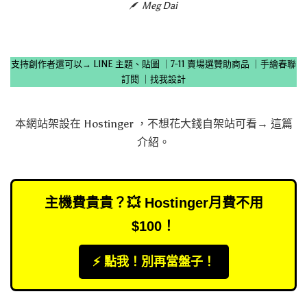
Meg Dai
支持創作者還可以→
LINE 主題、貼圖
｜
7-11 賣場選贊助商品
｜
手繪春聯
訂閱
｜
找我設計
本網站架設在
Hostinger
，不想花大錢自架站可看→
這篇
介紹
。
主機費貴貴？💥 Hostinger月費不用
$100！
⚡️ 點我！別再當盤子！