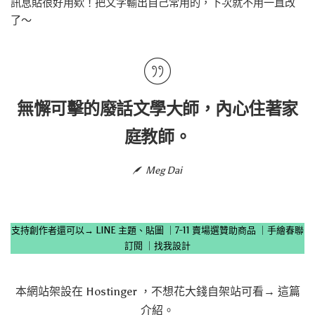
訊息貼很好用欸！把文字輸出自己常用的，下次就不用一直改
了～
無懈可擊的廢話文學大師，內心住著家
庭教師。
Meg Dai
支持創作者還可以→
LINE 主題、貼圖
｜
7-11 賣場選贊助商品
｜
手繪春聯
訂閱
｜
找我設計
本網站架設在
Hostinger
，不想花大錢自架站可看→
這篇
介紹
。