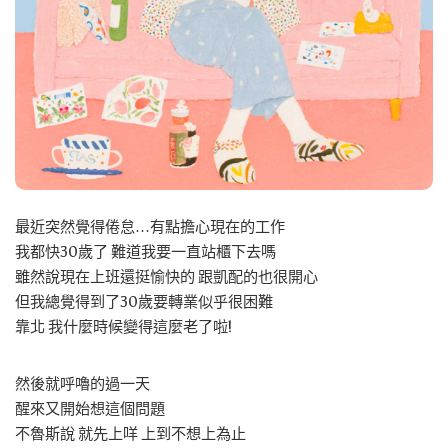
最近突然覺得倦怠…有點擔心現在的工作
我都快30歲了 難道我要一直站櫃下去嗎
雖然說現在上班還挺愉快的 跟凱配的也很開心
但我總覺得到了30歲要轉業似乎很困難
靠北 我什麼時候變得這麼老了啦!
然後就呼嚕的過一天
醒來又開始想這個問題
不魯斯說 就先上咩 上到不想上為止