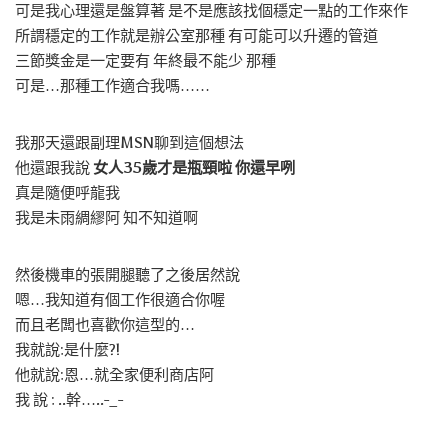
可是我心理還是盤算著 是不是應該找個穩定一點的工作來作
所謂穩定的工作就是辦公室那種 有可能可以升遷的管道
三節獎金是一定要有 年終最不能少 那種
可是…那種工作適合我嗎……
我那天還跟副理MSN聊到這個想法
他還跟我說
女人35歲才是瓶頸啦 你還早咧
真是隨便呼龍我
我是未雨綢繆阿 知不知道啊
然後機車的張開腿聽了之後居然說
嗯…我知道有個工作很適合你喔
而且老闆也喜歡你這型的…
我就說:是什麼?!
他就說:恩…就全家便利商店阿
我 說 : ..幹…..-_-