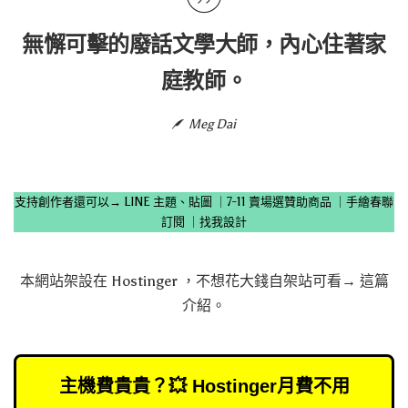
無懈可擊的廢話文學大師，內心住著家
庭教師。
Meg Dai
支持創作者還可以→
LINE 主題、貼圖
｜
7-11 賣場選贊助商品
｜
手繪春聯
訂閱
｜
找我設計
本網站架設在
Hostinger
，不想花大錢自架站可看→
這篇
介紹
。
主機費貴貴？💥 Hostinger月費不用