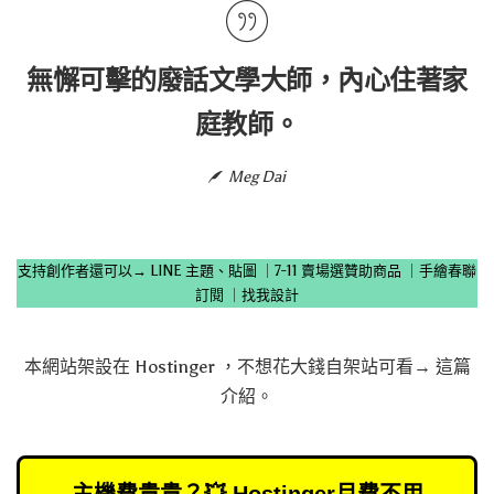
無懈可擊的廢話文學大師，內心住著家
庭教師。
Meg Dai
支持創作者還可以→
LINE 主題、貼圖
｜
7-11 賣場選贊助商品
｜
手繪春聯
訂閱
｜
找我設計
本網站架設在
Hostinger
，不想花大錢自架站可看→
這篇
介紹
。