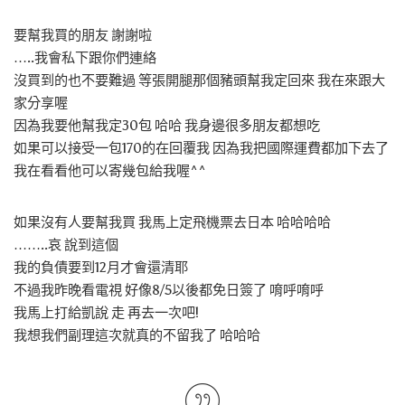
要幫我買的朋友 謝謝啦
…..我會私下跟你們連絡
沒買到的也不要難過 等張開腿那個豬頭幫我定回來 我在來跟大
家分享喔
因為我要他幫我定30包 哈哈 我身邊很多朋友都想吃
如果可以接受一包170的在回覆我 因為我把國際運費都加下去了
我在看看他可以寄幾包給我喔^^
如果沒有人要幫我買 我馬上定飛機票去日本 哈哈哈哈
……..哀 說到這個
我的負債要到12月才會還清耶
不過我昨晚看電視 好像8/5以後都免日簽了 唷呼唷呼
我馬上打給凱說 走 再去一次吧!
我想我們副理這次就真的不留我了 哈哈哈