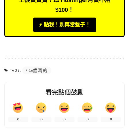
主機費貴貴？💥 Hostinger月費不用
$100！
⚡️ 點我！別再當盤子！
20歲寫的
TAGS:
看完點個鼓勵
0
0
0
0
0