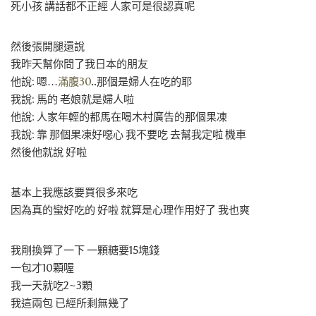
死小孩 講話都不正經 人家可是很認真呢
然後張開腿還說
我昨天幫你問了我日本的朋友
他說: 嗯…
滿腹30
..那個是婦人在吃的耶
我說: 馬的 老娘就是婦人啦
他說: 人家年輕的都馬在喝木村廣告的那個果凍
我說: 靠 那個果凍好噁心 我不要吃 去幫我定啦 機車
然後他就說 好啦
基本上我應該要買很多來吃
因為真的蠻好吃的 好啦 就算是心理作用好了 我也爽
我剛換算了一下 一顆糖要15塊錢
一包才10顆喔
我一天就吃2~3顆
我這兩包 已經所剩無幾了