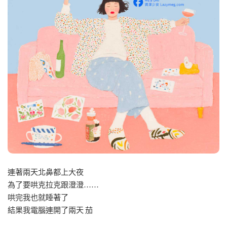
連著兩天北鼻都上大夜
為了要哄克拉克跟澄澄……
哄完我也就睡著了
結果我電腦連開了兩天 茄