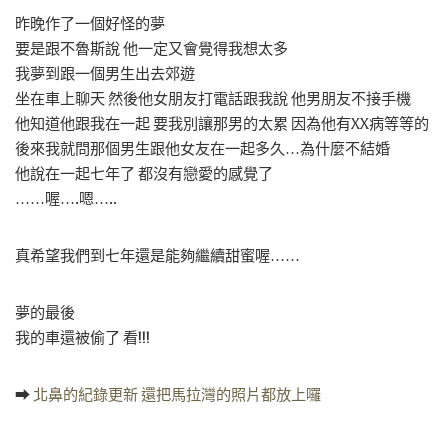
昨晚作了一個好怪的夢
要是跟不魯斯說 他一定又會覺得我想太多
我夢到跟一個男生出去郊遊
坐在車上聊天 然後他女朋友打電話跟我說 他男朋友不接手機
他知道他跟我在一起 要我別讓那男的太累 因為他有XX病等等的
後來我就問那個男生跟他女友在一起多久…為什麼不結婚
他說在一起七年了 都沒有戀愛的感覺了
……喔….嗯…..
真希望我們到七年還是能夠繼續甜蜜喔……
夢的最後
我的車還被偷了 看!!!
➡
北鼻的紀錄更新 還把馬拉灣的照片都放上囉