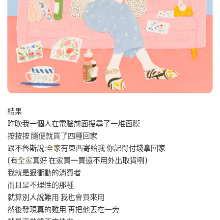
結果
昨晚我一個人在電腦前面搜尋了一堆面膜
按按按 隨便就買了四種回家
跟不魯斯說:
全家
有東西寄給我 你記得付錢拿回家
(有
全家
真好 在家買一買還不用外出取貨咧)
我就是狠衝動的消費者
而且是不理性的那種
就算別人說難用 我也會買來用
然後發現真的難用 再把他丟在一旁