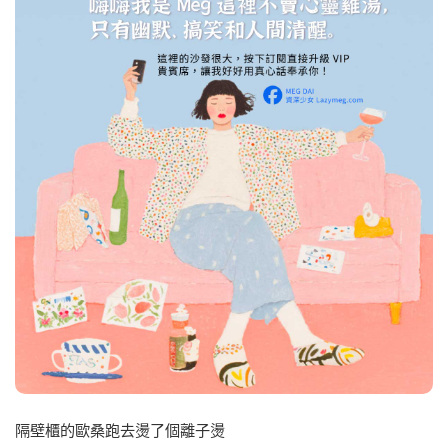
隔壁櫃的歐桑跑去燙了個離子燙