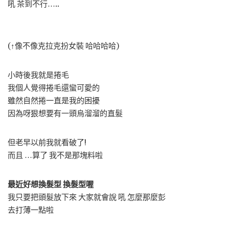
吼 茶到不行…..
(↑像不像克拉克扮女裝 哈哈哈哈)
小時後我就是捲毛
我個人覺得捲毛還蠻可愛的
雖然自然捲一直是我的困擾
因為呀狠想要有一頭烏溜溜的直髮
但老早以前我就看破了!
而且 …算了 我不是那塊料啦
最近好想換髮型 換髮型喔
我只要把頭髮放下來 大家就會說 吼 怎麼那麼彭
去打薄一點啦