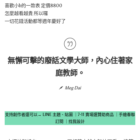
喜歡小b的一款表 定價8800
怎麼越看越貴 所以囉
一切花錢活動都等週年慶好了
無懈可擊的廢話文學大師，內心住著家
庭教師。
Meg Dai
支持創作者還可以→
LINE 主題、貼圖
｜
7-11 賣場選贊助商品
｜
手繪春聯
訂閱
｜
找我設計