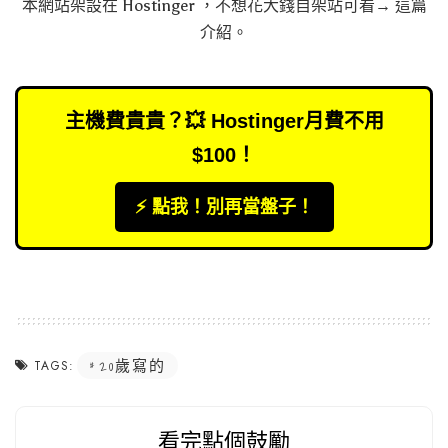
本網站架設在
Hostinger
，不想花大錢自架站可看→
這篇
介紹
。
主機費貴貴？💥 Hostinger月費不用
$100！
⚡️ 點我！別再當盤子！
20歲寫的
TAGS:
看完點個鼓勵