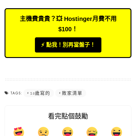
主機費貴貴？💥 Hostinger月費不用
$100！
⚡️ 點我！別再當盤子！
20歲寫的
敗家清單
TAGS:
看完點個鼓勵