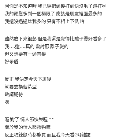
阿你是不知道喔 我已經把頭髮打到快沒毛了還打咧
我的頭髮多到一個極限了 應該是朋友裡面最多的
我還沒遇過比我多的 只有不相上下低 哈
雖然放下來很彭 但是我還是覺得比驢子燙好看多了
我….還….真的 蠻討厭 離子燙的
但又想要有一頭直髮
好矛盾
反正 我決定今天下班後
就要去換個造型
敬請期待
嘿
喔 對了 情人節快樂喔 ^^
關於我的情人節禮物嘛
反正項鍊隨時都能買 而且我今天看GQ雜誌