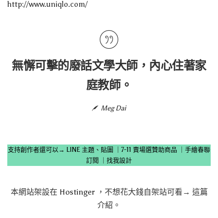
http://www.uniqlo.com/
無懈可擊的廢話文學大師，內心住著家
庭教師。
Meg Dai
支持創作者還可以→
LINE 主題、貼圖
｜
7-11 賣場選贊助商品
｜
手繪春聯
訂閱
｜
找我設計
本網站架設在
Hostinger
，不想花大錢自架站可看→
這篇
介紹
。