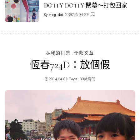
DOTTY DOTTY 閉幕～打包回家
By
meg dai
2016-04-27
Posted
by
☕️我的日常
全部文章
恆春724D：放個假
2014-04-01
Tags:
30歲寫的