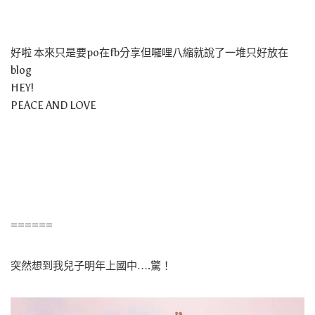
好啦 本來只是要po在fb分享但囉哩八縮就說了一堆只好放在
blog
HEY!
PEACE AND LOVE
======
突然想到我兒子明年上國中….驚！