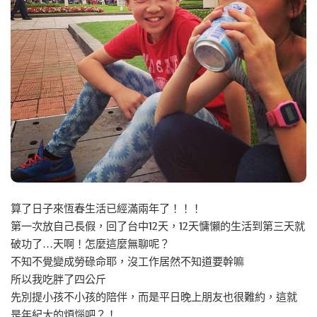
算了日子來恆春生活已經滿兩年了！！！
第一次放自己長假，回了台中12天，12天慵懶的生活到第三天就
破功了…天啊！怎麼這麼無聊呢？
不知不覺變成勞碌命耶，沒工作居然不知道要幹嘛
所以我吃胖了四公斤
先別提小孩不小孩的陪伴，而是平日晚上朋友也很難約，這就
是年紀大的煩惱吧？！