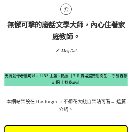
無懈可擊的廢話文學大師，內心住著家
庭教師。
Meg Dai
支持創作者還可以→
LINE 主題、貼圖
｜
7-11 賣場選贊助商品
｜
手繪春聯
訂閱
｜
找我設計
本網站架設在
Hostinger
，不想花大錢自架站可看→
這篇
介紹
。