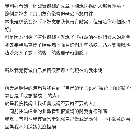
我剛好看到一個誠實遊戲的文章，聽說玩過的人都會翻臉。
範例是說妻子跟朋友有聚會但老公不想前往
本來是應該要說『不好意思我覺得有點累，但是陪你吃個飯也
好』
可是因為開始了這個遊戲，就說了『好煩吶～你們女人的聚會
我去要幹嘛當傻子陪笑嗎？而且你們那些姊妹三姑六婆嘰嘰喳
喳吵死人了靠』然後…然後妻子就翻臉了
所以我覺得做自己其實很困難，對現在的我來說
前天盧廣仲的演唱會我看到了自己的留言po在舞台上面超開心
題目是『我想變成__的人』
於是我投稿說『我想變成說不要就不要的人』
一同前往演唱會的北鼻看到很驚訝的問我有很難嗎
我說：有啊～我其實常常勉強自己做或是應付一些不願意的事
因為我不知道該怎麼拒絕…