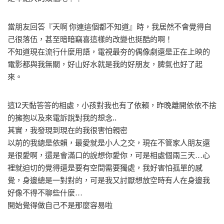
當朋友回答『天啊 你連這個都不知道』時，我居然不會覺得自
己很落伍，甚至暗暗竊喜這樣的改變也挺酷的啊！
不知道現在流行什麼用語，電視最夯的偶像劇還是正在上映的
電影都與我無關，好山好水就是我的好朋友，脾氣也好了起
來。
這12天黏答答的相處，小孩對我也有了依賴，昨晚離開依依不捨
的擁抱以及來電訴說對我的想念..
其實，我發現到現在的我很害怕親密
以前的我總是依賴，最愛就是小人之交，現在不管家人朋友還
是很愛啊，還是會滿口的說想你愛你，可是相處個兩三天…心
裡就迫切的覺得還是要有空間需要獨處，我好害怕孤單的感
覺，身邊總是一對對的，可是我又討厭想放空時有人在身邊我
好像不得不聊些什麼…
開始覺得做自己不是那麼容易啦