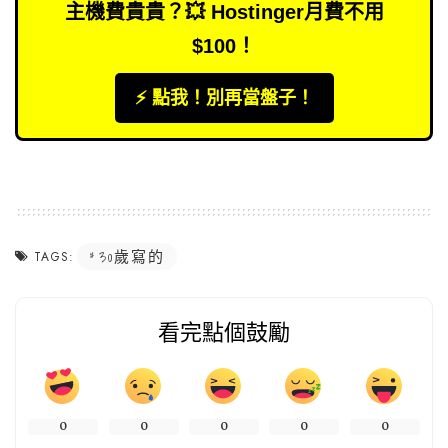
主機費貴貴？💥 Hostinger月費不用
$100！
⚡️ 點我！別再當盤子！
30歲寫的
TAGS:
看完點個鼓勵
0
0
0
0
0