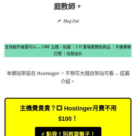
庭教師。
Meg Dai
支持創作者還可以→
LINE 主題、貼圖
｜
7-11 賣場選贊助商品
｜
手繪春聯
訂閱
｜
找我設計
本網站架設在
Hostinger
，不想花大錢自架站可看→
這篇
介紹
。
主機費貴貴？💥 Hostinger月費不用
$100！
⚡️ 點我！別再當盤子！