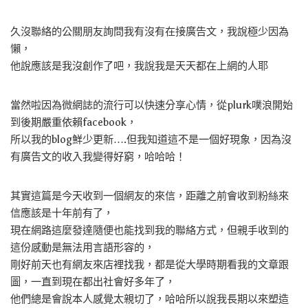
久沒聯絡的公關朋友詢問我有沒有在接廣告文，我說極少因為
懶，
他說應該是我沒創作了吧，我說我是天天都在上網的人耶
當然啦因為微網誌的流行可以快速分享心情，從plurk噗浪開始
到後期嚴重依賴facebook，
所以我的blog鮮少更新….但我知道這不是一個好現象，因為沒
有廣告文的收入我變得好窮，哈哈哈！
其實這篇是今天收到一個網友的來信，距離之前會收到粉絲來
信應該是十年前有了，
現在網路這麼發達隨便也能找到我的聯絡方式，但親手收到的
這份感動是無法用言語形容的，
剛好前天也有網友來店裡找我，都是從大學時期看我的文章跟
圖，一直到現在都出社會好多年了，
他們總是會說本人感覺太親切了，哈哈所以說我長期以來塑造