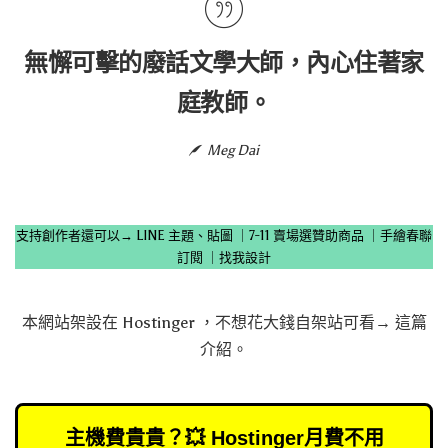
無懈可擊的廢話文學大師，內心住著家
庭教師。
Meg Dai
支持創作者還可以→
LINE 主題、貼圖
｜
7-11 賣場選贊助商品
｜
手繪春聯
訂閱
｜
找我設計
本網站架設在
Hostinger
，不想花大錢自架站可看→
這篇
介紹
。
主機費貴貴？💥 Hostinger月費不用