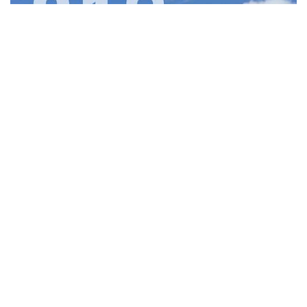
記得還是笨的哥哥山羊剛南下到墾丁工作時
我對墾丁的印象就只有 南灣＆白砂＆大街＆夏都
當我問他你住在哪裡時，他回答恆春
我心裡只有一頭霧水？？？那是什麼鳥地方啊，感覺很low耶…
什麼啊？上班還要騎十幾分鐘才會到墾丁喔？？？