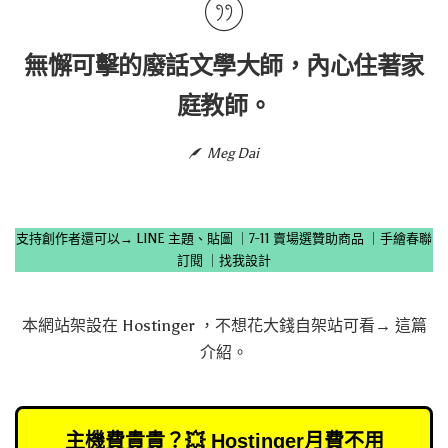
無懈可擊的廢話文學大師，內心住著家
庭教師。
Meg Dai
支持創作者還可以→
LINE 主題、貼圖
｜
7-11 賣場選贊助商品
｜
手繪春聯
訂閱
｜
找我設計
本網站架設在
Hostinger
，不想花大錢自架站可看→
這篇
介紹
。
主機費貴貴？💥 Hostinger月費不用