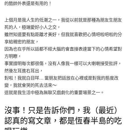
的酷帥外表還是有用的！
上個月是我人生的低潮之一，我從以前就是那種為朋友生朋友
死的人，極端愛好小人之交，
雖然知道要有點距離才美好，但我就喜歡把心情吧啦吧啦的分
享給親密的朋友，
因為也在乎所以話都不經大腦的會直接表達當下的心情希望對
方明瞭，
事實證明每次都很傷，沒有人像我一樣可以大喇喇接受批評，
然後左耳進右耳出，
對啦！我就白目咩… 當朋友把話放在心裡或是對我的態度改
變，我就會哭的死去活來～
這就是我生活中極為無聊又戲劇化的重要場景之一。
沒事！只是告訴你們，我（最近）
認真的寫文章，都是恆春半島的吃