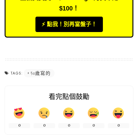
$100！
⚡️ 點我！別再當盤子！
30歲寫的
TAGS:
看完點個鼓勵
0
0
0
0
0