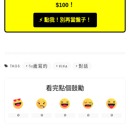
$100！
⚡️ 點我！別再當盤子！
30歲寫的
nina
對話
TAGS:
看完點個鼓勵
0
0
0
0
0