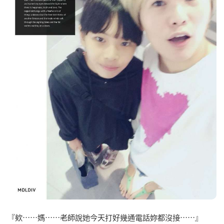
『欸⋯⋯媽⋯⋯老師說她今天打好幾通電話妳都沒接⋯⋯』