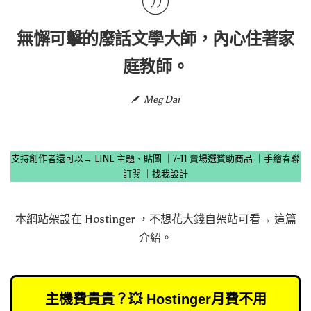
無懈可擊的廢話文學大師，內心住著家
庭教師。
Meg Dai
支持創作者還可以→
LINE 主題、貼圖
｜
7-11 賣場選贊助商品
｜
手繪春聯
訂閱
｜
找我設計
本網站架設在
Hostinger
，不想花大錢自架站可看→
這篇
介紹
。
主機費貴貴？💥 Hostinger月費不用