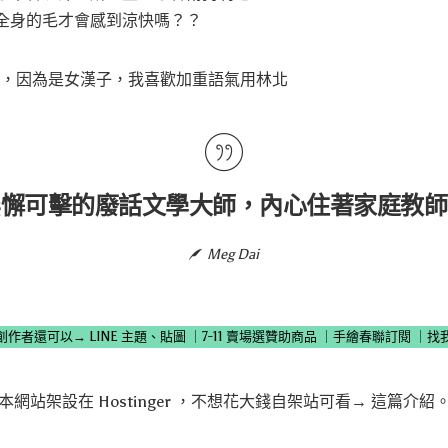
全身的毛才會感到涼快嗎？？
大爺，因為是女漢子，我喜歡加重語氣用林北
無懈可擊的廢話文學大師，內心住著家庭教師
Meg Dai
創作者還可以→
LINE 主題、貼圖
｜
7-11 賣場選贊助商品
｜
手繪春聯訂閱
｜
找
本網站架設在
Hostinger
，不想花大錢自架站可看→
這篇介紹