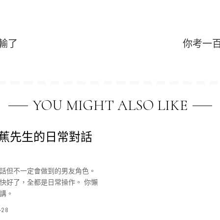
輸了
你考一
YOU MIGHT ALSO LIKE
：蕉先生的日常對話
話但不一定會做到的男友角色。
快好了，全都是日常操作。 你懶
講。
-28