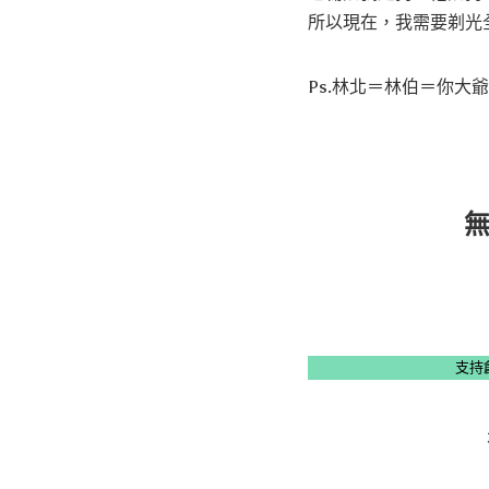
所以現在，我需要剃光
Ps.林北＝林伯＝你
支持