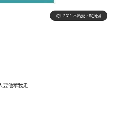
2011 不給愛，就搗蛋
人要他牽我走