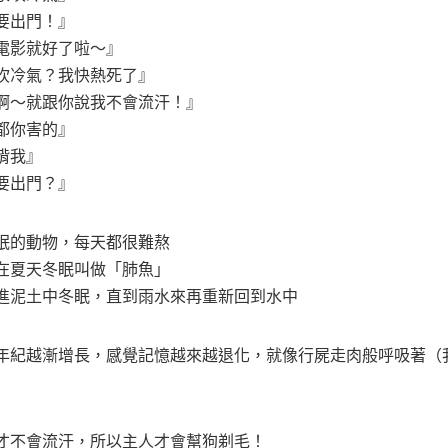
要出門！』
電影就好了啦～』
吹冷氣？我快熱死了』
啊～就跟你說我不會流汗！』
都你害的』
揹我』
要出門？』
眠的動物，每天都很難熬
在夏天冬眠叫做「肺魚」
進泥土中冬眠，直到雨水來再重新回到水中
年紀越漸增長，感覺記憶越來越退化，就像行屍走肉般呼吸著（
才不會流汗，所以主人才會幫狗剃毛！