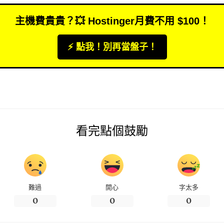
主機費貴貴？💥 Hostinger月費不用 $100！
⚡️ 點我！別再當盤子！
看完點個鼓勵
難過
開心
字太多
0
0
0