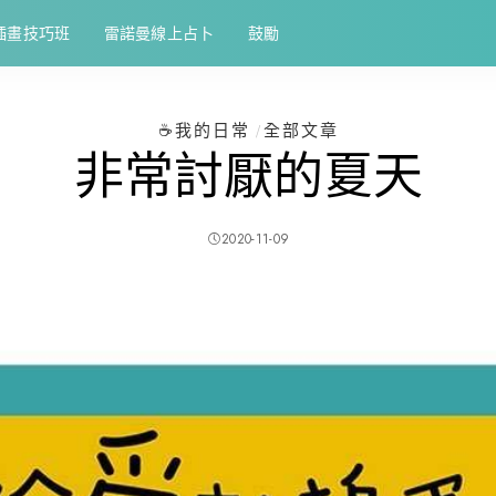
插畫技巧班
雷諾曼線上占卜
鼓勵
☕️我的日常
全部文章
非常討厭的夏天
2020-11-09