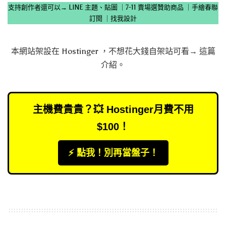
支持創作者還可以→
LINE 主題、貼圖
｜
7-11 賣場選贊助商品
｜
手繪春聯
訂閱
｜
找我設計
本網站架設在
Hostinger
，不想花大錢自架站可看→
這篇
介紹
。
主機費貴貴？💥 Hostinger月費不用
$100！
⚡️ 點我！別再當盤子！