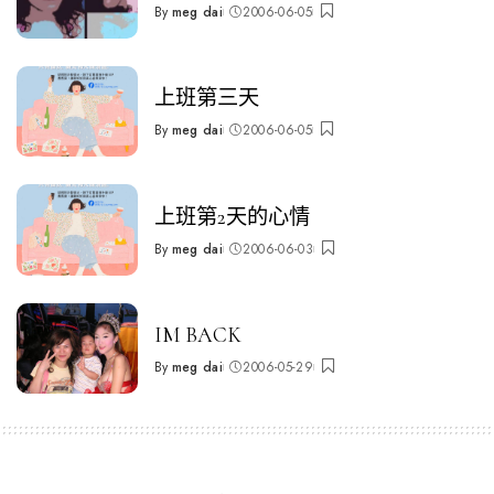
By
meg dai
2006-06-05
Posted
by
上班第三天
By
meg dai
2006-06-05
Posted
by
上班第2天的心情
By
meg dai
2006-06-03
Posted
by
IM BACK
By
meg dai
2006-05-29
Posted
by