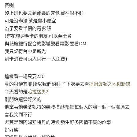
賽咧
沒上班也要去到那邊的感覺 實在很不好
可是沒辦法 就是貪小便宜
為了要看半價的電影 嘿
(有花旗透明卡的朋友 可以至全省
與花旗銀行配合的影城觀看電影 要看DM
我只記得台中是新光
刷卡消費可兩人同行 一人免費)
這樣看一場只要230
真的狠便宜耶 所以我們約好了 下次要去看
提姆波頓之地獄新娘
今天看的是
哈拉猛男2
剛開始還蠻好笑的
他拿著他老婆凱特的義肢搭飛機 把每個人的臉一個一個啪過去
害我笑到不行
尤其是到阿姆斯特丹的時候 發生好多國情不同的趣事
好好笑