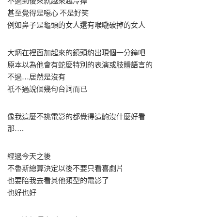
不過到後來就越來越冷掉
甚至覺得是噁心 不是好笑
例如鼻子是龜頭的女人還有喉嚨破掉的女人
大炳在裡面加起來的鏡頭約出現個一分鐘吧
原本以為他會有蛇麼特別的表演或肢體語言的
不過…居然是沒有
祇不過說個幾句台詞而已
像我這麼不挑電影的都覺得這齣沒什麼好看
那….
經過今天之後
不魯斯總算決定以後不要只看喜劇片
也要陪我去看其他類型的電影了
也好也好