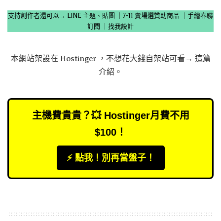
支持創作者還可以→
LINE 主題、貼圖
｜
7-11 賣場選贊助商品
｜
手繪春聯
訂閱
｜
找我設計
本網站架設在
Hostinger
，不想花大錢自架站可看→
這篇
介紹
。
主機費貴貴？💥 Hostinger月費不用
$100！
⚡️ 點我！別再當盤子！