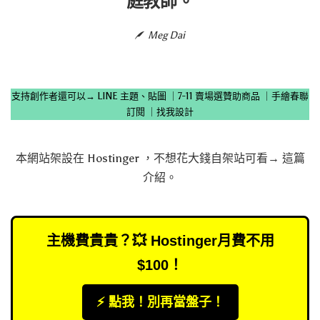
庭教師。
Meg Dai
支持創作者還可以→
LINE 主題、貼圖
｜
7-11 賣場選贊助商品
｜
手繪春聯
訂閱
｜
找我設計
本網站架設在
Hostinger
，不想花大錢自架站可看→
這篇
介紹
。
主機費貴貴？💥 Hostinger月費不用
$100！
⚡️ 點我！別再當盤子！