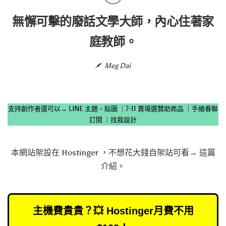
無懈可擊的廢話文學大師，內心住著家
庭教師。
Meg Dai
支持創作者還可以→
LINE 主題、貼圖
｜
7-11 賣場選贊助商品
｜
手繪春聯
訂閱
｜
找我設計
本網站架設在
Hostinger
，不想花大錢自架站可看→
這篇
介紹
。
主機費貴貴？💥 Hostinger月費不用