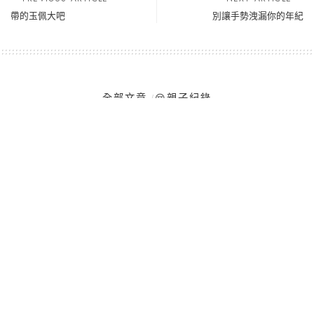
帶的玉佩大吧
別讓手勢洩漏你的年紀
全部文章
😌親子紀錄
帶的玉佩大吧
2005-12-07
Tags:
20歲寫的
baby
nina