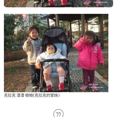
克拉克 澄澄 楨楨(克拉克的堂妹)