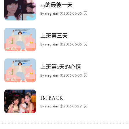
29的最後一天
By
meg dai
2006-06-05
Posted
by
上班第三天
By
meg dai
2006-06-05
Posted
by
上班第2天的心情
By
meg dai
2006-06-03
Posted
by
IM BACK
By
meg dai
2006-05-29
Posted
by