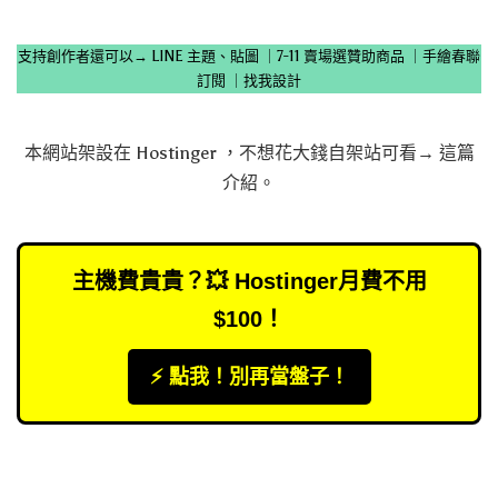
支持創作者還可以→
LINE 主題、貼圖
｜
7-11 賣場選贊助商品
｜
手繪春聯
訂閱
｜
找我設計
本網站架設在
Hostinger
，不想花大錢自架站可看→
這篇
介紹
。
主機費貴貴？💥 Hostinger月費不用
$100！
⚡️ 點我！別再當盤子！