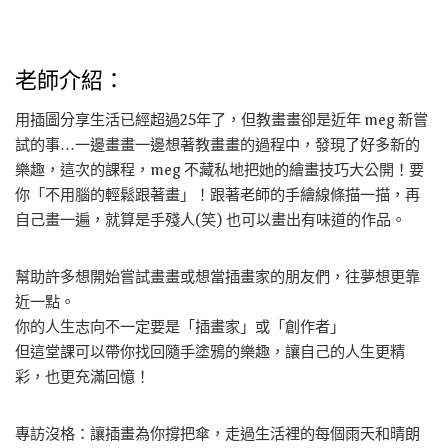
老師介紹：
用插圖分享生活已經超過25年了，但教畫畫卻是近年 meg 新嘗
試的事…一邊畫畫一邊想著教畫畫的過程中，發現了好多新的
樂趣，這次的課程，meg 不藏私地把她的繪畫技巧大公開！要
你「不用腦的輕鬆跟著畫」！跟著老師的手繪線條描一描，再
自己畫一遍，就算是手殘人(笑) 也可以畫出有味道的作品。
幫助許多想開始嘗試畫畫或想當插畫家的朋友們，往夢想更靠
近一點。
你的人生志向不一定要是「插畫家」或「創作者」
但這堂課可以帶你找回隨手塗鴉的樂趣，讓自己的人生更精
彩，也更充滿回憶！
專訪沒格：讓插畫為你撐把傘，走過生活裡的每個雨天和晴朗