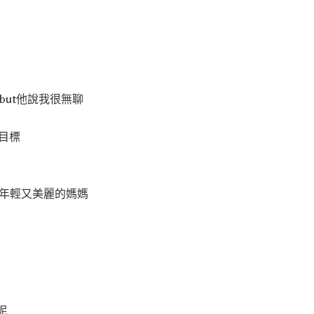
but他說我很無聊
目標
個年輕又美麗的媽媽
呢