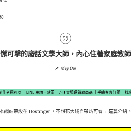
😡
無懈可擊的廢話文學大師，內心住著家庭教師
Meg Dai
創作者還可以→
LINE 主題、貼圖
｜
7-11 賣場選贊助商品
｜
手繪春聯訂閱
｜
找
本網站架設在
Hostinger
，不想花大錢自架站可看→
這篇介紹