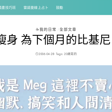
插畫技巧班
雷諾曼線上占卜
鼓勵
☕️我的日常
全部文章
瘦身 為下個月的比基尼 
2006-04-28
Tags:
20歲寫的