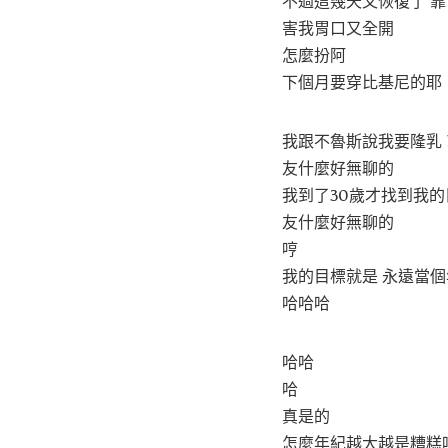
不過這幾天又恢復了 靠
害我胃口又全開
怎麼扮阿
下個月要穿比基尼的耶
我跟不魯斯說我要隆乳 
友什麼好無聊的
我到了30歲才找到我的
友什麼好無聊的
哼
我的目標就是 永遠當
哈哈哈
哈哈
哈
真是的
怎麼年紀越大越是糟糕