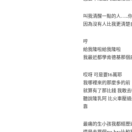
叫我清醒一點的人…..
因為沒有人比我更清楚
哼
給我隆啦給我隆啦
我最近都學肯德基那個
哎呀 可是要16萬耶
我哪裡來的那麼多的前
就算有了那比錢 我敢去
聽說隆乳阿 比火車壓過
靠
最痛的生小孩我都經歷
還是去買個nu bra比