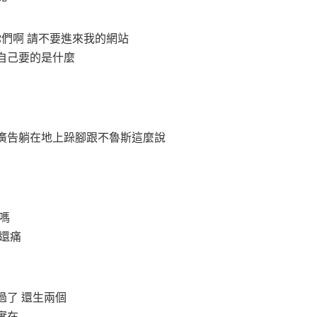
你們啊 請不要進來我的網站
自己要的是什麼
廣告躺在地上跺腳跟不魯斯這麼說
嗎
還痛
過了 還生兩個
較實在