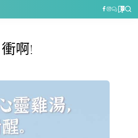
0
衝啊!