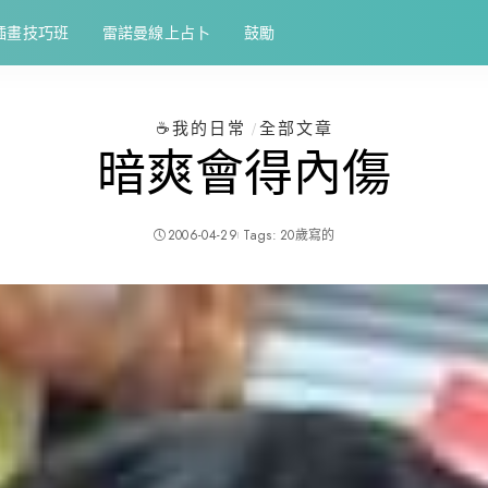
插畫技巧班
雷諾曼線上占卜
鼓勵
☕️我的日常
全部文章
暗爽會得內傷
2006-04-29
Tags:
20歲寫的