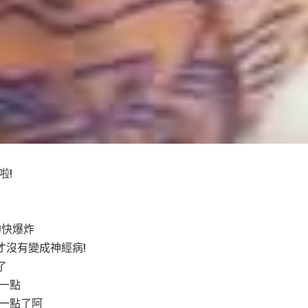
啦!
的快爆炸
 才沒有變成神經病!
了
一點
少一點了阿