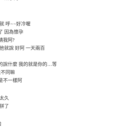
就 呼~~好冷喔
了 因為懷孕
請我阿?
他就說 好阿 一天兩百
的說什麼 我的就是你的…等
覺不同嘛
是不一樣阿
太久
拼了
哈