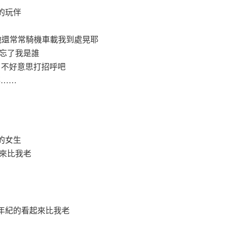
的玩伴
歲 他還常常騎機車載我到處晃耶
然忘了我是誰
 不好意思打招呼吧
耶……
的女生
起來比我老
年紀的看起來比我老