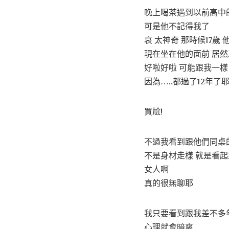
晚上喝茶遇到以前高中
可是他不記得我了
哀 太神奇 那時候17
現在坐在他的面前 居
好啦好啦 可能跟我一樣
因為…..都過了12年了
買尬!
不過我看到跟他們同桌
不是身材走樣 就是看
女人啊
真的很無聊耶
我只要看到跟我差不多
心理就會暗爽