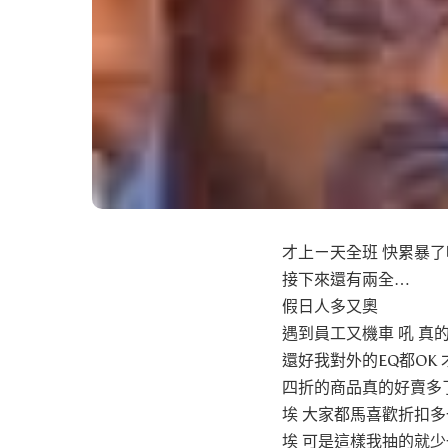
才上ㄧ天全班 快累暴了
接下來還有兩全…
假日人多又奧
遇到員工又機車 吼 真
還好我對外的EQ都OK
四折的商品真的好賣多
埃 大家都馬喜歡折扣多
埃 可是這樣我抽的就