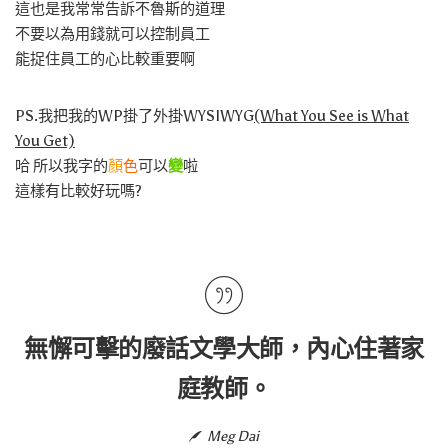
這也是我常常告訴不魯斯的道理
不要以為用錢就可以控制員工
能捉住員工的心比較重要啊
PS.我把我的WP掛了外掛WYSIWYG
(What You See is What
You Get)
哈 所以我字的
顏
色
可以
變
啦
這樣有比較好玩嗎?
無懈可擊的廢話文學大師，內心住著家
庭教師。
Meg Dai