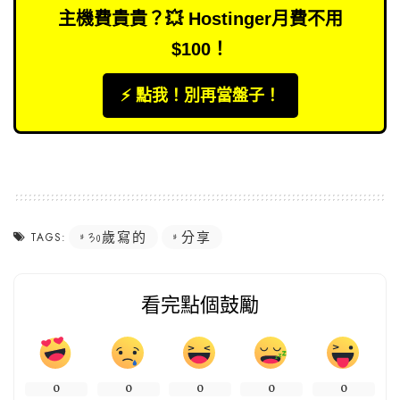
主機費貴貴？💥 Hostinger月費不用
$100！
⚡️ 點我！別再當盤子！
30歲寫的
分享
TAGS:
看完點個鼓勵
0
0
0
0
0