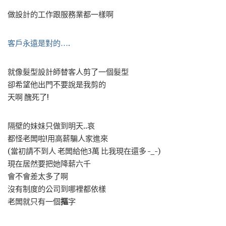
做設計的工作跟服務業都一樣啊
客戶永遠是對的….
就像髮型設計師替客人剪了一個髮型
卻希望他出門不要說是我剪的
天啊 醜死了!
隔壁的妹妹只做到明天..哀
都怪老闆啦!用高薪騙人家進來
(當初請不到人 老闆給他3萬 比我現在還多 -_-)
現在居然要把她降薪六千
會不會差太多了啊
沒有制度的公司到哪裡都依樣
老闆就只有一個
摳
字