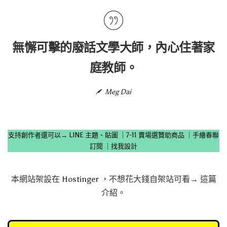
無懈可擊的廢話文學大師，內心住著家
庭教師。
Meg Dai
支持創作者還可以→
LINE 主題、貼圖
｜
7-11 賣場選贊助商品
｜
手繪春聯
訂閱
｜
找我設計
本網站架設在
Hostinger
，不想花大錢自架站可看→
這篇
介紹
。