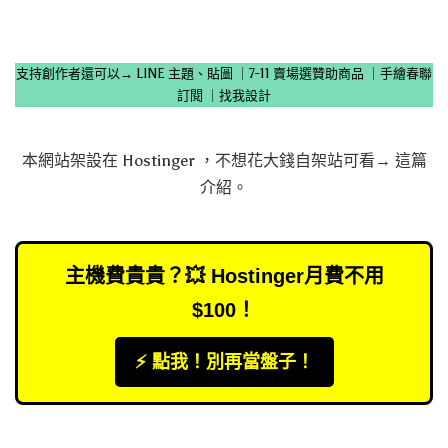
支持創作者還可以→
LINE 主題、貼圖
｜
7-11 賣場選贊助商品
｜
手繪春聯
訂閱
｜
找我設計
本網站架設在
Hostinger
，不想花大錢自架站可看→
這篇
介紹
。
主機費貴貴？💥 Hostinger月費不用
$100！
⚡️ 點我！別再當盤子！