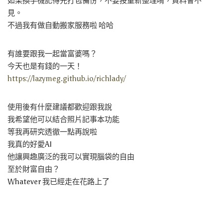
如果換手機記得先打包備份，不要按重新整理唷，資料會不
見。
不過我有做自動搬家服務啦 哈哈
有誰要跟我一起當富婆嗎？
今天也是有錢的一天！
https://lazymeg.github.io/richlady/
使用後有什麼建議都歡迎跟我說
我希望他可以結合照片記事本功能
等我再研究透徹一點再說啦
我真的好愛AI
他讓興趣廣泛的我可以實現腦袋的自由
至於財富自由？
Whatever 我已經走在花路上了