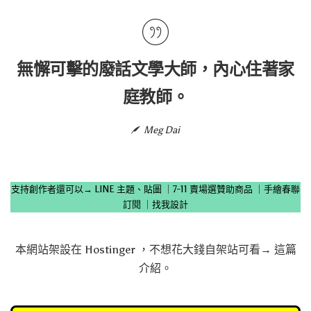
無懈可擊的廢話文學大師，內心住著家
庭教師。
Meg Dai
支持創作者還可以→
LINE 主題、貼圖
｜
7-11 賣場選贊助商品
｜
手繪春聯
訂閱
｜
找我設計
本網站架設在
Hostinger
，不想花大錢自架站可看→
這篇
介紹
。