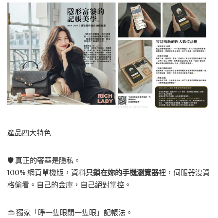
產品四大特色
🛡️ 真正的奢華是隱私。
100% 網頁單機版，資料
只鎖在妳的手機瀏覽器
裡，伺服器沒資
格偷看。自己的金庫，自己絕對掌控。
👜 獨家「睜一隻眼閉一隻眼」記帳法。