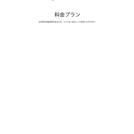
2025/11/25 黑五特惠，衝啊～現在買四年送三個月！選擇日語就
可以使用日幣付費
51個月的 Business Web Hosting 才 ¥18010
(大約＄3629)
相信你發現了！一直在漲價，如果你還在遲疑… 那我就自己先
玩囉 哈哈