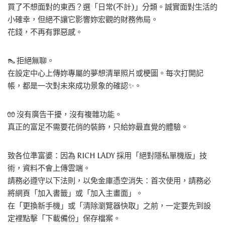
買了不想面對的東西？選「日常(不計)」分類。誠實面對生活的
小確幸，但絕不讓它影響妳宏觀的財務佈局。
花錢，不再有罪惡感。
👠 拒絕無聊。
在設定中心上傳妳專屬的夢想清單照片或梗圖。每次打開記
帳，都是一次對未來成功景象的確認✨。
🧤 沒有廣告干擾，沒有複雜功能。
真正的富足不需要花俏的裝飾，只給妳最直覺的體驗。
致各位準富婆：因為 RICH LADY 採用「絕對隱私單機版」技
術，資料不會上傳雲端。
請務必遵守以下法則，以免金庫憑空消失：首次使用，請務必
將網頁「加入書籤」或「加入主畫面」。
在「更換新手機」或「清除瀏覽器快取」之前，一定要先到設
定裡點擊「下載備份」保存檔案。