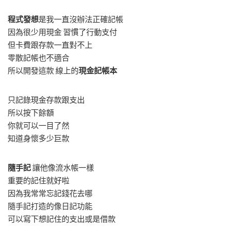
程式發想
是我一直沒辦法正確記帳
因為很少用現金 習慣了行動支付
但卡費跟存款一直對不上
零散記帳也不適合
所以開發這款 線上的
現金記帳本
只記錄現金存款跟支出
所以按下餘額
你就可以一目了然
知道身懷多少巨款
隨手記
讓他像流水帳一樣
重要的記住就好啦
因為我常常忘記錢花去哪
隨手記打造的像日記功能
可以寫下想記住的支出或是借款