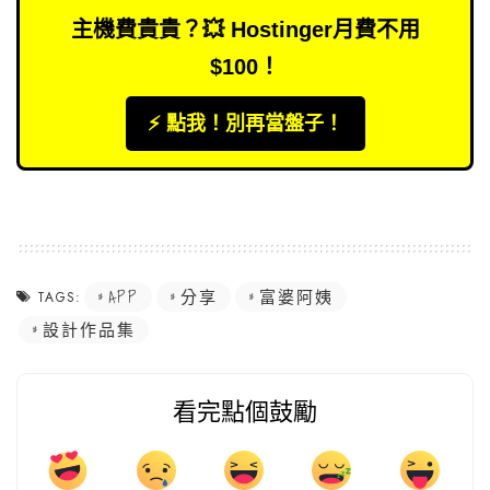
主機費貴貴？💥 Hostinger月費不用
$100！
⚡️ 點我！別再當盤子！
APP
分享
富婆阿姨
TAGS:
設計作品集
看完點個鼓勵