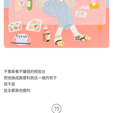
不魯斯看不罐我的梳妝台
把他換成跟便利商店一樣的架子
屌不屌
這全都是他擺的