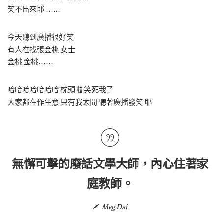
笑不出來耶 ……
今天聽到廣播很好笑
有人在找張金桃 女士
金桃 金桃……
哈哈哈哈哈哈哈 枕頭啦 笑死我了
大家都在作生意 只有我太閒 聽著廣播發笑 耶
無懈可擊的廢話文學大師，內心住著家
庭教師。
Meg Dai