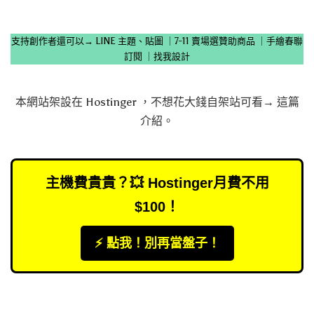
支持創作者還可以→
LINE 主題、貼圖
｜
7-11 賣場選贊助商品
｜
手繪春聯
訂閱
｜
找我設計
本網站架設在
Hostinger
，不想花大錢自架站可看→
這篇
介紹
。
主機費貴貴？💥 Hostinger月費不用
$100！
⚡️ 點我！別再當盤子！