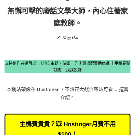
無懈可擊的廢話文學大師，內心住著家
庭教師。
Meg Dai
支持創作者還可以→
LINE 主題、貼圖
｜
7-11 賣場選贊助商品
｜
手繪春聯
訂閱
｜
找我設計
本網站架設在
Hostinger
，不想花大錢自架站可看→
這篇
介紹
。
主機費貴貴？💥 Hostinger月費不用
$100！