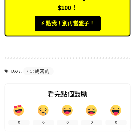
$100！
⚡️ 點我！別再當盤子！
20歲寫的
TAGS:
看完點個鼓勵
0
0
0
0
0