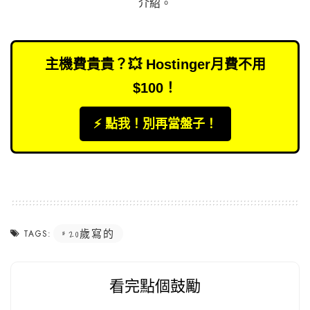
介紹
。
主機費貴貴？💥 Hostinger月費不用
$100！
⚡️ 點我！別再當盤子！
20歲寫的
TAGS:
看完點個鼓勵