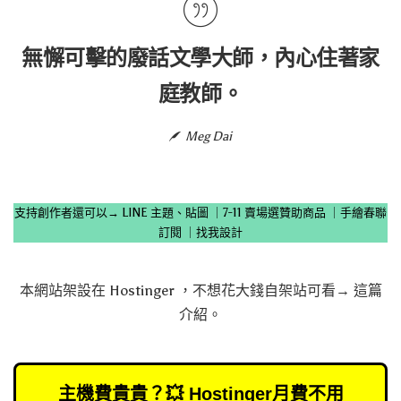
無懈可擊的廢話文學大師，內心住著家
庭教師。
Meg Dai
支持創作者還可以→
LINE 主題、貼圖
｜
7-11 賣場選贊助商品
｜
手繪春聯
訂閱
｜
找我設計
本網站架設在
Hostinger
，不想花大錢自架站可看→
這篇
介紹
。
主機費貴貴？💥 Hostinger月費不用