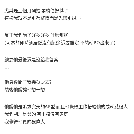
尤其是上個月開始 業績便好轉了
這樣我就不是引咎辭職而是光榮引退耶
反正我們講了好多好多 什麼都聊
(可惡的即時通居然沒有紀錄 還要設定 不然就PO出來了)
總之他最後還是沒給我答案
…
………..
他最後問了我幾號要去?
然後他說讓他想一想
他說他是追求完美的AB型 而且他覺得工作帶給他的成就感很大
我們副理是女的 有小孩沒有家庭
我覺得他真的狠偉大