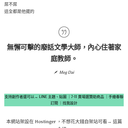
屌不屌
這全都是他擺的
無懈可擊的廢話文學大師，內心住著家
庭教師。
Meg Dai
支持創作者還可以→
LINE 主題、貼圖
｜
7-11 賣場選贊助商品
｜
手繪春聯
訂閱
｜
找我設計
本網站架設在
Hostinger
，不想花大錢自架站可看→
這篇