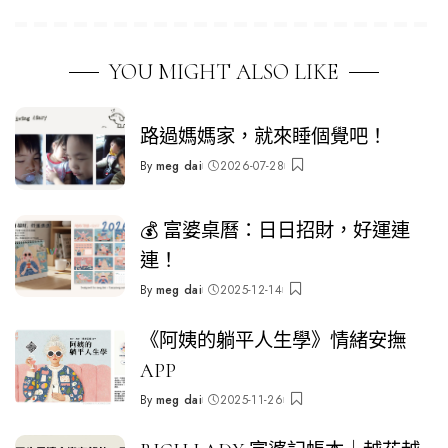
YOU MIGHT ALSO LIKE
路過媽媽家，就來睡個覺吧！
By
meg dai
2026-07-28
Posted
by
💰 富婆桌曆：日日招財，好運連
連！
By
meg dai
2025-12-14
Posted
by
《阿姨的躺平人生學》情緒安撫
APP
By
meg dai
2025-11-26
Posted
by