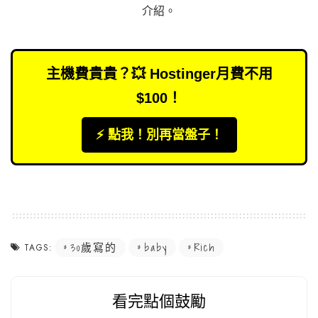
介紹
。
主機費貴貴？💥 Hostinger月費不用
$100！
⚡️ 點我！別再當盤子！
30歲寫的
baby
Rich
TAGS:
看完點個鼓勵