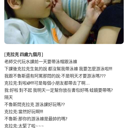
[
克拉克 四歲九個月
]
老師交代玩水課前一天要帶泳帽跟泳褲
下課後克拉克生氣的說 都沒幫我帶泳褲 我要怎麼游泳啦!!!
我跟不魯斯還有阿罵那悶的說:不是明天才要游泳嗎???
克拉克:對啦@!!!可是每個小朋友都帶去了啊…
我:好啦 對不起 我明天一定幫你放在書包好嗎 蛙鏡要帶嗎?
隔天
不魯斯問克拉克 游泳課好玩嗎??
克拉克:當然好玩啊!!!
不魯斯:那你的游泳褲是最帥的嗎?
克拉克:
太緊了啦~~~