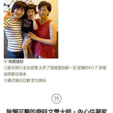
💡 相關連結
◎
那天照片全在這裡 太多了我隨便拍都一百 就懶的PO了 詳細
說明都在相本
◎
義式屋古拉爵 官方網站
無懈可擊的廢話文學大師，內心住著家