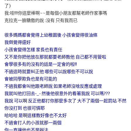
了)
我:哇!!!你這麼棒啊~~是每個小朋友都幫老師作家事嗎
克拉克一臉驕傲的說 :沒有 只有我而已
很多媽媽都會覺得上幼稚園後 小孩會變得很油條
我倒覺得還好
小孩會變得怎樣 家長也有責任
又不是你把他放在那就都要老師教他 自己都不用管啦
會學很多有的沒有的話是一定會的啦!!
不過這時就要糾正他 哪些可以說哪些不可以說
會被同學欺負也是有可能的
不過我都會叫他跟老師說 如果老師沒啥反應或處理
我就叫他打回去-_- 然後他很意外的看著我說 可以嗎???
我說 可以啊 反正他都打你那麼多次了 大不了兩個一起罰站 不然
你沒打到 也很可憐耶
哈哈哈 是啊這樣教好像也不太好
不過會打人的小孩就那一兩個
你一直讓他也不是辦法