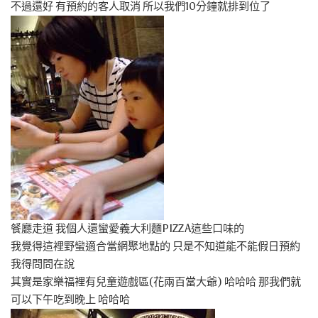
不過還好 有預約的客人取消 所以我們10分鐘就排到位了
餐廳走道 我個人還蠻愛義大利麵PIZZA這些口味的
我覺得這裡野蠻適合當網聚地點的 只是不知道能不能假日預約
我得問問在說
其實是家樂福裡有兒童遊戲區(花兩百當大爺) 哈哈哈 那我們就
可以下午吃到晚上 哈哈哈