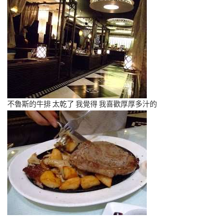
不魯斯的牛排 太乾了 我覺得 我喜歡厚厚多汁的