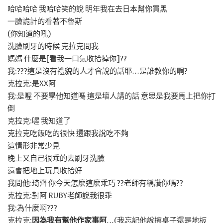
哈哈哈哈 我哈哈笑的說 明年我在去日本幫你買黑
一臉詭計的看著不魯斯
(你知道的吼)
洗臉刷牙的時候 克拉克問我
媽媽 什麼是[看我一口氣收拾掉你]??
我:???這是沒有禮貌的人才會說的話耶…是誰教你的啊?
克拉克:是XX阿
我:是喔 不要學他知道嗎 這是壞人講的話 意思是我要馬上把你打
倒
克拉克:喔 我知道了
克拉克吃飯吃的很快 還跟我說吃不夠
這情形非常少見
晚上又自己很乖的去刷牙洗臉
還會把地上玩具收拾好
我問他:琦齊 你今天怎麼這麼乖巧 ??老師有稱讚你嗎??
克拉克:對阿 RUBY老師說我很乖
我:為什麼啊???
克拉克:
因為我有幫他作家事阿
…(我忘記他說擦桌子還是地板