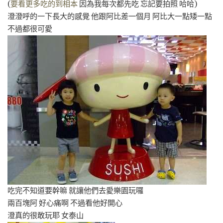
(
要看更多吃的到相本
因為我每次都先吃 忘記要拍照 哈哈)
澄澄呼的一下長大的感覺 他跟阿比差一個月 阿比大一點矮一點
不過都很可愛
吃完不知道要幹嘛 就讓他們去愛樂園玩囉
兩百塊阿 好心痛啊 不過看他好開心
澄真的很敢玩耶 女泰山