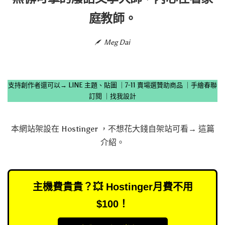
庭教師。
Meg Dai
支持創作者還可以→
LINE 主題、貼圖
｜
7-11 賣場選贊助商品
｜
手繪春聯
訂閱
｜
找我設計
本網站架設在
Hostinger
，不想花大錢自架站可看→
這篇
介紹
。
主機費貴貴？💥 Hostinger月費不用
$100！