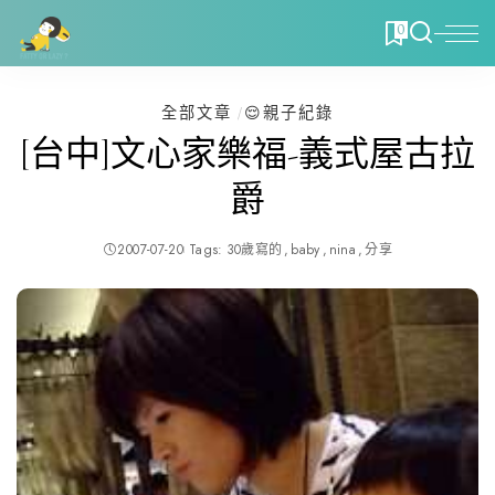
0
全部文章
😌親子紀錄
[台中]文心家樂福-義式屋古拉
爵
2007-07-20
Tags:
30歲寫的
baby
nina
分享