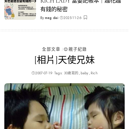
RICH LADY 富婆記帳本｜越花越
有錢的秘密
By
meg dai
2025-11-26
Posted
by
全部文章
😌親子紀錄
[相片]天使兄妹
2007-07-19
Tags:
30歲寫的
baby
Rich