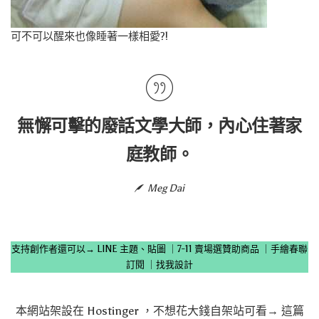
可不可以醒來也像睡著一樣相愛?!
無懈可擊的廢話文學大師，內心住著家
庭教師。
Meg Dai
支持創作者還可以→
LINE 主題、貼圖
｜
7-11 賣場選贊助商品
｜
手繪春聯
訂閱
｜
找我設計
本網站架設在
Hostinger
，不想花大錢自架站可看→
這篇