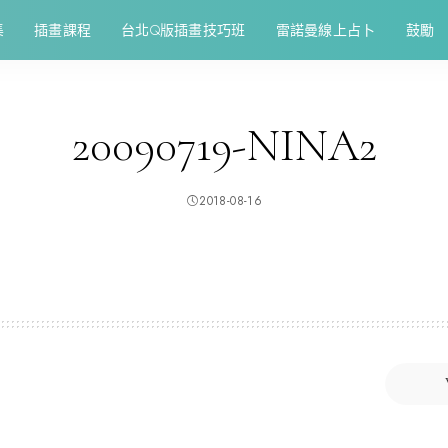
集
插畫課程
台北Q版插畫技巧班
雷諾曼線上占卜
鼓勵
20090719-NINA2
2018-08-16