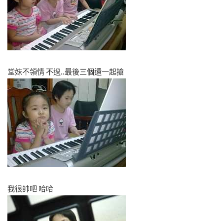
堂妹不領情 不過..最後三個還一起搶
我很帥吧 哈哈