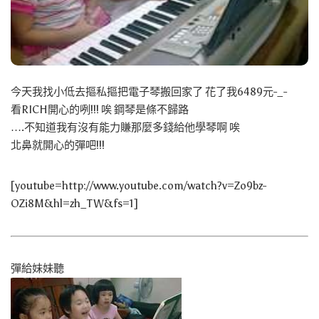
今天我找小低去摳私摳把電子琴搬回家了 花了我6489元-_-
看RICH開心的咧!!! 唉 鋼琴是條不歸路
….不知道我有沒有能力賺那麼多錢給他學琴啊 唉
北鼻就開心的彈吧!!!
[youtube=http://www.youtube.com/watch?v=Zo9bz-
OZi8M&hl=zh_TW&fs=1]
彈給妹妹聽