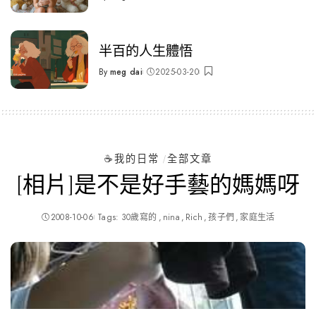
Posted
by
半百的人生體悟
By
meg dai
2025-03-20
Posted
by
☕️我的日常
全部文章
[相片]是不是好手藝的媽媽呀
2008-10-06
Tags:
30歲寫的
nina
Rich
孩子們
家庭生活