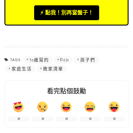
⚡️ 點我！別再當盤子！
30歲寫的
Rich
孩子們
TAGS:
家庭生活
敗家清單
看完點個鼓勵
0
0
0
0
0