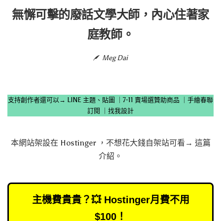
無懈可擊的廢話文學大師，內心住著家
庭教師。
Meg Dai
支持創作者還可以→
LINE 主題、貼圖
｜
7-11 賣場選贊助商品
｜
手繪春聯
訂閱
｜
找我設計
本網站架設在
Hostinger
，不想花大錢自架站可看→
這篇
介紹
。
主機費貴貴？💥 Hostinger月費不用
$100！