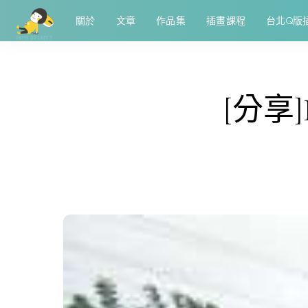
關於
文章
作品集
插畫課程
台北Q版
[分享