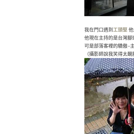
我在門口遇到
工頭堅
他
他現在主持的是台灣腳
可是部落客裡的驕傲–
（攝影師說我笑得太靦腆