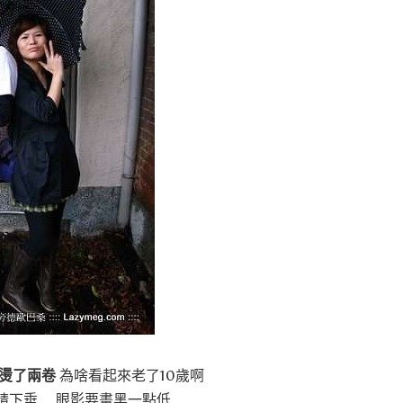
燙了兩卷
為啥看起來老了10歲啊
睛下垂 …眼影要畫黑一點低