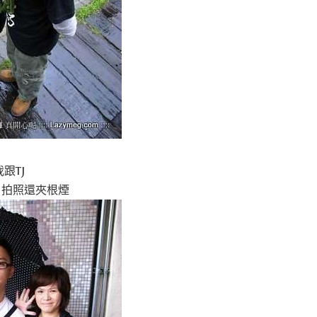
跟TJ
 拍照還夾根煙