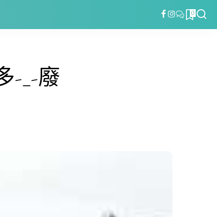
0
-_-廢