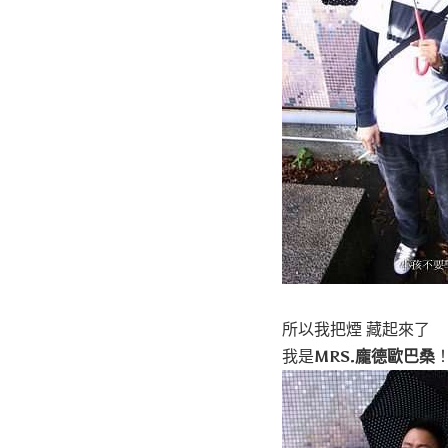
所以我把煙 藏起來了
我是
MRS.龐德歐巴桑