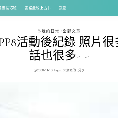
插畫技巧班
雷諾曼線上占卜
鼓勵
☕️我的日常
全部文章
]PP8活動後紀錄 照片很多
話也很多-_-
2008-11-10
Tags:
30歲寫的
分享