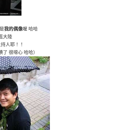
是
我的偶像
喔 哈哈
逛大陸
主持人耶！！
了 很噁心 哈哈）