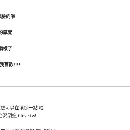
鬼臉的啦
的感覺
模樣了
喜歡!!!!
雖然可以在環保一點 哈
 i love tw!