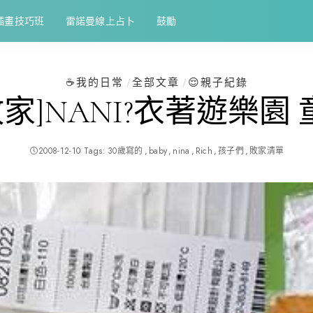
插畫技巧班
雷諾曼線上占卜
鼓勵
☕️我的日常
全部文章
😌親子紀錄
敗家]NANI?衣著遊樂園 
2008-12-10
Tags:
30歲寫的
baby
nina
Rich
孩子們
敗家清單