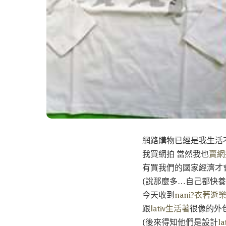
網路購物已經是我生活
我買網拍 當然我也
賣網
有買我們的國家經濟才
(說那麼多…自己都快養
今天收到
nani?衣著遊
跟
lativ生活著
很像的外包
(後來得知他們是設計
la