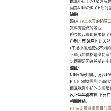
而且小孩子的T沒有洗
因為NINA跟RICH超
缺點
跟
LATIV上次買的碗豆
質料有些微的差距
碗豆摸起來還是柔軟了點
印刷方面 碗豆也比天然
(不過小孩是感受不到的
不過我想價格這麼便宜
少兩顆是因為希望在多
備註:
NINA 3歲11個月 身高10
RICH 6歳2個月 身高1
而且我買小孩的衣服是
反正年年都會買
不要在
相關連結:
nani?衣著遊樂園目前童T