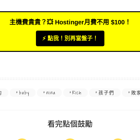
主機費貴貴？💥 Hostinger月費不用 $100！
⚡️ 點我！別再當盤子！
的
baby
nina
Rich
孩子們
敗
看完點個鼓勵