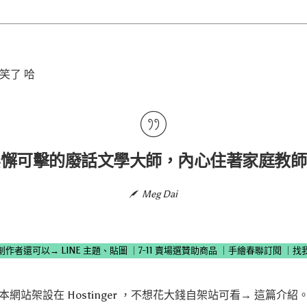
搞笑了 哈
無懈可擊的廢話文學大師，內心住著家庭教師
Meg Dai
創作者還可以→
LINE 主題、貼圖
｜
7-11 賣場選贊助商品
｜
手繪春聯訂閱
｜
找
本網站架設在
Hostinger
，不想花大錢自架站可看→
這篇介紹