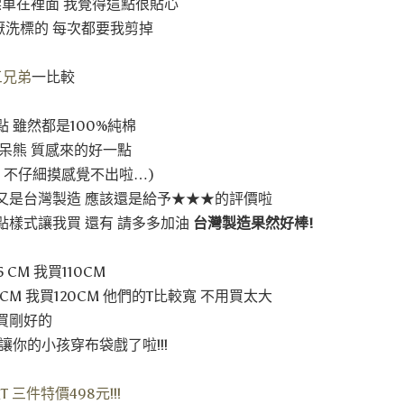
標車在裡面 我覺得這點很貼心
討厭洗標的 每次都要我剪掉
三兄弟
一比較
 雖然都是100%純棉
呆熊 質感來的好一點
 不仔細摸感覺不出啦…)
又是台灣製造 應該還是給予★★★的評價啦
點樣式讓我買 還有 請多多加油
台灣製造果然好棒!
5 CM 我買110CM
17CM 我買120CM 他們的T比較寬 不用買太大
買剛好的
讓你的小孩穿布袋戲了啦!!!
 三件特價498元!!!