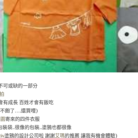
不可或缺的一部分
拍
會有成長 百姓才會有飯吃
不飽了….還買哩)
樂園
寄來的四件衣服
裝袋..很像的包裝..塗鴉也都很像
tiv
塗鴉的設計公司啦 謝謝
艾瑪
的推薦 讓我有機會體驗)