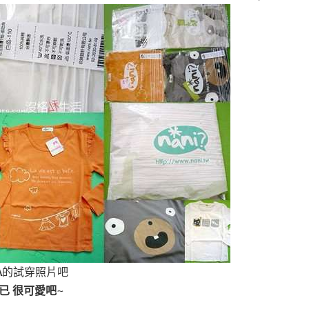
NA的試穿照片吧
已 很可愛吧~