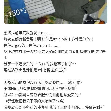
應該是前年底我就愛上net…..
每次去都有新發現！啊 這件是uniqlo的！這件是AF的！
這件是gap的！這件是nike！……..
反正現在衣服一大抄 不要太過頭 我們消費者能撿便宜是便宜是
吧
分享一下這次買的 上次買的 我也忘了拍了～
現在過季商品活動是3件七折 五件五折
因為Rich的衣服沒有人可以給我們…..（裝可憐）
不像Nina都有妹將跟嘉嘉可以給他穿（謝謝）
所以Rich都可以穿新衣服～而且他也超愛美的！
（都怪我把我兒子寵的太娘泡了～唉）
我終於買到不魯斯的外套囉 我等了三個多月耶….. 特價在對折