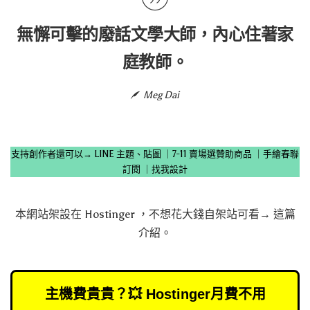
無懈可擊的廢話文學大師，內心住著家
庭教師。
Meg Dai
支持創作者還可以→
LINE 主題、貼圖
｜
7-11 賣場選贊助商品
｜
手繪春聯
訂閱
｜
找我設計
本網站架設在
Hostinger
，不想花大錢自架站可看→
這篇
介紹
。
主機費貴貴？💥 Hostinger月費不用