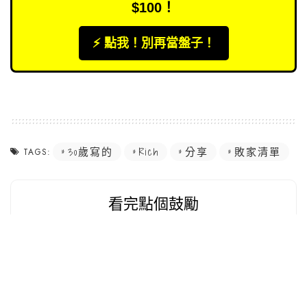
$100！
⚡️ 點我！別再當盤子！
30歲寫的
Rich
分享
敗家清單
TAGS:
看完點個鼓勵
0
0
0
0
0