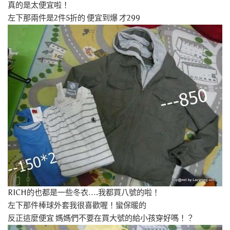
真的是太便宜啦！
左下那兩件是2件5折的 便宜到爆 才299
RICH的也都是一些冬衣….我都買八號的啦！
左下那件棒球外套我很喜歡喔！蠻保暖的
反正這麼便宜 媽媽們不要在買大號的給小孩穿好嗎！？