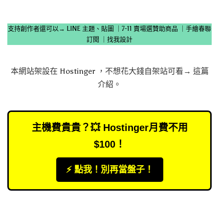
支持創作者還可以→
LINE 主題、貼圖
｜
7-11 賣場選贊助商品
｜
手繪春聯
訂閱
｜
找我設計
本網站架設在
Hostinger
，不想花大錢自架站可看→
這篇
介紹
。
主機費貴貴？💥 Hostinger月費不用
$100！
⚡️ 點我！別再當盤子！