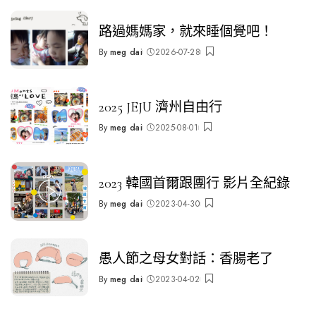
路過媽媽家，就來睡個覺吧！
By
meg dai
2026-07-28
Posted
by
2025 JEJU 濟州自由行
By
meg dai
2025-08-01
Posted
by
2023 韓國首爾跟團行 影片全紀錄
By
meg dai
2023-04-30
Posted
by
愚人節之母女對話：香腸老了
By
meg dai
2023-04-02
Posted
by