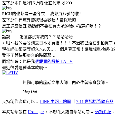
左下那兩件是2件5折的 便宜到爆 才299
RICH的也都是一些冬衣….我都買八號的啦！
左下那件棒球外套我很喜歡喔！蠻保暖的
反正這麼便宜 媽媽們不要在買大號的給小孩穿好嗎！？
話說…….怎麼都沒有我的？？哈哈哈哈
乖啦～我的要等到去日本才買後！！！不過我已經在網拍買了 
現在網拍都要等超久7-20天….一個月算正常！讓我想重拾網拍
受不了等待那麼久的時間耶…..
同場加映：也是我
很愛買的網拍 LATIV
最近很愛這種基本款啊～
無懈可擊的廢話文學大師，內心住著家庭教師。
Meg Dai
支持創作者還可以→
LINE 主題、貼圖
｜
7-11 賣場選贊助商品
本網站架設在
Hostinger
，不想花大錢自架站可看→
這篇介紹