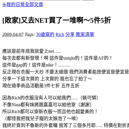
☕️我的日常
全部文章
[敗家]又去NET買了一堆啊～5件5折
2009-04-07
Tags:
30歲寫的
Rich
分享
敗家清單
應該是前年底我就愛上net…..
每次去都有新發現！啊 這件是uniqlo的！這件是AF的！
這件是gap的！這件是nike！……..
反正現在衣服一大抄 不要太過頭 我們消費者能撿便宜是便宜
分享一下這次買的 上次買的 我也忘了拍了～
現在過季商品活動是3件七折 五件五折
因為Rich的衣服沒有人可以給我們…..（裝可憐）
不像Nina都有妹將跟嘉嘉可以給他穿（謝謝）
所以Rich都可以穿新衣服～而且他也超愛美的！
（都怪我把我兒子寵的太娘泡了～唉）
我終於買到不魯斯的外套囉 我等了三個多月耶….. 特價在對