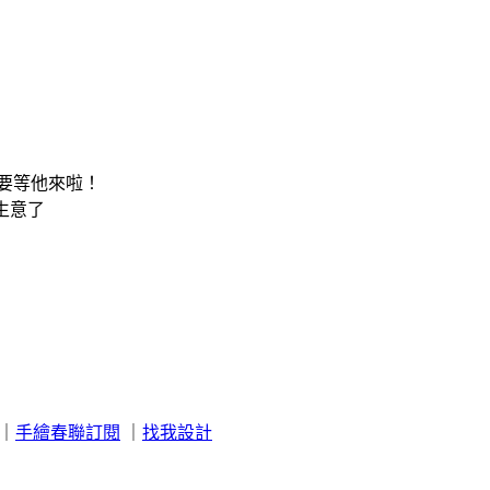
要等他來啦！
生意了
｜
手繪春聯訂閱
｜
找我設計
。