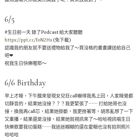
6/5
#生日前一天 錄了Podcast 給大家聽聽
https://ppt.cc/foN2Hx
(免下載)
認識我的朋友就不要送禮物給我了～買沒格的畫畫課送給自己
吧❤
祝我生日快樂喔耶～
6/6 Birthday
早上才睡，下午醒來發現女兒狂call嚇得我馬上回，人家睡覺都
切靜音的，結果她沒接？？？我更緊張了⋯⋯ 打給她哥也沒
接，換我再call芯，結果她掛斷，我更挫著等，胡思亂想了一下
又重播，結果還是沒接，結果她就視訊來了～哈哈視訊唱生日
快樂歌要我切蛋糕⋯⋯我迷迷糊糊的還在愛睏也沒有拍到照片
哈哈哈