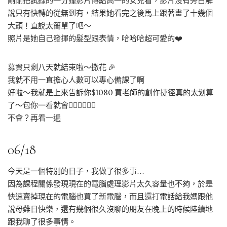
剛剛把試錄的一分鐘影片傳給高一的女兒看，影片沒有旁白解
說只有快轉的從無到有，結果她看完之後馬上跟著畫了十幾個
大頭！直說太簡單了吧～
照片是她自己發揮的髮型跟表情，哈哈哈超可愛的❤️
募資只剩八天就結束啦～撒花 🎉
我就不用一直擔心人數可以專心備課了啊
好啦～我就是上來告訴你$1080 買老師的創作捷徑真的太划算
了～包你一看就會👍🏻👍🏻👍🏻
不會？再看一遍
06/18
今天是一個特別的日子，我做了很多事…
因為課程關係發現現在的電腦處理影片太久容量也不夠，於是
快速賣掉現在的電腦也買了新電腦，而且還打電話給我媽跟他
說母難日快樂，還有幾個很久沒聊的朋友在晚上的時候陸續地
跟我聊了很多事情。