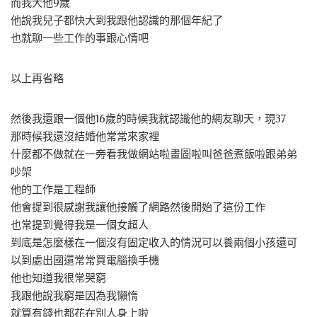
而我大他9歲
他說我兒子都快大到我跟他認識的那個年紀了
也就聊一些工作的事跟心情吧
以上再省略
然後我還跟一個他16歲的時候我就認識他的網友聊天，現37
那時候我還沒結婚他常常來家裡
什麼都不做就在一旁看我做網站啦畫圖啦叫爸爸煮飯啦跟弟弟
吵架
他的工作是工程師
他會提到很感謝我讓他接觸了網路然後開始了這份工作
也常提到覺得我是一個女超人
到底是怎麼樣在一個沒有固定收入的情況可以養兩個小孩還可
以到處出國還常常買電腦換手機
他也知道我很常哭窮
我跟他說我窮是因為我懶惰
就算有錢也都花在別人身上啦