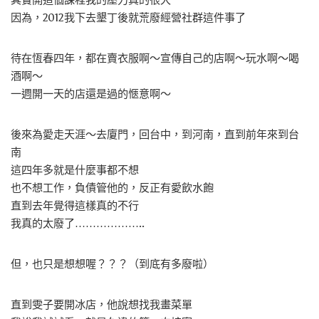
其實開這個課程我的壓力真的很大
因為，2012我下去墾丁後就荒廢經營社群這件事了
待在恆春四年，都在賣衣服啊～宣傳自己的店啊～玩水啊～喝
酒啊～
一週開一天的店還是過的愜意啊～
後來為愛走天涯～去廈門，回台中，到河南，直到前年來到台
南
這四年多就是什麼事都不想
也不想工作，負債管他的，反正有愛飲水飽
直到去年覺得這樣真的不行
我真的太廢了………………..
但，也只是想想喔？？？（到底有多廢啦）
直到雯子要開冰店，他說想找我畫菜單