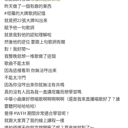
昨天做了一個有趣的東西
#塔羅的大牌歌詞記憶
就是把22張大牌叫出來
賦予他一句歌詞
就是我對他的認知理解啦
然後他的逆位 要跟上句歌詞有關
對！我好閒～
我整晚就想一堆歌做了這個
歌曲不能太新
因為這樣看到 你無法哼出來
不能太冷門
因為你沒哼出來你就無法有共鳴
真的沒有人因為我一直講塔羅而想學習嗎
中華小曲庫好想唱歌啊啊啊啊啊（還是我來直播唱歌好了？誰
要聽阿哈哈哈哈）
覺得 #WFH 期間非常適合學習呢！
就跟大家買了我的線上課程一樣
誰知道哪天你就突然開竅了呢？買來放就對了～