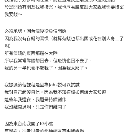
於是開始有朋友找我接案，我也厚著臉皮跟大家說我需要接案
我要錢～
必須承認，回台灣後從負債開始
因為我沒有存錢的習慣（就算有錢也都出國或花在別人身上了
啊）
所有值錢的東西都還在大陸
所以我常常靠腰想回去，但疫情也回不去了。
我的另一半也養不起我了，因為我太廢了。
我提過這個課程是因為Johs説可以試試
我對自己超沒自信，因為我不知道該如何讓大家知道
這些年我還在，我還是持續創作
我沒離開過啊，只是你們離開了
因為來台南我開了IG小號
有幾次，很老很老的那種網友有跟我說過