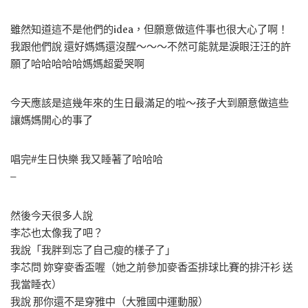
雖然知道這不是他們的idea，但願意做這件事也很大心了啊！
我跟他們說 還好媽媽還沒醒～～～不然可能就是淚眼汪汪的許
願了哈哈哈哈哈媽媽超愛哭啊
今天應該是這幾年來的生日最滿足的啦～孩子大到願意做這些
讓媽媽開心的事了
唱完#生日快樂 我又睡著了哈哈哈
–
然後今天很多人說
李芯也太像我了吧？
我說「我胖到忘了自己瘦的樣子了」
李芯問 妳穿麥香盃喔（她之前參加麥香盃排球比賽的排汗衫 送
我當睡衣）
我說 那你還不是穿雅中（大雅國中運動服）