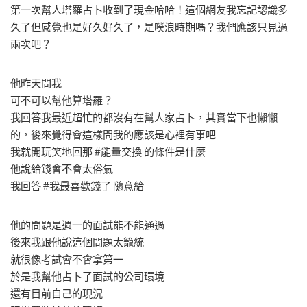
第一次幫人塔羅占卜收到了現金哈哈！這個網友我忘記認識多
久了但感覺也是好久好久了，是噗浪時期嗎？我們應該只見過
兩次吧？
他昨天問我
可不可以幫他算塔羅？
我回答我最近超忙的都沒有在幫人家占卜，其實當下也懶懶
的，後來覺得會這樣問我的應該是心裡有事吧
我就開玩笑地回那 #能量交換 的條件是什麼
他說給錢會不會太俗氣
我回答 #我最喜歡錢了 隨意給
他的問題是週一的面試能不能通過
後來我跟他說這個問題太籠統
就很像考試會不會拿第一
於是我幫他占卜了面試的公司環境
還有目前自己的現況