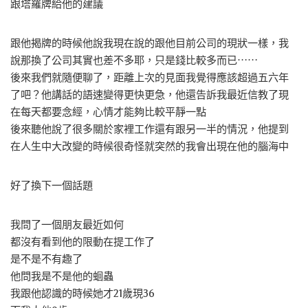
跟塔羅牌給他的建議
跟他揭牌的時候他說我現在說的跟他目前公司的現狀一樣，我
說那換了公司其實也差不多耶，只是錢比較多而已⋯⋯
後來我們就隨便聊了，距離上次的見面我覺得應該超過五六年
了吧？他講話的語速變得更快更急，他還告訴我最近信教了現
在每天都要念經，心情才能夠比較平靜一點
後來聽他說了很多關於家裡工作還有跟另一半的情況，他提到
在人生中大改變的時候很奇怪就突然的我會出現在他的腦海中
好了換下一個話題
我問了一個朋友最近如何
都沒有看到他的限動在提工作了
是不是不有趣了
他問我是不是他的蛔蟲
我跟他認識的時候她才21歲現36