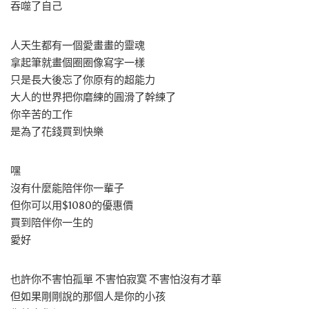
吞噬了自己
人天生都有一個愛畫畫的靈魂
拿起筆就畫個圈圈像寫字一樣
只是長大後忘了你原有的超能力
大人的世界把你磨練的圓滑了幹練了
你辛苦的工作
是為了花錢買到快樂
嘿
沒有什麼能陪伴你一輩子
但你可以用$1080的優惠價
買到陪伴你一生的
愛好
也許你不害怕孤單 不害怕寂寞 不害怕沒有才華
但如果剛剛說的那個人是你的小孩