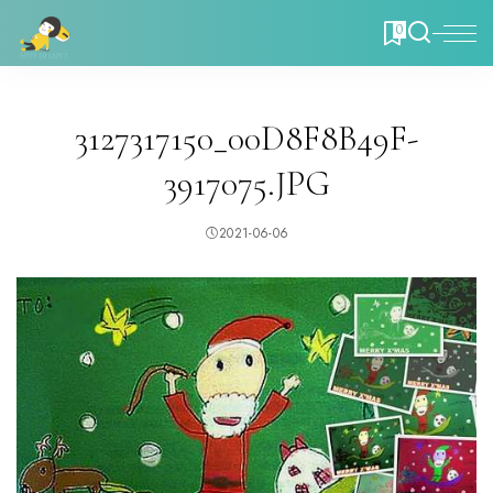
0
3127317150_00D8F8B49F-
3917075.JPG
2021-06-06