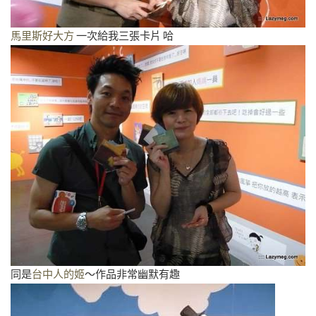
馬里斯好大方
一次給我三張卡片 哈
同是
台中人的姬
～作品非常幽默有趣