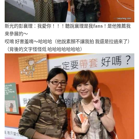
新光的彭襄理：我愛你！！！聽說襄理是我fans！是他推薦我
來參展的～
哎唷 好害羞唷～哈哈哈（他說素顏不讓我拍 我還是拉過來了）
（背後的文字怪怪低 哈哈哈哈哈哈哈）