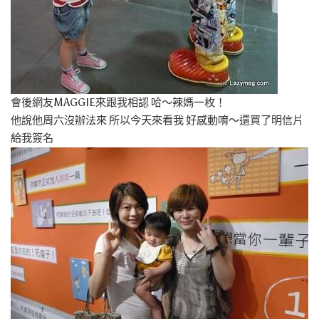
會後網友MAGGIE來跟我相認 哈～辣媽一枚！
他說他周六沒辦法來 所以今天來看我 好感動唷～還買了明信片
給我簽名