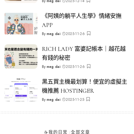
By
meg dai
2025-12-14
Posted
by
《阿姨的躺平人生學》情緒安撫
APP
By
meg dai
2025-11-26
Posted
by
RICH LADY 富婆記帳本｜越花越
有錢的秘密
By
meg dai
2025-11-26
Posted
by
黑五買主機最划算！便宜的虛擬主
機推薦 HOSTINGER
By
meg dai
2025-11-25
Posted
by
☕️我的日常
全部文章