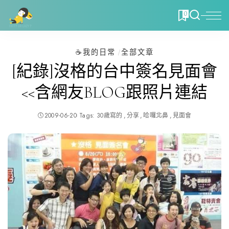
0
☕️我的日常
全部文章
[紀錄]沒格的台中簽名見面會
<<含網友BLOG跟照片連結
2009-06-20
Tags:
30歲寫的
分享
哈囉北鼻
見面會