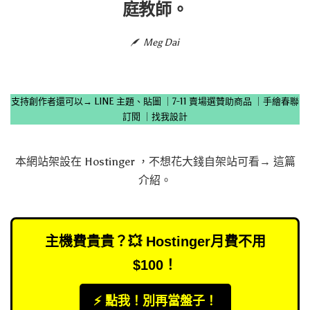
庭教師。
Meg Dai
支持創作者還可以→
LINE 主題、貼圖
｜
7-11 賣場選贊助商品
｜
手繪春聯
訂閱
｜
找我設計
本網站架設在
Hostinger
，不想花大錢自架站可看→
這篇
介紹
。
主機費貴貴？💥 Hostinger月費不用
$100！
⚡️ 點我！別再當盤子！