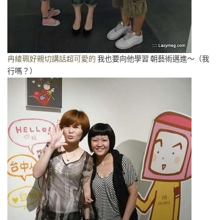
冉綾珮好親切講話超可愛的
我也要向他學習 朝藝術邁進～（我
行嗎？）