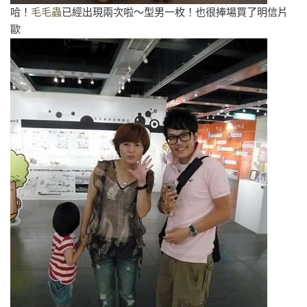
哈！
毛毛蟲
已經出現兩次啦～型男一枚！也很捧場買了明信片
歐