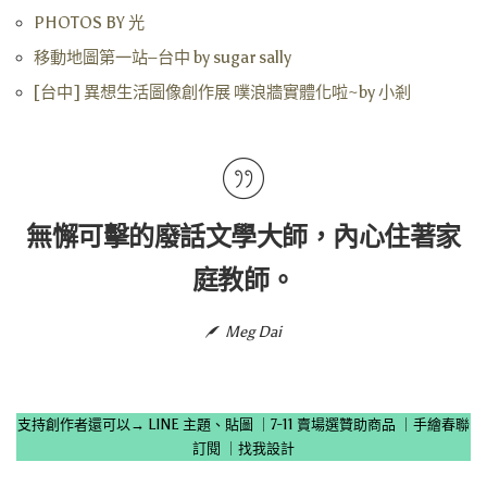
PHOTOS BY 光
移動地圖第一站–台中 by sugar sally
[台中] 異想生活圖像創作展 噗浪牆實體化啦~by 小剎
無懈可擊的廢話文學大師，內心住著家
庭教師。
Meg Dai
支持創作者還可以→
LINE 主題、貼圖
｜
7-11 賣場選贊助商品
｜
手繪春聯
訂閱
｜
找我設計