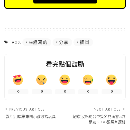
30歲寫的
分享
插圖
TAGS:
看完點個鼓勵
0
0
0
0
0
PREVIOUS ARTICLE
NEXT ARTICLE
[影片]用唱歌來叫小孩收拾玩具
[紀錄]沒格的台中簽名見面會<<含
網友BLOG跟照片連結