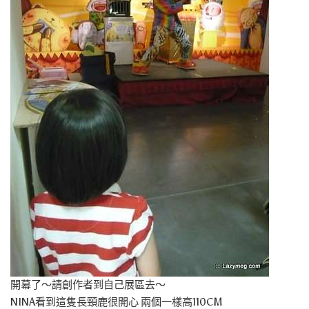
開幕了～請創作者到自己展區去～
NINA看到這隻長頸鹿很開心 兩個一樣高110CM