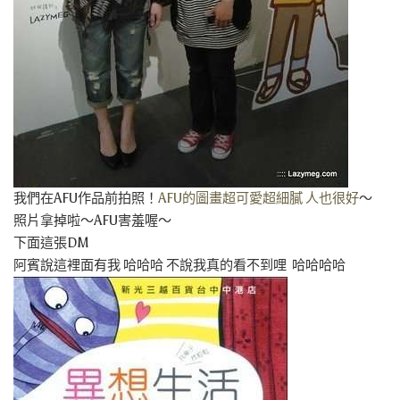
我們在AFU作品前拍照！
AFU的圖畫超可愛超細膩 人也很好
～
照片拿掉啦～AFU害羞喔～
下面這張DM
阿賓說這裡面有我 哈哈哈 不說我真的看不到哩 哈哈哈哈