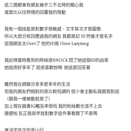
這三週都會有網友幾乎三不五時的關心我
或是比以往熱情的回覆我的限動
我有一個技能是對數字很敏感、文字其次才是圖像
所以大部分有回應過我的網友 我都是記 ID 然後才是名字
這個網友太Over了 他的ID是 I love Lazymeg
我記得當時看到的時候很SHOCK 問了她這個ID的由來
她說用好多年了 就很喜歡妳啊 她這麼回答著
雖然我在網路分享多麼多年的生活
但我的網友們相對的是比較低調的 很少會主動私我跟我對話
（跟我一樣被動就是了）
加上現在臉書IG觸及率很低 我的粉絲數也漲不上去
隨便啦 反正我很早就對數字這件事看開了不是嗎
會決定這次的釜山行