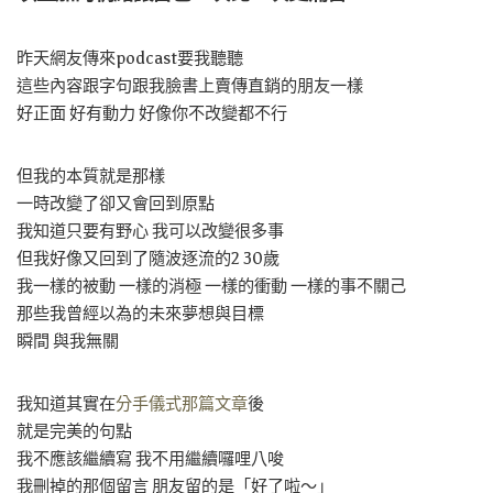
昨天網友傳來podcast要我聽聽
這些內容跟字句跟我臉書上賣傳直銷的朋友一樣
好正面 好有動力 好像你不改變都不行
但我的本質就是那樣
一時改變了卻又會回到原點
我知道只要有野心 我可以改變很多事
但我好像又回到了隨波逐流的2 30歲
我一樣的被動 一樣的消極 一樣的衝動 一樣的事不關己
那些我曾經以為的未來夢想與目標
瞬間 與我無關
我知道其實在
分手儀式那篇文章
後
就是完美的句點
我不應該繼續寫 我不用繼續囉哩八唆
我刪掉的那個留言 朋友留的是「好了啦～」