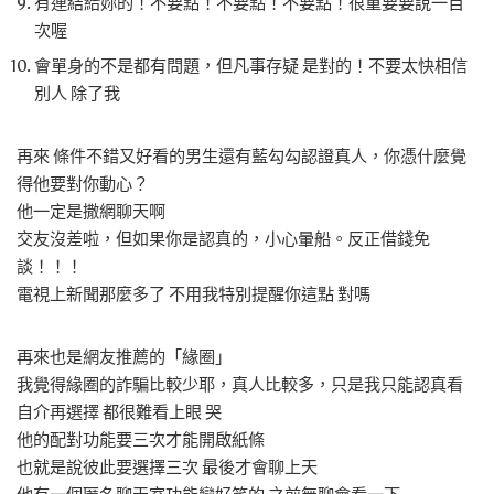
有連結給妳的！不要點！不要點！不要點！很重要要說一百
次喔
會單身的不是都有問題，但凡事存疑 是對的！不要太快相信
別人 除了我
再來 條件不錯又好看的男生還有藍勾勾認證真人，你憑什麼覺
得他要對你動心？
他一定是撒網聊天啊
交友沒差啦，但如果你是認真的，小心暈船。反正借錢免
談！！！
電視上新聞那麼多了 不用我特別提醒你這點 對嗎
再來也是網友推薦的「緣圈」
我覺得緣圈的詐騙比較少耶，真人比較多，只是我只能認真看
自介再選擇 都很難看上眼 哭
他的配對功能要三次才能開啟紙條
也就是說彼此要選擇三次 最後才會聊上天