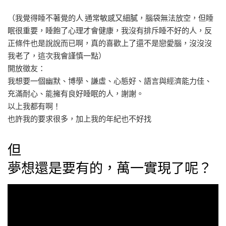
（我覺得睡不著覺的人 通常敏感又細膩，腦袋無法放空，但睡
眠很重要，睡飽了心理才會健康，我沒有排斥睡不好的人，反
正條件也是說說而已啊，真的喜歡上了還不是戀愛腦，沒沒沒
我老了，這次我會謹慎一點）
開放徵友：
我想要一個幽默、博學、謙虛、心態好、語言與經濟能力佳、
充滿耐心、能擁有良好睡眠的人，謝謝。
以上我都有啊！
也許我的要求很多，加上我的年紀也不好找
但
夢想還是要有的，萬一實現了呢？