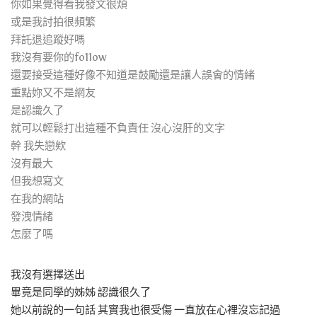
你如果覺得看我發文很煩
或是我討拍很頻繁
拜託退追蹤好嗎
我沒有要你的fo11ow
還要接受這種好像不知道是鼓勵還是讓人誤會的情緒
重點妳又不是網友
是認識久了
就可以輕鬆打出這種不負責任 沒心沒肝的文字
幹 我失戀欸
沒有最大
但我想寫文
在我的網站
發洩情緒
怎麼了嗎
我沒有選擇送出
畢竟是同學的姊姊 認識很久了
她以前說的一句話 其實我也很受傷 一直放在心裡沒忘記過