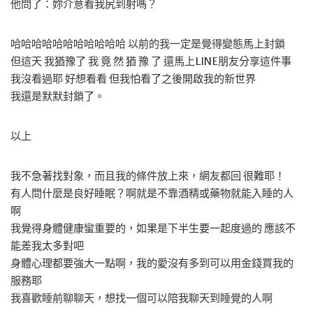
他問了：妳介意看我尻到射嗎？
哈哈哈哈哈哈哈哈哈哈哈 以前的我一定是覺得變態馬上封鎖
但這天 我猶豫了 我 竟 然 猶 豫 了 還馬上LINE朋友分享這件事
我沒看過耶 好想看看 但我怕看了之後開啟我的新世界
我還是默默封鎖了。
以上
我不急著找對象，而且我的條件放上來，網友都回 很難耶！
有人問什麼是良好睡眠？啊就是不靠酒精或藥物就能入睡的人
啊
我覺得身體健康蠻重要的，如果是下半生要一起度過的 應該不
能差我太多對吧
身體心理都要強大一點啊，我的愛沒有多到可以用金錢買我的
服務耶
我喜歡睡前聊聊天，想找一個可以陪我聊天到睡覺的人啊