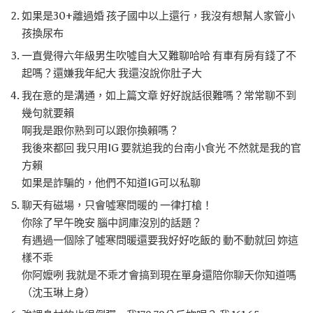
如果是30+離過婚 孩子國中以上還行，我沒有想幫人家管小
孩換尿布
一直覺得六年級男生吹噓自大又難聊哈哈 有車有房有錢了不
起嗎？還嫌我年紀大 我還沒說你肚子大
我在意的是溝通，如上篇文章 好好說話很難嗎？常常聊不到
幾句就要賴
啊我是跟你熟到可以跟你換賴嗎？
我後來都回 我只用IG 要就追我的台南小食光 不然就是我的官
方賴
如果是詐騙的，他們不知道IG可以私聊
聊天有磁場，只會噓寒問暖的 一律打槍！
你除了早午晚安 腦中詞庫沒別的話題？
有遇過一個除了噓寒問暖還要我好好吃飯的 動不動就回 妳這
樣不乖
你阿嬤咧 我就是不乖才會搞到現在單身還陪你聊天你知道嗎
（沈玉琳上身）