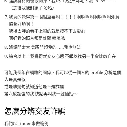
強調身材的也很倒彈，我179 79公斤妳呢？ 我 161 65…….
（之後我被封鎖了 哈哈）
我真的覺得第一眼很重要啊！！！！啊啊啊啊啊啊啊啊外貿
協會好煩啊！
醜得太胖的看不上眼的就是按不下去愛心
啊好看的照片都是詐騙 嗚嗚嗚
濾鏡開太大 美顏開超兇的 …..我也無法
綜合以上，我覺得就交友心態 不報以找另一半會比較自在
可能我長年在網路的關係，我可以從一個人的 profile 分析這個
人是真是假
或是聊幾句就知道他是不是詐騙
第六感超強的我 快點再叫我一聲仙姑～
怎麼分辨交友詐騙
我們以 Tinder 來做範例