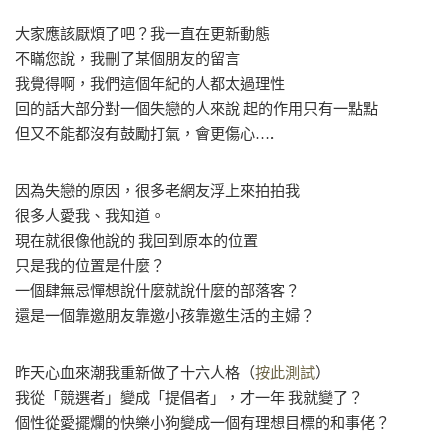
大家應該厭煩了吧？我一直在更新動態
不瞞您說，我刪了某個朋友的留言
我覺得啊，我們這個年紀的人都太過理性
回的話大部分對一個失戀的人來說 起的作用只有一點點
但又不能都沒有鼓勵打氣，會更傷心….
因為失戀的原因，很多老網友浮上來拍拍我
很多人愛我、我知道。
現在就很像他說的 我回到原本的位置
只是我的位置是什麼？
一個肆無忌憚想說什麼就說什麼的部落客？
還是一個靠邀朋友靠邀小孩靠邀生活的主婦？
昨天心血來潮我重新做了十六人格（
按此測試
）
我從「競選者」變成「提倡者」，才一年 我就變了？
個性從愛擺爛的快樂小狗變成一個有理想目標的和事佬？