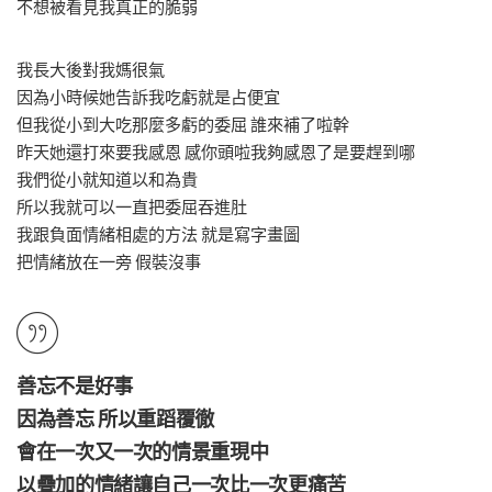
不想被看見我真正的脆弱
我長大後對我媽很氣
因為小時候她告訴我吃虧就是占便宜
但我從小到大吃那麼多虧的委屈 誰來補了啦幹
昨天她還打來要我感恩 感你頭啦我夠感恩了是要趕到哪
我們從小就知道以和為貴
所以我就可以一直把委屈吞進肚
我跟負面情緒相處的方法 就是寫字畫圖
把情緒放在一旁 假裝沒事
善忘不是好事
因為善忘 所以重蹈覆徹
會在一次又一次的情景重現中
以疊加的情緒讓自己一次比一次更痛苦