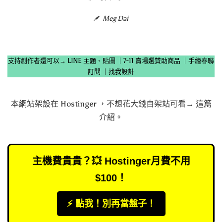
Meg Dai
支持創作者還可以→
LINE 主題、貼圖
｜
7-11 賣場選贊助商品
｜
手繪春聯
訂閱
｜
找我設計
本網站架設在
Hostinger
，不想花大錢自架站可看→
這篇
介紹
。
主機費貴貴？💥 Hostinger月費不用
$100！
⚡️ 點我！別再當盤子！