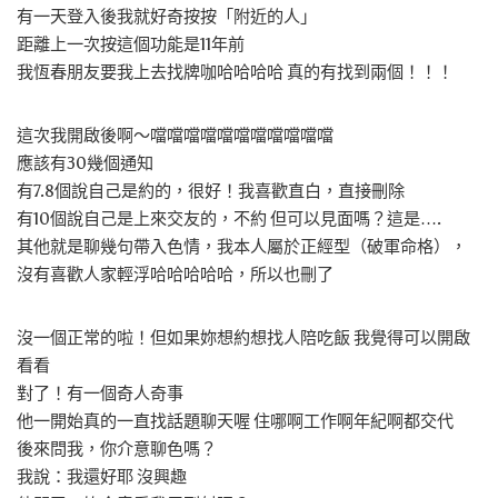
有一天登入後我就好奇按按「附近的人」
距離上一次按這個功能是11年前
我恆春朋友要我上去找牌咖哈哈哈哈 真的有找到兩個！！！
這次我開啟後啊～噹噹噹噹噹噹噹噹噹噹噹
應該有30幾個通知
有7.8個說自己是約的，很好！我喜歡直白，直接刪除
有10個說自己是上來交友的，不約 但可以見面嗎？這是….
其他就是聊幾句帶入色情，我本人屬於正經型（破軍命格），
沒有喜歡人家輕浮哈哈哈哈哈，所以也刪了
沒一個正常的啦！但如果妳想約想找人陪吃飯 我覺得可以開啟
看看
對了！有一個奇人奇事
他一開始真的一直找話題聊天喔 住哪啊工作啊年紀啊都交代
後來問我，你介意聊色嗎？
我說：我還好耶 沒興趣