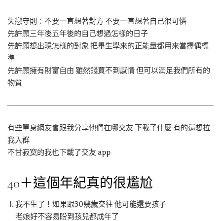
失戀守則：不要一直想著對方 不要一直想著自己很可憐
先許願三年後五年後的自己想過怎樣的日子
先許願想出現怎樣的對象 把畢生學來的正能量都用來當擇偶標
準
先許願擁有財富自由 雖然錢買不到感情 但可以滿足我們所有的
物質
有些單身網友會跟我分享他們在哪交友 下載了什麼 有的還想拉
我入群
不甘寂寞的我也下載了交友 app
40＋這個年紀真的很尷尬
我不生了！如果跟30幾歲交往 他可能還要孩子
老娘好不容易盼到孩兒都成年了