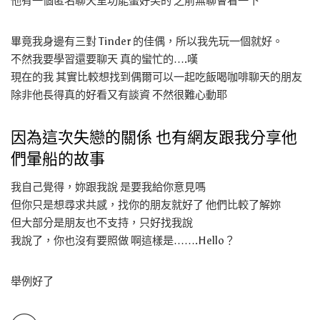
他有一個匿名聊天室功能蠻好笑的 之前無聊會看一下
畢竟我身邊有三對 Tinder 的佳偶，所以我先玩一個就好。
不然我要學習還要聊天 真的蠻忙的….嘆
現在的我 其實比較想找到偶爾可以一起吃飯喝咖啡聊天的朋友
除非他長得真的好看又有談資 不然很難心動耶
因為這次失戀的關係 也有網友跟我分享他
們暈船的故事
我自己覺得，妳跟我說 是要我給你意見嗎
但你只是想尋求共感，找你的朋友就好了 他們比較了解妳
但大部分是朋友也不支持，只好找我說
我說了，你也沒有要照做 啊這樣是…….Hello？
舉例好了