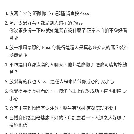
沒寫自介的 距離你 1 km那種 請直接Pass
照片太過好看，都是別人幫拍的 Pass
你沒事多滑一下IG就知道我在說什麼了 正常人自拍不會好看
到哪
放一堆風景照的 Pass 你覺得這種人是真心來交友的嗎？裝神
秘最倒彈
不跟連自介都沒寫的人聊天，他都這麼懶了 怎麼可能對妳勤
勞？
放貓狗的我也Pass，這種人是來降低你戒心的 要小心
你覺得長得真好看的，一按愛心馬上配對成功，這也很瞎 要
小心
文字中夾雜簡體字要注意，醫生有說過 有疑慮就不要！
已婚身份說跟老婆處不好的，拜託去看一下人選之人好嗎？
這妳也信