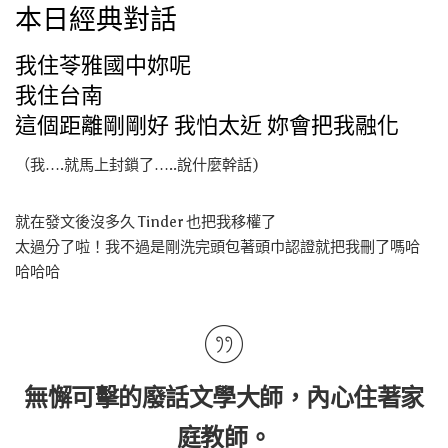
本日經典對話
我住苓雅國中妳呢
我住台南
這個距離剛剛好 我怕太近 妳會把我融化
（我….就馬上封鎖了…..說什麼幹話)
就在發文後沒多久 Tinder 也把我移權了
太過分了啦！我不過是剛洗完頭包著頭巾認證就把我刪了嗎哈
哈哈哈
無懈可擊的廢話文學大師，內心住著家
庭教師。