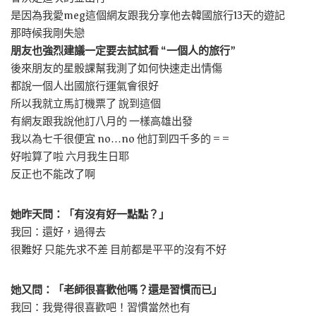
是因為我愛meg這個網友跟我分享他去韓國旅行13天的遊記
那時候我剛失戀
朋友也強烈建議一定要去試試看 “一個人的旅行”
後來朋友的星骰課幫我測了如何快速走出情傷
都說一個人出國旅行運氣會很好
所以我就立馬訂機票了 說到這個
有網友跟我說他訂八月的 一樣高雄出發
我以為七千很便宜 no…no 他訂到四千多的 = =
好啦算了啦 六月我生日耶
反正也不能改了啊
她昨天問：「有沒有好一點點？」
我回：還好，過得去
很難好 只能先求不差 目前都是平平的沒有不好
她又問：「老師很喜歡他嗎？還是習慣而已」
我回：我覺得很喜歡吧！習慣當然也有