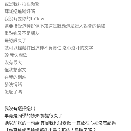
或是我討拍很頻繁
拜託退追蹤好嗎
我沒有要你的fo11ow
還要接受這種好像不知道是鼓勵還是讓人誤會的情緒
重點妳又不是網友
是認識久了
就可以輕鬆打出這種不負責任 沒心沒肝的文字
幹 我失戀欸
沒有最大
但我想寫文
在我的網站
發洩情緒
怎麼了嗎
我沒有選擇送出
畢竟是同學的姊姊 認識很久了
她以前說的一句話 其實我也很受傷 一直放在心裡沒忘記過
「你寫這樣畫這樣都能出書？那些人是瞎了嗎？」