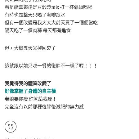
看是綠拿鐵還是豆穀漿mix 打一杯偶爾喝喝
有時也是整天只喝了咖啡跟水
但有一個改變是我大大大前天買了一個便當吃
隔天吃了一個肉粽 每天都有進食
但，大概五天又掉回57了
這就跟以前只吃一餐的復胖不一樣了喔！！！
我覺得我的體質改變了
好像掌握了身體的自主權
老娘要你瘦 你就給我瘦！
完全沒有以前那種復胖後減肥的無力感