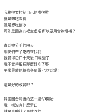
我覺得要控制自己的嘴很難
就是想吃零食
就是想吃剉冰
可能是因為心裡空虛吧 所以要用食物填補？
直到被分手的隔天
網友們帶了吃的來找我
我覺得忌口十天後 口味變了
我不覺得蛋糕那麼好吃了耶
平常最愛的粉條冬瓜露 也甜到爆！
這是好的改變吧？
韓國回台灣後的這一週5/1開始
我一樣沒有什麼胃口
就是真的餓了再找吃的