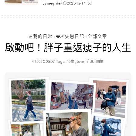
By
meg dai
2025-12-14
Posted
by
☕️我的日常
❤️‍🩹失戀日記
全部文章
啟動吧！胖子重返瘦子的人生
2023-05-07
Tags:
40歲
Love
分享
回憶