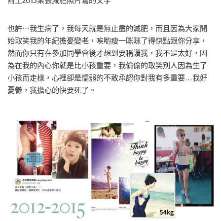
附上2013某張減肥照片寫的文字
也許⋯我生病了，我每天就是無止盡的減肥，而且因為大家開
始取笑我的年紀擔憂變老，唉喲瘦一咪咪了得快點跟你分享，
然而你只有在參加同學會後才想到要稱讚我，我不是太好，因
為在我的內心你就是比小孩重要，我偷偷的取笑別人因為生了
小孩而走樣，心裡卻是懦弱的不敢承認你對我有多重要…我好
憂鬱，我擔心的快要死了。