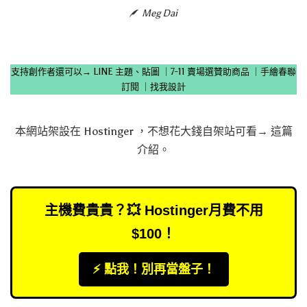
Meg Dai
支持創作者還可以→
LINE 主題、貼圖
｜
7-11 賣場選贊助商品
｜
手繪春聯
訂閱
｜
找我設計
本網站架設在
Hostinger
，不想花大錢自架站可看→
這篇
介紹
。
主機費貴貴？💥 Hostinger月費不用
$100！
⚡️ 點我！別再當盤子！