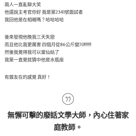
兩人一直亂聊大笑
他還說主考官你好 我是第2341號面試者
我回他是在相親嗎？哈哈哈哈
後來發現他晚我三天失戀
而且他比我更厲害 四個月從86公斤變70!!!!!!
然後我覺得我可以當仙姑了
我第一直覺就猜中他是水瓶座
有盟友在的感覺 真好！
無懈可擊的廢話文學大師，內心住著家
庭教師。