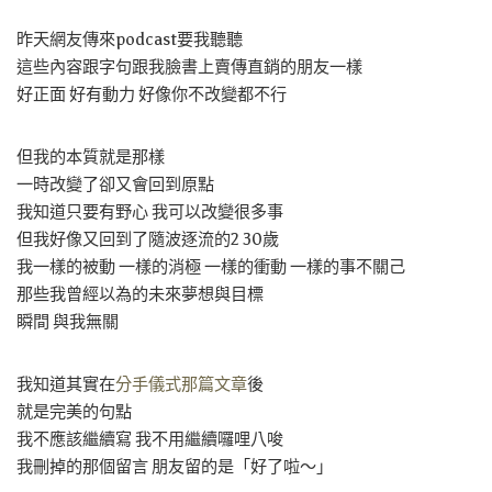
昨天網友傳來podcast要我聽聽
這些內容跟字句跟我臉書上賣傳直銷的朋友一樣
好正面 好有動力 好像你不改變都不行
但我的本質就是那樣
一時改變了卻又會回到原點
我知道只要有野心 我可以改變很多事
但我好像又回到了隨波逐流的2 30歲
我一樣的被動 一樣的消極 一樣的衝動 一樣的事不關己
那些我曾經以為的未來夢想與目標
瞬間 與我無關
我知道其實在
分手儀式那篇文章
後
就是完美的句點
我不應該繼續寫 我不用繼續囉哩八唆
我刪掉的那個留言 朋友留的是「好了啦～」