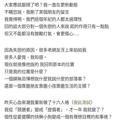
大家應該厭煩了吧？我一直在更新動態
不瞞您說，我刪了某個朋友的留言
我覺得啊，我們這個年紀的人都太過理性
回的話大部分對一個失戀的人來說 起的作用只有一點點
但又不能都沒有鼓勵打氣，會更傷心….
因為失戀的原因，很多老網友浮上來拍拍我
很多人愛我、我知道。
現在就很像他說的 我回到原本的位置
只是我的位置是什麼？
一個肆無忌憚想說什麼就說什麼的部落客？
還是一個靠邀朋友靠邀小孩靠邀生活的主婦？
昨天心血來潮我重新做了十六人格（
按此測試
）
我從「競選者」變成「提倡者」，才一年 我就變了？
個性從愛擺爛的快樂小狗變成一個有理想目標的和事佬？