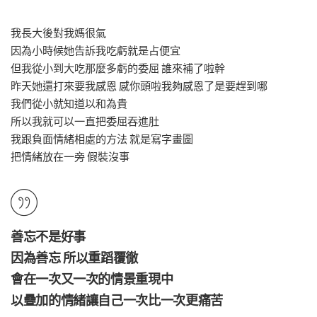
我長大後對我媽很氣
因為小時候她告訴我吃虧就是占便宜
但我從小到大吃那麼多虧的委屈 誰來補了啦幹
昨天她還打來要我感恩 感你頭啦我夠感恩了是要趕到哪
我們從小就知道以和為貴
所以我就可以一直把委屈吞進肚
我跟負面情緒相處的方法 就是寫字畫圖
把情緒放在一旁 假裝沒事
善忘不是好事
因為善忘 所以重蹈覆徹
會在一次又一次的情景重現中
以疊加的情緒讓自己一次比一次更痛苦