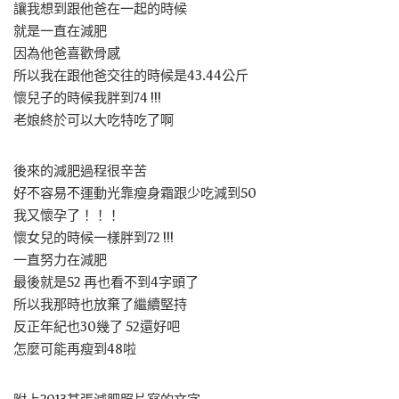
讓我想到跟他爸在一起的時候
就是一直在減肥
因為他爸喜歡骨感
所以我在跟他爸交往的時候是43.44公斤
懷兒子的時候我胖到74 !!!
老娘終於可以大吃特吃了啊
後來的減肥過程很辛苦
好不容易不運動光靠瘦身霜跟少吃減到50
我又懷孕了！！！
懷女兒的時候一樣胖到72 !!!
一直努力在減肥
最後就是52 再也看不到4字頭了
所以我那時也放棄了繼續堅持
反正年紀也30幾了 52還好吧
怎麼可能再瘦到48啦