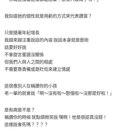
我知道她的個性就是用虧的方式來代表讚賞？
只是隨著年紀增長
我越來越注重說話的內容 說話本身就是藝術
話要好好說
不會甜言蜜語沒關係
但我們人與人之間的相處
不需要靠責備或是貶低來建立情感
這很像別人在稱讚你的小孩
老一輩的就會說「啊～沒有啦～憨慢啦～沒那麼好啦！」
是有病是不是？
稱讚你的時候 就點頭微笑說 嘿啊！他是很認真沒錯！
這樣說會死嗎？？？？