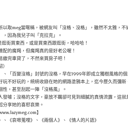
所以取meg當暱稱，被網友叫「沒格、沒格」，雖然不太雅，不
」，因為我兒子叫「克拉克」。
是逛街買東西，或是買東西跟逛街，哈哈哈！
速配的魔羯，但魔羯真的是好老公喔！
易繳完車貸了，不然來買房子吧！
紹）
」、「百變沒格」封號的沒格，早在1999年即成立獨樹風格的
好玩不好玩的，統統收錄在她的網路塗鴉本上，迄今歷久而彌新
個性，甚至刮起一陣「沒格風」。
人發噱；沒格的文字，豪放不羈卻可見到細膩的真情流露，這就
起分享她的喜怒哀樂。
ww.lazymeg.com】
》、《哀嗯蒐哩》、《兩個人》、《情人的片語》