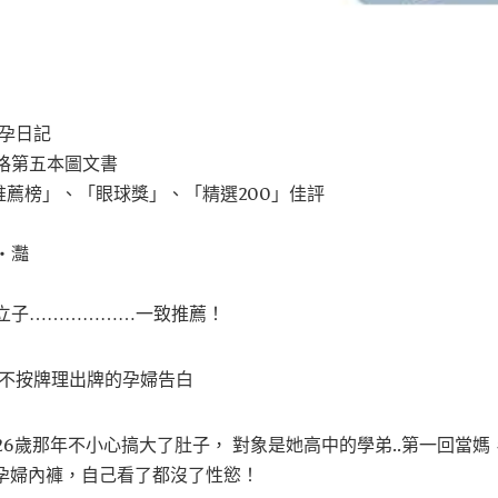
懷孕日記
格第五本圖文書
台「推薦榜」、「眼球獎」、「精選200」佳評
‧灩
立子………………一致推薦！
 不按牌理出牌的孕婦告白
6歲那年不小心搞大了肚子， 對象是她高中的學弟..第一回當媽
的孕婦內褲，自己看了都沒了性慾！