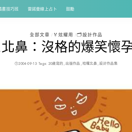
插畫技巧班
雷諾曼線上占卜
鼓勵
全部文章
🏅炫耀用
🗂️設計作品
!北鼻：沒格的爆笑懷
2004-09-13
Tags:
20歲寫的
出版作品
哈囉北鼻
設計作品集