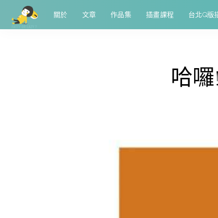
關於
文章
作品集
插畫課程
台北Q版
哈囉