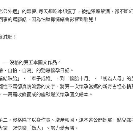
老公外遇」的噩夢..每天想吃冰想瘋了，被迫禁煙禁酒，卻不斷
回事的罵髒話，因為怕壓抑情緒會影響到胎兒！
麼減肥！
」──沒格的第五本圖文作品。
繪、自拍、自寫」的勁爆懷孕日記。
暗結珠胎」、「奉子成婚」，到「懷胎十月」、「初為人母」的
隨性不羈卻真情流露的文字，將第一次懷孕當媽的新奇古怪心情
，一篇篇收錄而成的幽默爆笑懷孕圖文繪本。
第二，沒格除了以身作責、增產報國，還不吝公開她那一點兒都
大家一起快樂「做人」、努力愛台灣。