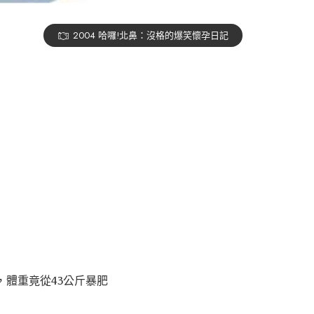
2004 哈囉!北鼻：沒格的爆笑懷孕日記
，體重竟從43公斤暴肥