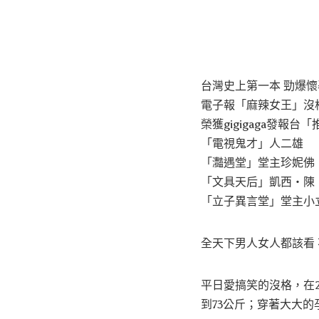
台灣史上第一本 勁爆
電子報「麻辣女王」沒
榮獲gigigaga發報
「電視鬼才」人二雄
「灩遇堂」堂主珍妮佛
「文具天后」凱西‧陳
「立子異言堂」堂主小
全天下男人女人都該看
平日愛搞笑的沒格，在2
到73公斤；穿著大大