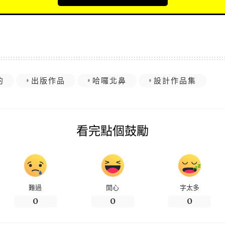
的
出版作品
哈囉北鼻
設計作品集
看完點個鼓勵
難過
開心
字太多
0
0
0