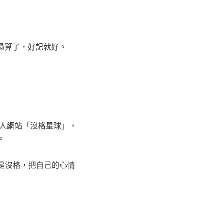
過算了，好記就好。
個人網站「沒格星球」，
。
是沒格，把自己的心情