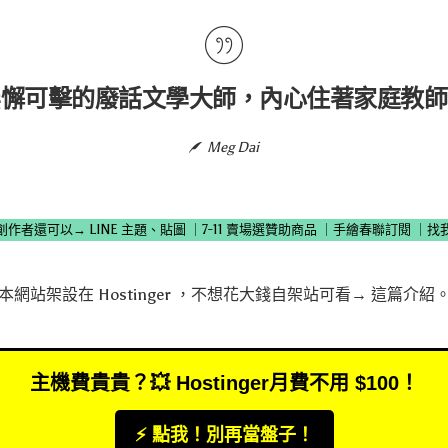
無懈可擊的廢話文學大師，內心住著家庭教師
Meg Dai
創作者還可以→
LINE 主題、貼圖
｜
7-11 賣場選贊助商品
｜
手繪春聯訂閱
｜
找
本網站架設在
Hostinger
，不想花大錢自架站可看→
這篇介紹
主機費貴貴？💥 Hostinger月費不用 $100！
⚡️ 點我！別再當盤子！