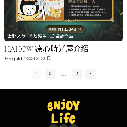
全部文章
🏅炫耀用
🗂️設計作品
HAHOW 療心時光屋介紹
By
meg dai
2024-04-23
Posted
by
...
1
2
5