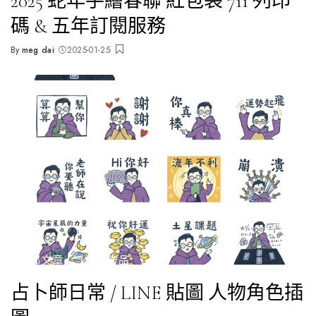
2025 蛇年手繪春聯 紅包袋 711 列印
碼 & 五年訂閱服務
By
meg dai
2025-01-25
Posted
by
全部文章
🗂️設計作品
占卜師日常 / LINE 貼圖 人物角色插