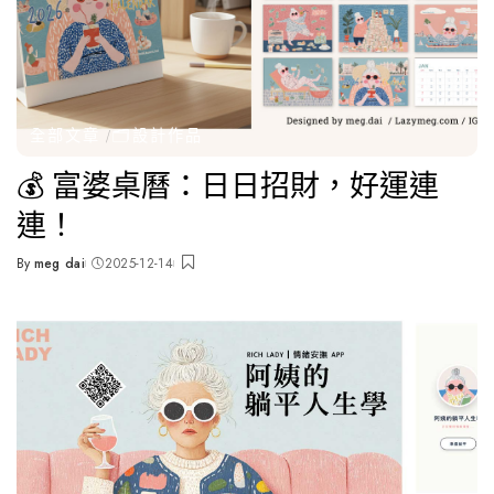
全部文章
🗂️設計作品
💰 富婆桌曆：日日招財，好運連
連！
By
meg dai
2025-12-14
Posted
by