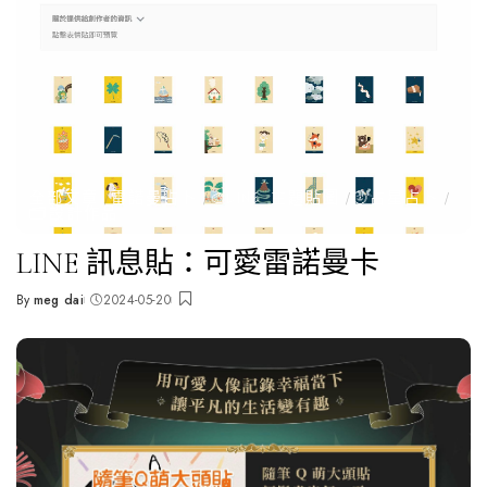
全部文章
雷諾曼占卜
🎨LINE 主題貼圖
🌝占星占卜
🗂️設計作品
LINE 訊息貼：可愛雷諾曼卡
By
meg dai
2024-05-20
Posted
by