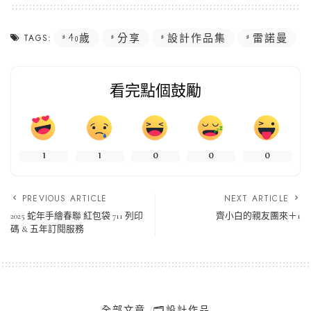
40歲
分享
設計作品集
雷諾曼
TAGS:
看完點個鼓勵
1
1
0
0
0
PREVIOUS ARTICLE
NEXT ARTICLE
2025 蛇年手繪春聯 紅包袋 711 列印
齊小白的親友團來＋1
碼 & 五年訂閱服務
全部文章
🗂️設計作品