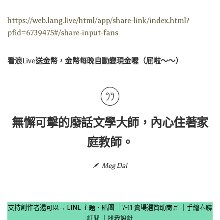
https://web.lang.live/html/app/share-link/index.html?
pfid=6739475#/share-input-fans
看浪
Live
送金幣，金幣每晚自動變現金喔（屁啦～～）
無懈可擊的廢話文學大師，內心住著家
庭教師。
Meg Dai
支持創作者還可以→
LINE 主題、貼圖
｜
7-11 賣場選贊助商品
｜
手繪春聯
訂閱
｜
找我設計