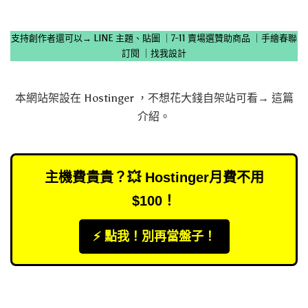
支持創作者還可以→
LINE 主題、貼圖
｜
7-11 賣場選贊助商品
｜
手繪春聯
訂閱
｜
找我設計
本網站架設在
Hostinger
，不想花大錢自架站可看→
這篇
介紹
。
主機費貴貴？💥 Hostinger月費不用
$100！
⚡️ 點我！別再當盤子！