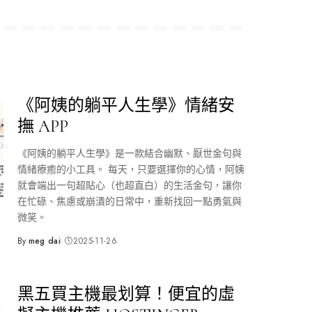
《阿姨的躺平人生學》情緒安
撫 APP
《阿姨的躺平人生學》是一款結合幽默、厭世金句與
情緒療癒的小工具。 每天，只要選擇你的心情，阿姨
就會端出一句超貼心（也超直白）的生活金句，讓你
在忙碌、焦慮或崩潰的日常中，重新找回一點勇氣與
微笑。
By
meg dai
2025-11-26
Posted
by
黑五買主機最划算！便宜的虛