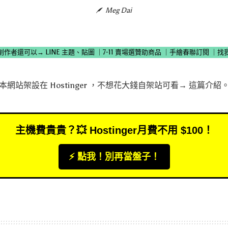
Meg Dai
創作者還可以→
LINE 主題、貼圖
｜
7-11 賣場選贊助商品
｜
手繪春聯訂閱
｜
找
本網站架設在
Hostinger
，不想花大錢自架站可看→
這篇介紹
主機費貴貴？💥 Hostinger月費不用 $100！
⚡️ 點我！別再當盤子！