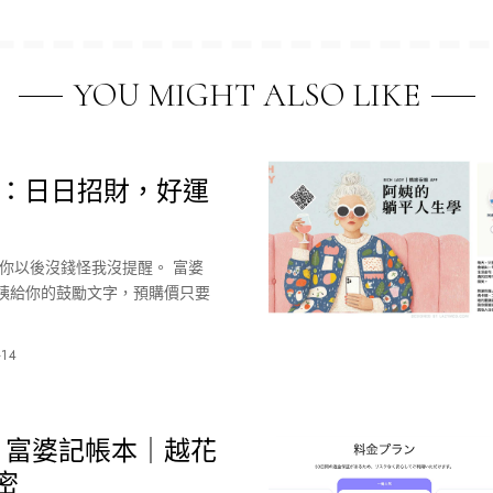
YOU MIGHT ALSO LIKE
曆：日日招財，好運
你以後沒錢怪我沒提醒。 富婆
有阿姨給你的鼓勵文字，預購價只要
-14
DY 富婆記帳本｜越花
密