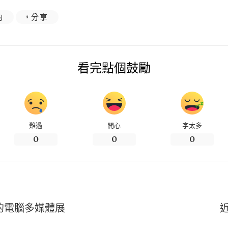
的
分享
看完點個鼓勵
難過
開心
字太多
0
0
0
遜的電腦多媒體展