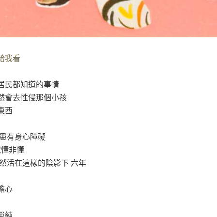
給我看
居民都知道的事情
然會去性侵那個小孩
東西
 患有身心障礙
似懂非懂
然活在這樣的陰影下 六年
擔心
單純