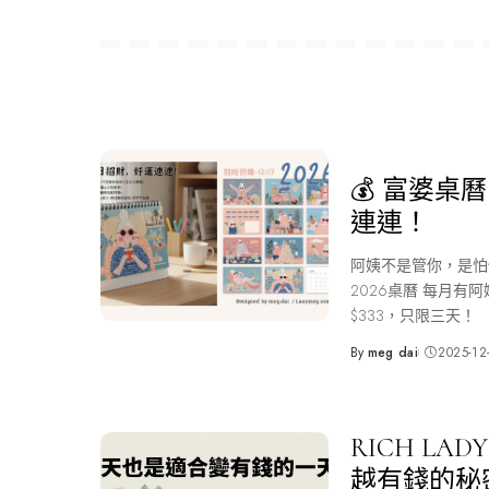
💰 富婆桌
連連！
阿姨不是管你，是怕
2026桌曆 每月
$333，只限三天！
By
meg dai
2025-12
Posted
by
RICH LA
越有錢的秘