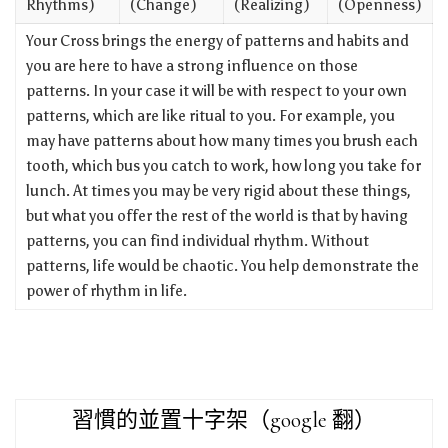
Rhythms)
(Change)
(Realizing)
(Openness)
Your Cross brings the energy of patterns and habits and
you are here to have a strong influence on those
patterns. In your case it will be with respect to your own
patterns, which are like ritual to you. For example, you
may have patterns about how many times you brush each
tooth, which bus you catch to work, how long you take for
lunch. At times you may be very rigid about these things,
but what you offer the rest of the world is that by having
patterns, you can find individual rhythm. Without
patterns, life would be chaotic. You help demonstrate the
power of rhythm in life.
習慣的並置十字架（google 翻）