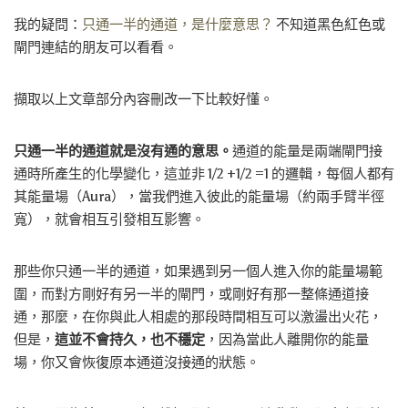
我的疑問：
只通一半的通道，是什麼意思？
不知道黑色紅色或
閘門連結的朋友可以看看。
擷取以上文章部分內容刪改一下比較好懂。
只通一半的通道就是沒有通的意思。
通道的能量是兩端閘門接
通時所產生的化學變化，這並非 1/2 +1/2 =1 的邏輯，每個人都有
其能量場（Aura），當我們進入彼此的能量場（約兩手臂半徑
寬），就會相互引發相互影響。
那些你只通一半的通道，如果遇到另一個人進入你的能量場範
圍，而對方剛好有另一半的閘門，或剛好有那一整條通道接
通，那麼，在你與此人相處的那段時間相互可以激盪出火花，
但是，
這並不會持久，也不穩定
，因為當此人離開你的能量
場，你又會恢復原本通道沒接通的狀態。