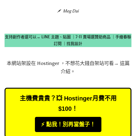
Meg Dai
支持創作者還可以→
LINE 主題、貼圖
｜
7-11 賣場選贊助商品
｜
手繪春聯
訂閱
｜
找我設計
本網站架設在
Hostinger
，不想花大錢自架站可看→
這篇
介紹
。
主機費貴貴？💥 Hostinger月費不用
$100！
⚡️ 點我！別再當盤子！