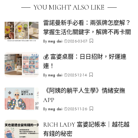
YOU MIGHT ALSO LIKE
雷諾曼新手必看：兩張牌怎麼解？
掌握生活化關鍵字，解牌不再卡關
By
meg dai
2026-03-07
Posted
by
💰 富婆桌曆：日日招財，好運連
連！
By
meg dai
2025-12-14
Posted
by
《阿姨的躺平人生學》情緒安撫
APP
By
meg dai
2025-11-26
Posted
by
RICH LADY 富婆記帳本｜越花越
有錢的秘密