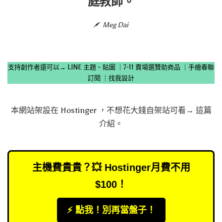
庭教師。
Meg Dai
支持創作者還可以→
LINE 主題、貼圖
｜
7-11 賣場選贊助商品
｜
手繪春聯
訂閱
｜
找我設計
本網站架設在
Hostinger
，不想花大錢自架站可看→
這篇
介紹
。
主機費貴貴？💥 Hostinger月費不用
$100！
⚡️ 點我！別再當盤子！