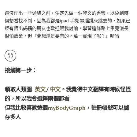
還沒理出一些頭緒之前，決定先做一個爬文的書籤，以免到時
候想看找不到，因為我都是ipad 手機 電腦跳來跳去的，如果已
經有悟出
成精
的朋友也歡迎跟我討論，學習這條路上畢竟漫長
很怕放棄，但『夢想還是要有的，萬一實現了呢？』哈哈
接觸第一步：
領取人類圖-
英文
/
中文
。我覺得中文翻譯有時候怪怪
的，所以我會選擇兩個都看
但我比較喜歡這個
myBodyGraph
，註冊帳號可以儲
存多人