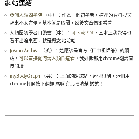
網站連結
亞洲人類圖學院
（中）：作為一個初學者，這裡的資料搜尋
起來不太方便。基本就是取圖，然後文章偶爾看看
人類圖初學者口袋書 （中）：
可下載PDF
，基本上我覺得也
看不出啥東西，就是概念 哈哈哈
Jovian Archive
（英）：這應該是官方（
口中祖師爺）
的網
站，
可以直接從何謂人類圖這看
，我好懶都用chrome翻譯直
接閱讀
myBodyGraph
（英）：上面的姐妹站，這個很酷，
這個用
chrome
打開按下翻譯
媽啊
有比較清楚
試試
！