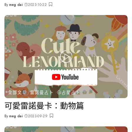
By
meg dai
2023-10-22
Posted
by
全部文章
雷諾曼占卜
🌝占星占卜
可愛雷諾曼卡：動物篇
By
meg dai
2023-09-29
Posted
by