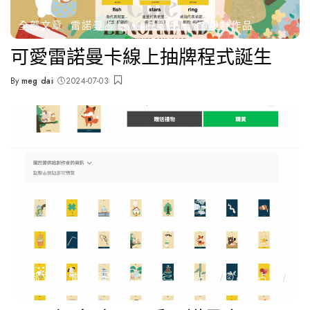
全部文章
雷諾曼占卜
🌝占星占卜
🗂️設計作品
可愛雷諾曼卡線上抽牌程式誕生
By
meg dai
2024-07-03
Posted
by
全部文章
雷諾曼占卜
🎨LINE 主題貼圖
🌝占星占卜
🗂️設計作品