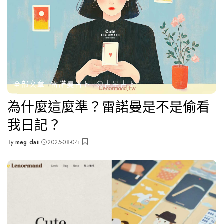
全部文章
雷諾曼占卜
🌝占星占卜
為什麼這麼準？雷諾曼是不是偷看
我日記？
By
meg dai
2025-08-04
Posted
by