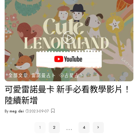
全部文章
雷諾曼占卜
🌝占星占卜
可愛雷諾曼卡 新手必看教學影片！
陸續新增
By
meg dai
2023-09-07
Posted
by
...
1
2
4