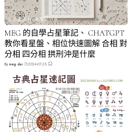
🌝占星占卜
📔筆記分享
MEG 的自學占星筆記、 CHATGPT
教你看星盤、相位快速圖解 合相 對
分相 四分相 拱刑沖是什麼
By
meg dai
2024-07-25
Posted
by