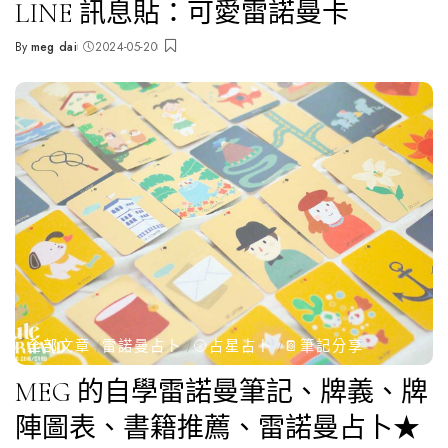
LINE 訊息貼：可愛雷諾曼卡
By
meg dai
2024-05-20
Posted
by
全部文章
雷諾曼占卜
🌝占星占卜
📔筆記分享
MEG 的自學雷諾曼筆記、牌義、牌
陣圖表、書籍推薦、雷諾曼占卜★