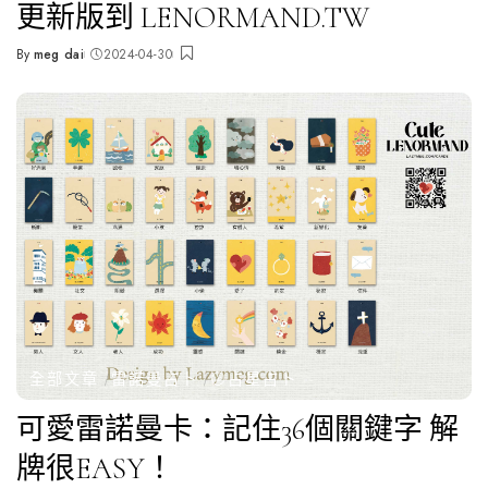
更新版到 LENORMAND.TW
By
meg dai
2024-04-30
Posted
by
全部文章
雷諾曼占卜
🌝占星占卜
可愛雷諾曼卡：記住36個關鍵字 解
牌很EASY！