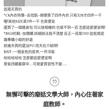
這兩天買的
*CK內衣特賣–去找凱–順便買了四件內衣 只有32B才四件一千
喔!其他SIZE是3件一千 也是便宜
還買了一個隨身包 可以放相機的 也是不到一百 怎麼這麼便宜啊!
*BIGI的鞋–加價購 詳細辦法我不清楚 反正一双是700 這就是認
識專櫃小姐的好處
前幾天買的還沒PO 改天在介紹吧!
BAIT–一個金色的皮夾.一件洋裝
哈哈哈哈哈 怎麼都這麼便宜啊
景氣持續萎靡中…可是愛買習性不變….
無懈可擊的廢話文學大師，內心住著家
庭教師。