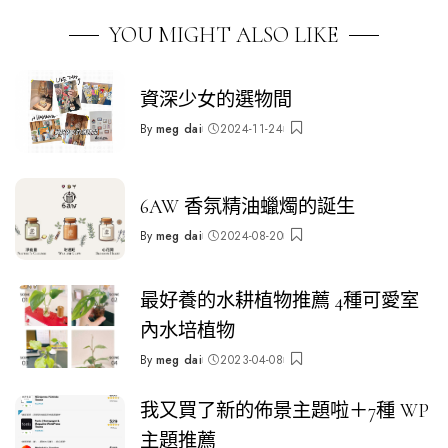
YOU MIGHT ALSO LIKE
資深少女的選物間
By
meg dai
2024-11-24
Posted
by
6AW 香氛精油蠟燭的誕生
By
meg dai
2024-08-20
Posted
by
最好養的水耕植物推薦 4種可愛室
內水培植物
By
meg dai
2023-04-08
Posted
by
我又買了新的佈景主題啦＋7種 WP
主題推薦