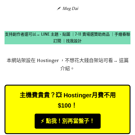
Meg Dai
支持創作者還可以→
LINE 主題、貼圖
｜
7-11 賣場選贊助商品
｜
手繪春聯
訂閱
｜
找我設計
本網站架設在
Hostinger
，不想花大錢自架站可看→
這篇
介紹
。
主機費貴貴？💥 Hostinger月費不用
$100！
⚡️ 點我！別再當盤子！